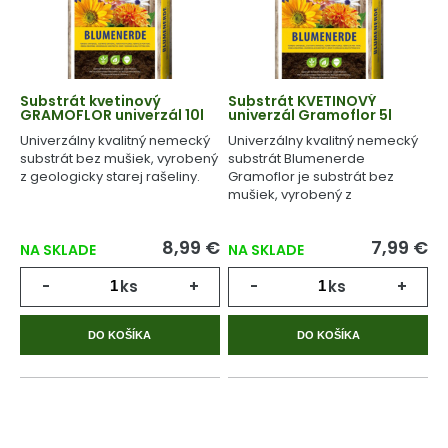
Substrát kvetinový
Substrát KVETINOVÝ
GRAMOFLOR univerzál 10l
univerzál Gramoflor 5l
Univerzálny kvalitný nemecký
Univerzálny kvalitný nemecký
substrát bez mušiek, vyrobený
substrát Blumenerde
z geologicky starej rašeliny.
Gramoflor je substrát bez
mušiek, vyrobený z
geologicky starej rašeliny.
8,99 €
7,99 €
NA SKLADE
NA SKLADE
-
ks
+
-
ks
+
DO KOŠÍKA
DO KOŠÍKA