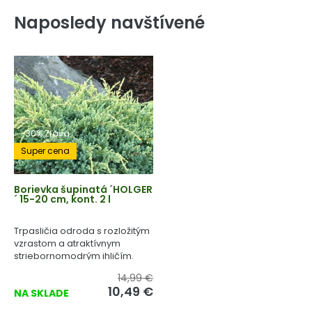
Naposledy navštívené
-30% Zľava
Super cena
Borievka šupinatá ´HOLGER
´ 15-20 cm, kont. 2 l
Trpasličia odroda s rozložitým
vzrastom a atraktívnym
striebornomodrým ihličím.
14,99 €
10,49 €
NA SKLADE