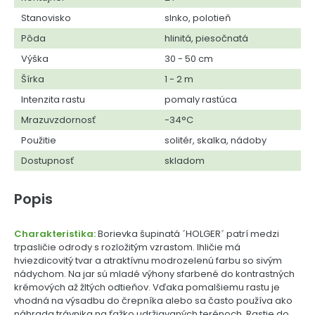
Stanovisko
slnko, polotieň
Pôda
hlinitá, piesočnatá
Výška
30 - 50 cm
Šírka
1 - 2 m
Intenzita rastu
pomaly rastúca
Mrazuvzdornosť
-34°C
Použitie
solitér, skalka, nádoby
Dostupnosť
skladom
Popis
Charakteristika:
Borievka šupinatá ´HOLGER´ patrí medzi
trpasličie odrody s rozložitým vzrastom. Ihličie má
hviezdicovitý tvar a atraktívnu modrozelenú farbu so sivým
nádychom. Na jar sú mladé výhony sfarbené do kontrastných
krémových až žltých odtieňov. Vďaka pomalšiemu rastu je
vhodná na výsadbu do črepníka alebo sa často používa ako
náhrada trávnika na ťažko udržiavaných terénoch. Rastie do