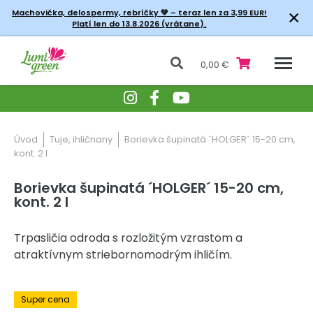
×
Machovička, delospermy, rebríčky
💚 – teraz len za 3,99 EUR!
Platí len do 13.8.2026 (vrátane).
0,00 €
Úvod
Tuje, ihličnany
Borievka šupinatá ´HOLGER´ 15-20 cm,
kont. 2 l
Borievka šupinatá ´HOLGER´ 15-20 cm,
kont. 2 l
Trpasličia odroda s rozložitým vzrastom a
atraktívnym striebornomodrým ihličím.
-30% Zľava
Super cena