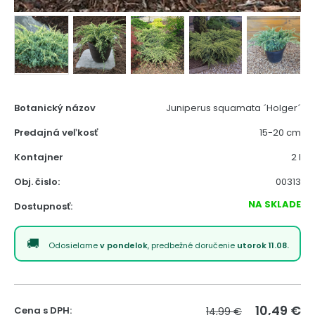
Botanický názov
Juniperus squamata ´Holger´
Predajná veľkosť
15-20 cm
Kontajner
2 l
Obj. čislo:
00313
NA SKLADE
Dostupnosť:
Odosielame
v pondelok
, predbežné doručenie
utorok 11.08.
10,49
€
Cena s DPH:
14,99 €