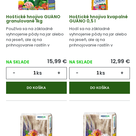
Hoštické hnojivo GUÁNO
Hoštické hnojivo kvapalné
granulované 1kg
GUÁNO 0,5 l
Používa sa na základné
Hodí sa na základné
vyhnojenie pôdy na jar alebo
vyhnojenie pôdy na jar alebo
na jeseň, ale aj na
na jeseň, ale aj na
prihnojovanie rastlín v
prihnojovanie rastlín v
priebehu celého
priebehu celého
vegetačného cyklu.
vegetačného cyklu.
15,99 €
12,99 €
NA SKLADE
NA SKLADE
-
ks
+
-
ks
+
DO KOŠÍKA
DO KOŠÍKA