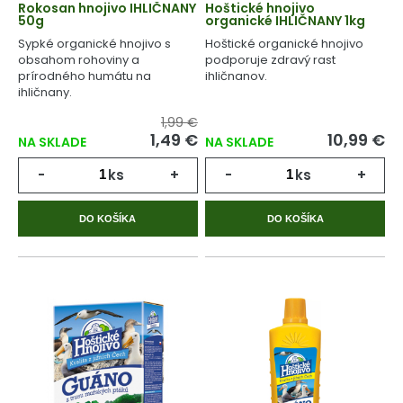
Rokosan hnojivo IHLIČNANY
Hoštické hnojivo
50g
organické IHLIČNANY 1kg
Sypké organické hnojivo s
Hoštické organické hnojivo
obsahom rohoviny a
podporuje zdravý rast
prírodného humátu na
ihličnanov.
ihličnany.
1,99 €
1,49 €
10,99 €
NA SKLADE
NA SKLADE
-
ks
+
-
ks
+
DO KOŠÍKA
DO KOŠÍKA