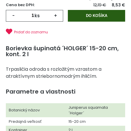
Cena bez DPH:
12,19 €
8,53 €
-
ks
+
DO KOŠÍKA
Pridať do zoznamu
Borievka šupinatá ´HOLGER´ 15-20 cm,
kont. 2 l
Trpasličia odroda s rozložitým vzrastom a
atraktívnym striebornomodrým ihličím.
Parametre a vlastnosti
Juniperus squamata
Botanický názov
´Holger´
Predajná veľkosť
15-20 cm
Kontajner
2 l