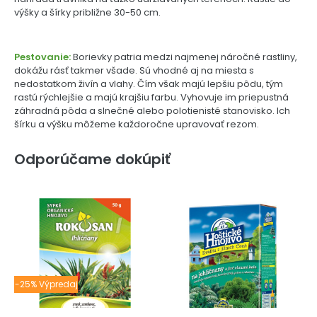
výšky a šírky približne 30-50 cm.
Pestovanie:
Borievky patria medzi najmenej náročné rastliny,
dokážu rásť takmer všade. Sú vhodné aj na miesta s
nedostatkom živín a vlahy. Čím však majú lepšiu pôdu, tým
rastú rýchlejšie a majú krajšiu farbu. Vyhovuje im priepustná
záhradná pôda a slnečné alebo polotienisté stanovisko. Ich
šírku a výšku môžeme každoročne upravovať rezom.
Odporúčame dokúpiť
-25% Výpredaj