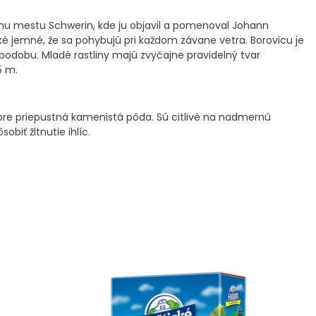
 mestu Schwerin, kde ju objavil a pomenoval Johann
aké jemné, že sa pohybujú pri každom závane vetra. Borovicu je
podobu. Mladé rastliny majú zvyčajne pravidelný tvar
5 m.
bre priepustná kamenistá pôda. Sú citlivé na nadmernú
biť žltnutie ihlíc.