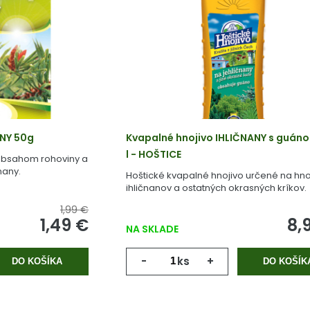
ANY 50g
Kvapalné hnojivo IHLIČNANY s guáno
l - HOŠTICE
 obsahom rohoviny a
nany.
Hoštické kvapalné hnojivo určené na hno
ihličnanov a ostatných okrasných kríkov.
1,99 €
1,49 €
8,
NA SKLADE
-
ks
+
DO KOŠÍKA
DO KOŠÍK