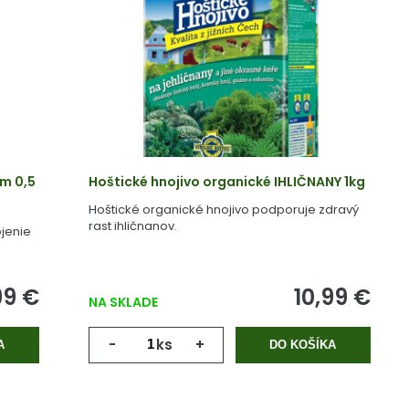
m 0,5
Hoštické hnojivo organické IHLIČNANY 1kg
Hoštické organické hnojivo podporuje zdravý
rast ihličnanov.
jenie
99 €
10,99 €
NA SKLADE
-
ks
+
A
DO KOŠÍKA