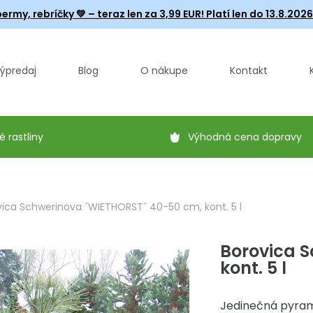
ermy, rebríčky
💚 – teraz len za 3,99 EUR! Platí len do 13.8.202
ýpredaj
Blog
O nákupe
Kontakt
é rastliny
Výhodná cena dopravy
vica Schwerinova ´WIETHORST´ 40-50 cm, kont. 5 l
Borovica 
kont. 5 l
Jedinečná pyram