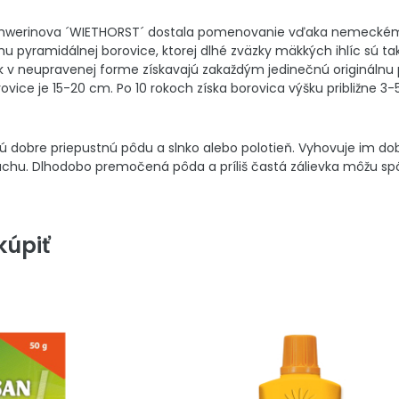
chwerinova ´WIETHORST´ dostala pomenovanie vďaka nemeckému
mu pyramidálnej borovice, ktorej dlhé zväzky mäkkých ihlíc sú t
k v neupravenej forme získavajú zakaždým jedinečnú originálnu 
ovice je 15-20 cm. Po 10 rokoch získa borovica výšku približne 3-
ú dobre priepustnú pôdu a slnko alebo polotieň. Vyhovuje im do
suchu. Dlhodobo premočená pôda a príliš častá zálievka môžu spôso
úpiť