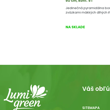
50 cm, kont. 5 l
Jedinečná pyramidálna bor
zväzkami mäkkých dlhých ih
NA SKLADE
Váš obľú
SITEMAPA