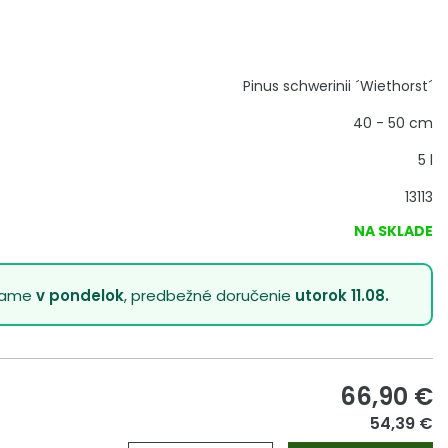
Pinus schwerinii ´Wiethorst´
40 - 50 cm
5 l
13113
NA SKLADE
lame
v pondelok
, predbežné doručenie
utorok 11.08.
66,90
€
54,39 €