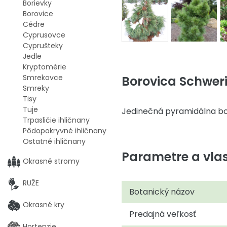
Borievky
Borovice
Cédre
Cyprusovce
Cyprušteky
Jedle
Kryptomérie
Smrekovce
Borovica Schweri
Smreky
Tisy
Tuje
Jedinečná pyramidálna bor
Trpasličie ihličnany
Pôdopokryvné ihličnany
Ostatné ihličnany
Parametre a vlas
Okrasné stromy
RUŽE
Botanický názov
Okrasné kry
Predajná veľkosť
Hortenzie