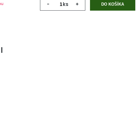
mu
-
ks
+
DO KOŠÍKA
l