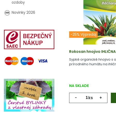
ozdoby
Novinky 2026
-25% Výpredaj
Rokosan hnojivo IHLIČN
Sypké organické hnojivo s
prírodného humátu na ihlič
NA SKLADE
-
ks
+