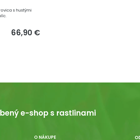
ovica s hustými
líc.
66,90 €
bený e-shop s rastlinami
O NÁKUPE
O