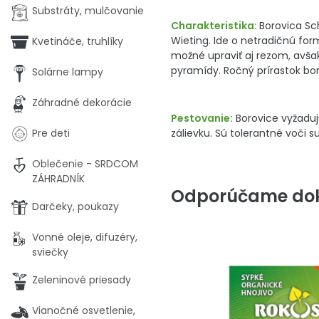
Substráty, mulčovanie
Charakteristika:
Borovica S
Wieting. Ide o netradičnú for
Kvetináče, truhlíky
možné upraviť aj rezom, avša
pyramídy. Ročný prírastok bor
Solárne lampy
Záhradné dekorácie
Pestovanie:
Borovice vyžaduj
zálievku. Sú tolerantné voči 
Pre deti
Oblečenie - SRDCOM
ZÁHRADNÍK
Odporúčame dok
Darčeky, poukazy
Vonné oleje, difuzéry,
sviečky
Zeleninové priesady
Vianočné osvetlenie,