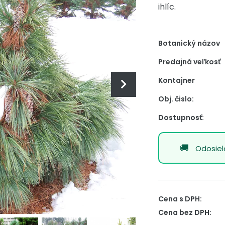
ihlíc.
Botanický názov
Predajná veľkosť
Kontajner
Obj. čislo:
Dostupnosť:
Odosie
Cena s DPH:
Cena bez DPH: