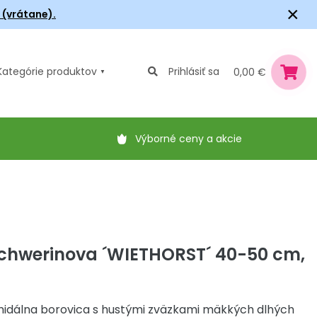
×
6 (vrátane).
Kategórie
produktov
Prihlásiť sa
0,00 €
Výborné ceny a akcie
Schwerinova ´WIETHORST´ 40-50 cm,
idálna borovica s hustými zväzkami mäkkých dlhých