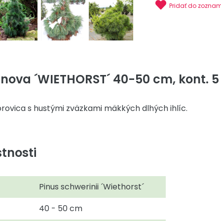
Pridať do zozna
nova ´WIETHORST´ 40-50 cm, kont. 5 
ovica s hustými zväzkami mäkkých dlhých ihlíc.
tnosti
Pinus schwerinii ´Wiethorst´
40 - 50 cm