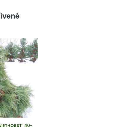
ívené
WIETHORST´ 40-