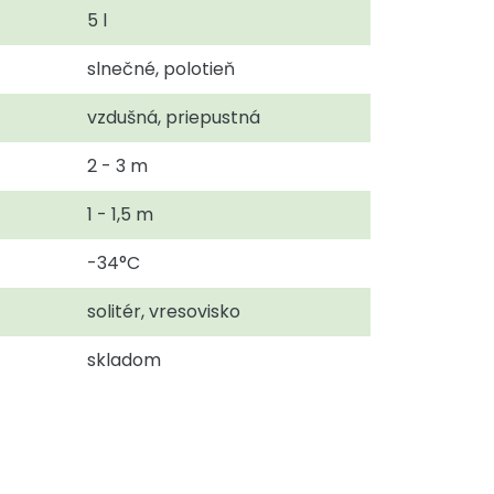
5 l
slnečné, polotieň
vzdušná, priepustná
2 - 3 m
1 - 1,5 m
-34°C
solitér, vresovisko
skladom