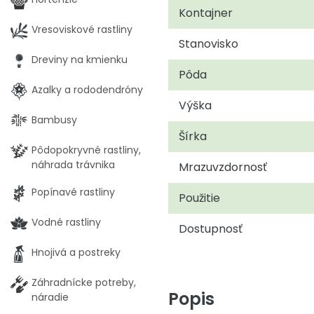
Kontajner
Vresoviskové rastliny
Stanovisko
Dreviny na kmienku
Pôda
Azalky a rododendróny
Výška
Bambusy
Šírka
Pôdopokryvné rastliny,
náhrada trávnika
Mrazuvzdornosť
Popínavé rastliny
Použitie
Vodné rastliny
Dostupnosť
Hnojivá a postreky
Záhradnícke potreby,
Popis
náradie