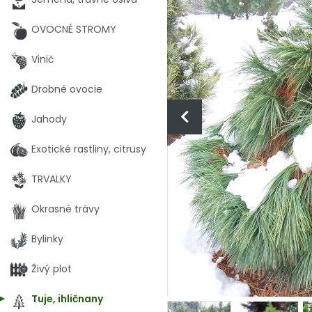
OVOCNÉ STROMY
Vinič
Drobné ovocie
Jahody
Exotické rastliny, citrusy
TRVALKY
Okrasné trávy
Bylinky
Živý plot
Tuje, ihličnany