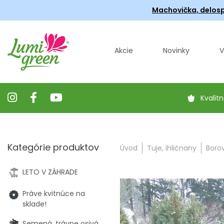
Machovička, delosp
Akcie
Novinky
V
Kvalitn
Kategórie produktov
Úvod
Tuje, ihličnany
Boro
LETO V ZÁHRADE
Práve kvitnúce na
sklade!
Semená, trávne osivá