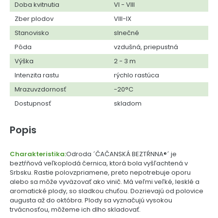
Doba kvitnutia
VI - VIII
Zber plodov
VIII-IX
Stanovisko
slnečné
Pôda
vzdušná, priepustná
Výška
2 - 3 m
Intenzita rastu
rýchlo rastúca
Mrazuvzdornosť
-20°C
Dostupnosť
skladom
Popis
Charakteristika:
Odroda ´ČAČANSKÁ BEZTŔNNA®´ je
beztŕňová veľkoplodá černica, ktorá bola vyšľachtená v
Srbsku. Rastie polovzpriamene, preto nepotrebuje oporu
alebo sa môže vyväzovať ako vinič. Má veľmi veľké, lesklé a
aromatické plody, so sladkou chuťou. Dozrievajú od polovice
augusta až do októbra. Plody sa vyznačujú vysokou
trvácnosťou, môžeme ich dlho skladovať.