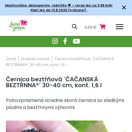
×
Machovička, delospermy, rebríčky
💚 – teraz len za 3,99 EUR!
Platí len do 13.8.2026 (vrátane).
0,00 €
Úvod
Drobné ovocie
Černica beztŕňová ´ČAČANSKÁ
BEZTŔNNA®´ 30-40 cm, kont. 1,6 l
Černica beztŕňová ´ČAČANSKÁ
BEZTŔNNA®´ 30-40 cm, kont. 1,6 l
Polovzpriamená stredne skorá černica so sladkými
plodmi a beztŕnnymi výhonmi.