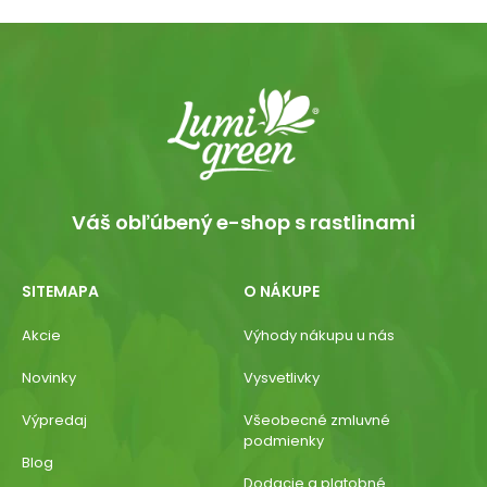
Váš obľúbený e-shop s rastlinami
SITEMAPA
O NÁKUPE
Akcie
Výhody nákupu u nás
Novinky
Vysvetlivky
Výpredaj
Všeobecné zmluvné
podmienky
Blog
Dodacie a platobné