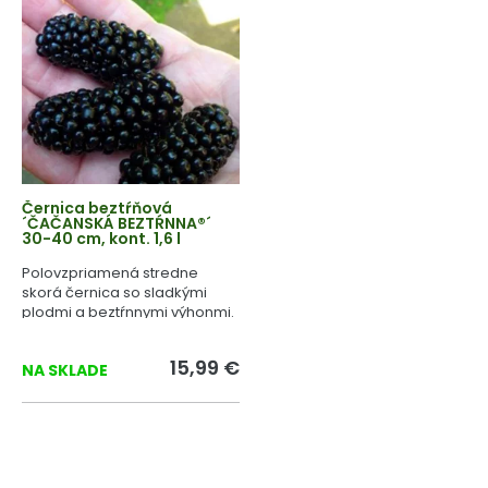
Černica beztŕňová
´ČAČANSKÁ BEZTŔNNA®´
30-40 cm, kont. 1,6 l
Polovzpriamená stredne
skorá černica so sladkými
plodmi a beztŕnnymi výhonmi.
15,99 €
NA SKLADE