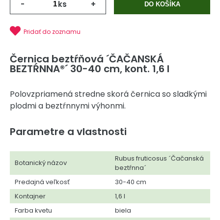
-
ks
+
DO KOŠÍKA
Pridať do zoznamu
Černica beztŕňová ´ČAČANSKÁ
BEZTŔNNA®´ 30-40 cm, kont. 1,6 l
Polovzpriamená stredne skorá černica so sladkými
plodmi a beztŕnnymi výhonmi.
Parametre a vlastnosti
Rubus fruticosus ´Čačanská
Botanický názov
beztŕnna´
Predajná veľkosť
30-40 cm
Kontajner
1,6 l
Farba kvetu
biela