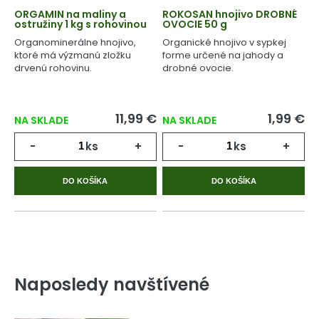
ORGAMIN na maliny a
ROKOSAN hnojivo DROBNÉ
ostružiny 1 kg s rohovinou
OVOCIE 50 g
Organominerálne hnojivo,
Organické hnojivo v sypkej
ktoré má výzmanú zložku
forme určené na jahody a
drvenú rohovinu.
drobné ovocie.
11,99 €
1,99 €
NA SKLADE
NA SKLADE
-
ks
+
-
ks
+
DO KOŠÍKA
DO KOŠÍKA
Naposledy navštívené