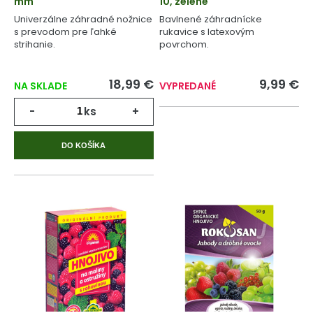
mm
10, zelené
Univerzálne záhradné nožnice
Bavlnené záhradnícke
s prevodom pre ľahké
rukavice s latexovým
strihanie.
povrchom.
18,99 €
9,99 €
NA SKLADE
VYPREDANÉ
-
ks
+
DO KOŠÍKA