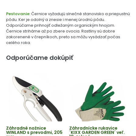
Pestovanie
: Černice vyžadujú slnečné stanovisko a priepustnú
pôdu. Ker je odolný a znesie i menej úrodnú pôdu.
Odporúčame prihnojiť odležaným organickým hnojom.
Černice striháme až po zbere ovocia. Rastliny sú dobre
zakorenené v črepníkoch, preto sa môžu vysádzať počas
celého roka.
Odporúčame dokúpiť
Záhradné nožnice
Záhradnícke rukavice
WINLAND s prevodmi, 205
´KIXX GARDEN GREEN´ veľ.