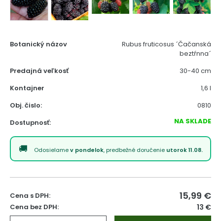
Botanický názov
Rubus fruticosus ´Čačanská
beztŕnna´
Predajná veľkosť
30-40 cm
Kontajner
1,6 l
Obj. čislo:
0810
NA SKLADE
Dostupnosť:
Odosielame
v pondelok
, predbežné doručenie
utorok 11.08.
15,99
€
Cena s DPH:
Cena bez DPH:
13 €