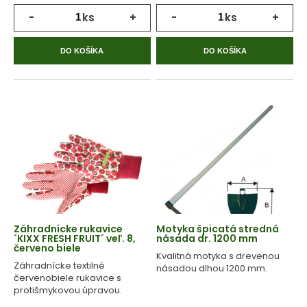
-
ks
+
-
ks
+
DO KOŠÍKA
DO KOŠÍKA
Záhradnícke rukavice
Motyka špicatá stredná
´KIXX FRESH FRUIT´ veľ. 8,
násada dr. 1200 mm
červeno biele
Kvalitná motyka s drevenou
Záhradnícke textilné
násadou dlhou 1200 mm.
červenobiele rukavice s
protišmykovou úpravou.