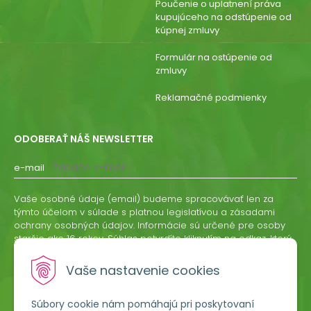
Poučenie o uplatnení práva
kupujúceho na odstúpenie od
kúpnej zmluvy
Formulár na ostúpenie od
zmluvy
Reklamačné podmienky
ODOBERAŤ NÁŠ NEWSLETTER
e-mail
Vaše osobné údaje (email) budeme spracovávať len za
týmto účelom v súlade s platnou legislatívou a zásadami
ochrany osobných údajov. Informácie sú určené pre osoby
staršie ako 16 rokov. Súhlas potvrdíte kliknutím na odkaz, ktorý
vám pošleme na váš email. Súhlas môžete kedykoľvek
odvolať písomne, emailom alebo kliknutím na odkaz z
Vaše nastavenie cookies
ktoréhokoľvek informačného emailu.
Súbory cookie nám pomáhajú pri poskytovaní