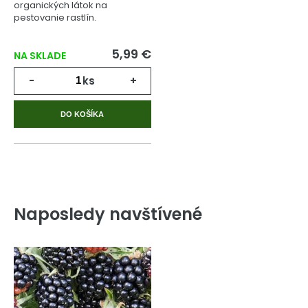
organických látok na
pestovanie rastlín.
5,99 €
NA SKLADE
-
ks
+
DO KOŠÍKA
Naposledy navštívené