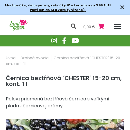
×
Machovička, delospermy, rebríčky
💚 – teraz len za 3,99 EUR!
Platí len do 13.8.2026 (vrátane).
0,00 €
Úvod
Drobné ovocie
Černica beztŕňová ´CHESTER´ 15-20
cm, kont. 1 l
Černica beztŕňová ´CHESTER´ 15-20 cm,
kont. 1 l
Polovzpriamená beztŕňová černica s veľkými
plodmi černicovej arómy.