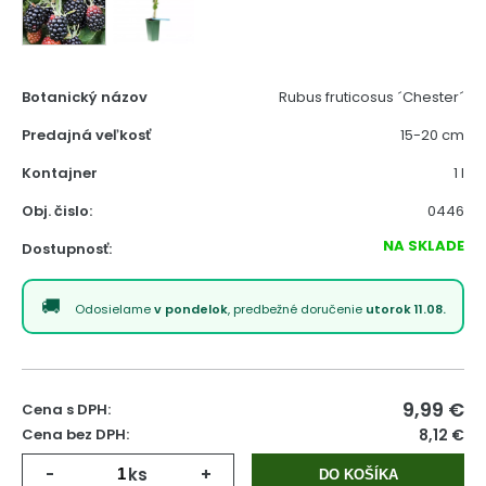
Botanický názov
Rubus fruticosus ´Chester´
Predajná veľkosť
15-20 cm
Kontajner
1 l
Obj. čislo:
0446
NA SKLADE
Dostupnosť:
Odosielame
v pondelok
, predbežné doručenie
utorok 11.08.
9,99
€
Cena s DPH:
Cena bez DPH:
8,12 €
-
ks
+
DO KOŠÍKA