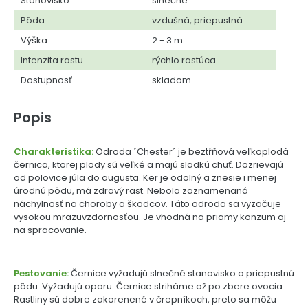
Stanovisko
slnečné
Pôda
vzdušná, priepustná
Výška
2 - 3 m
Intenzita rastu
rýchlo rastúca
Dostupnosť
skladom
Popis
Charakteristika:
Odroda ´Chester´ je beztŕňová veľkoplodá
černica, ktorej plody sú veľké a majú sladkú chuť. Dozrievajú
od polovice júla do augusta. Ker je odolný a znesie i menej
úrodnú pôdu, má zdravý rast. Nebola zaznamenaná
náchylnosť na choroby a škodcov. Táto odroda sa vyzačuje
vysokou mrazuvzdornosťou. Je vhodná na priamy konzum aj
na spracovanie.
Pestovanie:
Černice vyžadujú slnečné stanovisko a priepustnú
pôdu. Vyžadujú oporu. Černice striháme až po zbere ovocia.
Rastliny sú dobre zakorenené v črepníkoch, preto sa môžu