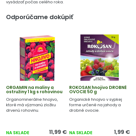
vysádzať počas celého roka.
Odporúčame dokúpiť
ORGAMIN na maliny a
ROKOSAN hnojivo DROBNÉ
ostružiny 1 kg s rohovinou
OVOCIE 50 g
Organominerálne hnojivo,
Organické hnojivo v sypkej
ktoré má výzmanú zložku
forme určené na jahody a
drvenú rohovinu.
drobné ovocie.
11,99 €
1,99 €
NA SKLADE
NA SKLADE