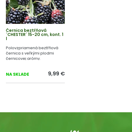
Černica beztŕňová
´CHESTER´ 15-20 cm, kont. 1
l
Polovzpriamená beztŕňová
černica s veľkými plodmi
černicovej arómy.
9,99 €
NA SKLADE