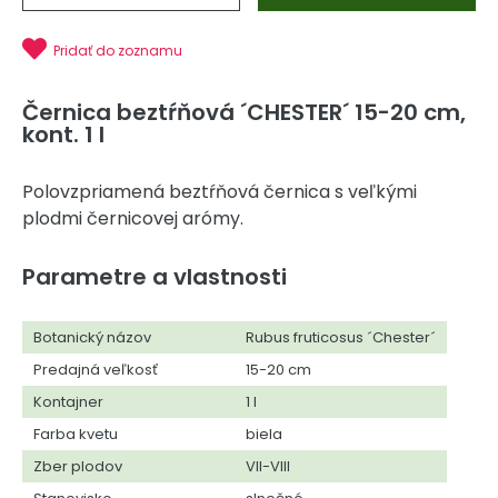
Pridať do zoznamu
Černica beztŕňová ´CHESTER´ 15-20 cm,
kont. 1 l
Polovzpriamená beztŕňová černica s veľkými
plodmi černicovej arómy.
Parametre a vlastnosti
Botanický názov
Rubus fruticosus ´Chester´
Predajná veľkosť
15-20 cm
Kontajner
1 l
Farba kvetu
biela
Zber plodov
VII-VIII