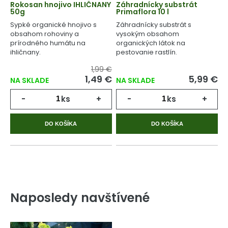
Rokosan hnojivo IHLIČNANY
Záhradnícky substrát
50g
Primaflora 10 l
Sypké organické hnojivo s
Záhradnícky substrát s
obsahom rohoviny a
vysokým obsahom
prírodného humátu na
organických látok na
ihličnany.
pestovanie rastlín.
1,99 €
1,49 €
5,99 €
NA SKLADE
NA SKLADE
-
ks
+
-
ks
+
DO KOŠÍKA
DO KOŠÍKA
Naposledy navštívené