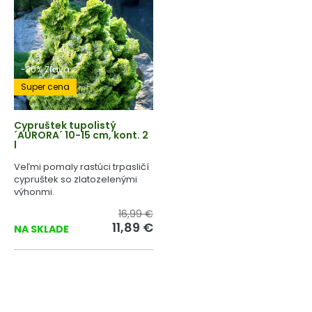
-30% Zľava
Super cena
Cypruštek tupolistý
´AURORA´ 10-15 cm, kont. 2
l
Veľmi pomaly rastúci trpasličí
cypruštek so zlatozelenými
výhonmi.
16,99 €
11,89 €
NA SKLADE