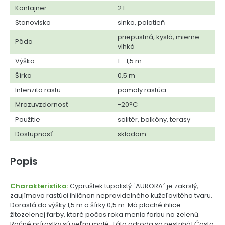
Kontajner
2 l
Stanovisko
slnko, polotieň
priepustná, kyslá, mierne
Pôda
vlhká
Výška
1 - 1,5 m
Šírka
0,5 m
Intenzita rastu
pomaly rastúci
Mrazuvzdornosť
-20°C
Použitie
solitér, balkóny, terasy
Dostupnosť
skladom
Popis
Charakteristika:
Cypruštek tupolistý ´AURORA´ je zakrslý,
zaujímavo rastúci ihličnan nepravidelného kužeľovitého tvaru.
Dorastá do výšky 1,5 m a šírky 0,5 m. Má ploché ihlice
žltozelenej farby, ktoré počas roka menia farbu na zelenú.
Ročné prírastky sú veľmi malé. Táto odroda sa nestrihá! Často