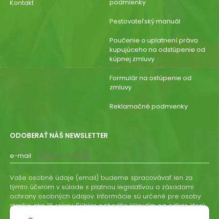
podmienky
Kontakt
Pestovateľský manuál
Poučenie o uplatnení práva
kupujúceho na odstúpenie od
kúpnej zmluvy
Formulár na ostúpenie od
zmluvy
Reklamačné podmienky
ODOBERAŤ NÁŠ NEWSLETTER
e-mail
Vaše osobné údaje (email) budeme spracovávať len za
týmto účelom v súlade s platnou legislatívou a zásadami
ochrany osobných údajov. Informácie sú určené pre osoby
staršie ako 16 rokov. Súhlas potvrdíte kliknutím na odkaz, ktorý
vám pošleme na váš email. Súhlas môžete kedykoľvek