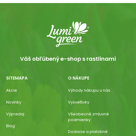
Váš obľúbený e-shop s rastlinami
SITEMAPA
O NÁKUPE
Akcie
Výhody nákupu u nás
Novinky
Vysvetlivky
Výpredaj
Všeobecné zmluvné
podmienky
Blog
Dodacie a platobné