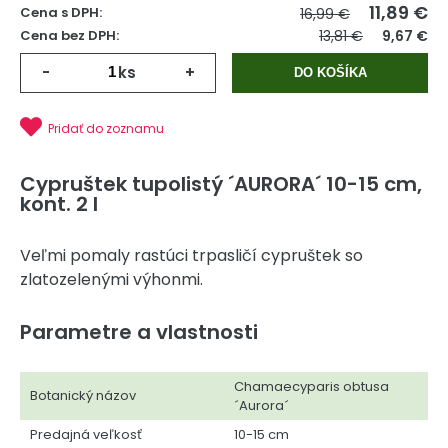
11,89
€
Cena s DPH:
16,99 €
Cena bez DPH:
13,81 €
9,67 €
-
ks
+
DO KOŠÍKA
Pridať do zoznamu
Cypruštek tupolistý ´AURORA´ 10-15 cm,
kont. 2 l
Veľmi pomaly rastúci trpasličí cypruštek so
zlatozelenými výhonmi.
Parametre a vlastnosti
Chamaecyparis obtusa
Botanický názov
´Aurora´
Predajná veľkosť
10-15 cm