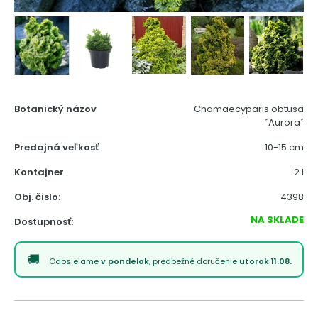
Botanický názov
Chamaecyparis obtusa
´Aurora´
Predajná veľkosť
10-15 cm
Kontajner
2 l
Obj. čislo:
4398
NA SKLADE
Dostupnosť:
Odosielame
v pondelok
, predbežné doručenie
utorok 11.08.