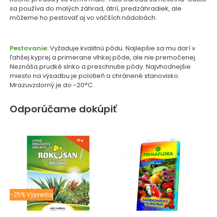
sa používa do malých záhrad, átrií, predzáhradiek, ale
môžeme ho pestovať aj vo väčších nádobách.
Pestovanie:
Vyžaduje kvalitnú pôdu. Najlepšie sa mu darí v
ľahšej kyprej a primerane vlhkej pôde, ale nie premočenej.
Neznáša prudké slnko a preschnutie pôdy. Najvhodnejšie
miesto na výsadbu je polotieň a chránené stanovisko.
Mrazuvzdorný je do -20°C.
Odporúčame dokúpiť
-25% Výpredaj