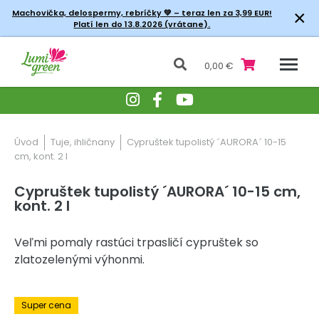
×
Machovička, delospermy, rebríčky
💚 – teraz len za 3,99 EUR!
Platí len do 13.8.2026 (vrátane).
0,00 €
Úvod
Tuje, ihličnany
Cypruštek tupolistý ´AURORA´ 10-15
cm, kont. 2 l
Cypruštek tupolistý ´AURORA´ 10-15 cm,
kont. 2 l
Veľmi pomaly rastúci trpasličí cypruštek so
zlatozelenými výhonmi.
-30% Zľava
Super cena