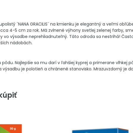
upolistý ´NANA GRACILIS´ na kmienku je elegantný a veľmi obľú
cca 4-5 cm za rok. Má zvlnené výhony svetlej zelenej farby, sm
dy vo výsadbe neprehliadnuteľný. Táto odroda sa nestrihá! Často 
čších nádobách.
 pôdu. Najlepšie sa mu darí v ľahšiej kyprej a primerane vlhkej
a výsadbu je polotieň a chránené stanovisko. Mrazuvzdorný je do
úpiť