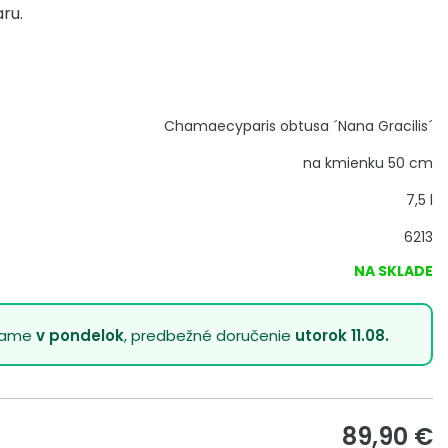
ru.
Chamaecyparis obtusa ´Nana Gracilis´
na kmienku 50 cm
7,5 l
6213
NA SKLADE
lame
v pondelok
, predbežné doručenie
utorok 11.08.
89,90
€