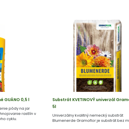
né GUÁNO 0,5 l
Substrát KVETINOVÝ univerzál Gram
5l
enie pôdy na jar
ihnojovanie rastlín v
Univerzálny kvalitný nemecký substrát
ho cyklu.
Blumenerde Gramoflor je substrát bez m
vyrobený z geologicky starej rašeliny.