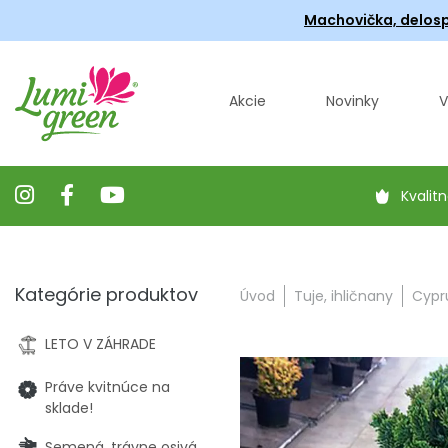
Machovička, delosp
Akcie
Novinky
V
Kvalitn
Kategórie produktov
Úvod
Tuje, ihličnany
Cypru
LETO V ZÁHRADE
Práve kvitnúce na
sklade!
Semená, trávne osivá