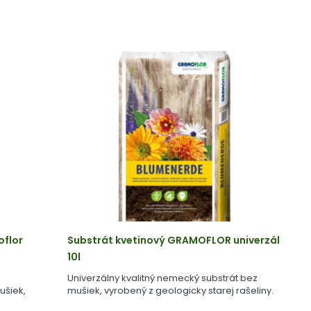
oflor
Substrát kvetinový GRAMOFLOR univerzál
10l
Univerzálny kvalitný nemecký substrát bez
ušiek,
mušiek, vyrobený z geologicky starej rašeliny.