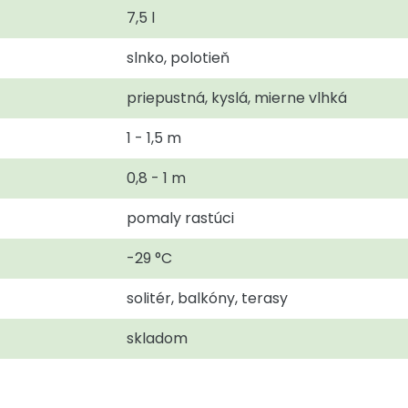
7,5 l
slnko, polotieň
priepustná, kyslá, mierne vlhká
1 - 1,5 m
0,8 - 1 m
pomaly rastúci
-29 °C
solitér, balkóny, terasy
skladom