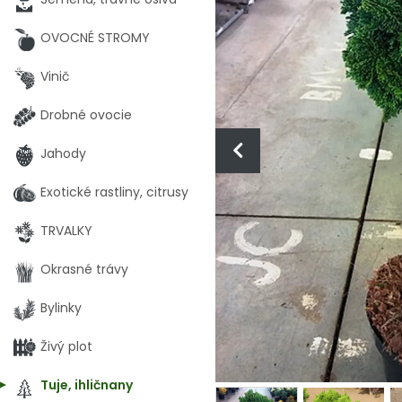
OVOCNÉ STROMY
Vinič
Drobné ovocie
Jahody
Exotické rastliny, citrusy
TRVALKY
Okrasné trávy
Bylinky
Živý plot
Tuje, ihličnany