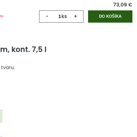
73,09 €
mu
-
ks
+
DO KOŠÍKA
, kont. 7,5 l
tvaru.