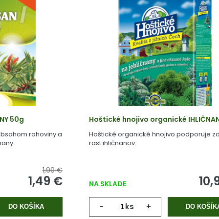
ANY 50g
Hoštické hnojivo organické IHLIČNAN
 obsahom rohoviny a
Hoštické organické hnojivo podporuje z
nany.
rast ihličnanov.
1,99 €
1,49 €
10,
NA SKLADE
-
ks
+
DO KOŠÍKA
DO KOŠÍK