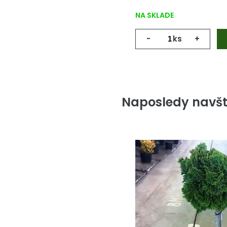
NA SKLADE
-
ks
+
Naposledy navšt