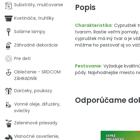
Substráty, mulčovanie
Popis
Kvetináče, truhlíky
Charakteristika:
Cypruštek t
Solárne lampy
tvarom. Rastie veľmi pomaly, 
cypruštek má iný tvar a je vž
Záhradné dekorácie
môžme ho pestovať aj vo vä
Pre deti
Pestovanie:
Vyžaduje kvalitnú
Oblečenie - SRDCOM
pôdy. Najvhodnejšie miesto n
ZÁHRADNÍK
Darčeky, poukazy
Odporúčame dok
Vonné oleje, difuzéry,
sviečky
Zeleninové priesady
Vianočné osvetlenie,