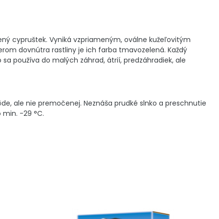
bený cypruštek. Vyniká vzpriameným, oválne kužeľovitým
erom dovnútra rastliny je ich farba tmavozelená. Každý
sa používa do malých záhrad, átrií, predzáhradiek, ale
 pôde, ale nie premočenej. Neznáša prudké slnko a preschnutie
 min. -29 °C.