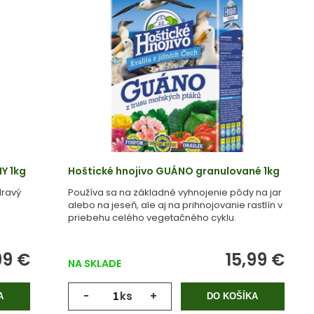
Y 1kg
Hoštické hnojivo GUÁNO granulované 1kg
dravý
Používa sa na základné vyhnojenie pôdy na jar
alebo na jeseň, ale aj na prihnojovanie rastlín v
priebehu celého vegetačného cyklu.
99 €
15,99 €
NA SKLADE
-
ks
+
A
DO KOŠÍKA