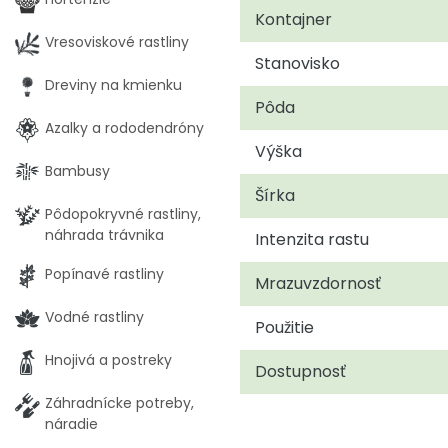
Kontajner
Vresoviskové rastliny
Stanovisko
Dreviny na kmienku
Pôda
Azalky a rododendróny
Výška
Bambusy
Šírka
Pôdopokryvné rastliny,
náhrada trávnika
Intenzita rastu
Popínavé rastliny
Mrazuvzdornosť
Vodné rastliny
Použitie
Hnojivá a postreky
Dostupnosť
Záhradnícke potreby,
náradie