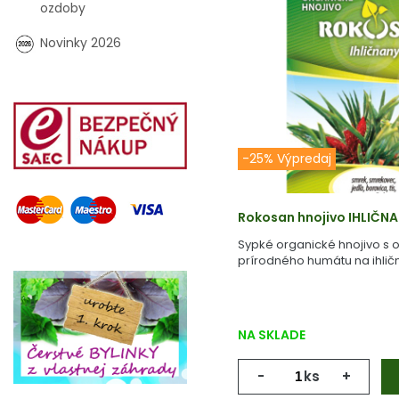
ozdoby
Novinky 2026
-25% Výpredaj
Rokosan hnojivo IHLIČN
Sypké organické hnojivo s
prírodného humátu na ihlič
NA SKLADE
-
ks
+