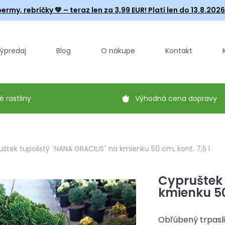
ermy, rebríčky
💚 – teraz len za 3,99 EUR! Platí len do 13.8.202
ýpredaj
Blog
O nákupe
Kontakt
é rastliny
Výhodná cena dopravy
štek tupolistý ´NANA GRACILIS´ na kmienku 50 cm, kont. 7,5 l
Cypruštek 
kmienku 50 
Obľúbený trpasli