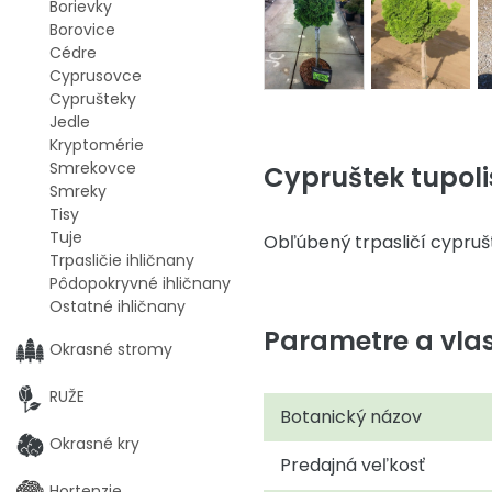
Borievky
Borovice
Cédre
Cyprusovce
Cyprušteky
Jedle
Kryptomérie
Smrekovce
Cypruštek tupoli
Smreky
Tisy
Tuje
Obľúbený trpasličí cypruš
Trpasličie ihličnany
Pôdopokryvné ihličnany
Ostatné ihličnany
Parametre a vlas
Okrasné stromy
RUŽE
Botanický názov
Okrasné kry
Predajná veľkosť
Hortenzie