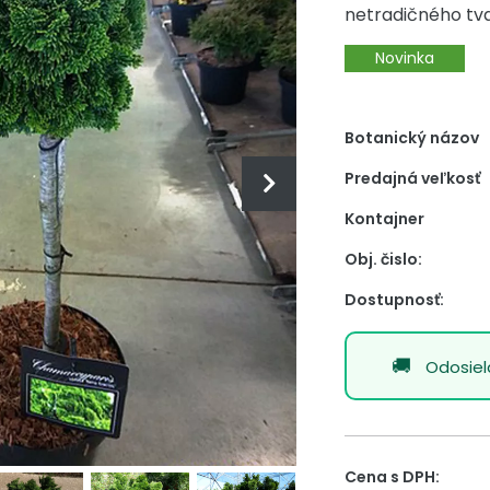
netradičného tva
Novinka
Botanický názov
Predajná veľkosť
Kontajner
Obj. čislo:
Dostupnosť:
Odosie
Cena s DPH: