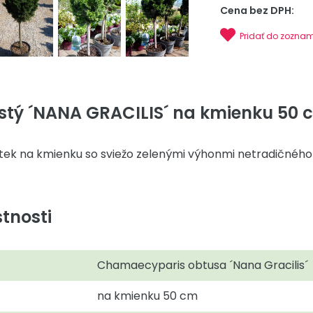
Cena bez DPH:
Pridať do zozna
stý ´NANA GRACILIS´ na kmienku 50 cm
tek na kmienku so sviežo zelenými výhonmi netradičného 
tnosti
Chamaecyparis obtusa ´Nana Gracilis´
na kmienku 50 cm