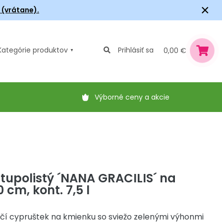
×
6 (vrátane).
Kategórie
produktov
Prihlásiť sa
0,00 €
Výborné ceny a akcie
tupolistý ´NANA GRACILIS´ na
cm, kont. 7,5 l
čí cypruštek na kmienku so sviežo zelenými výhonmi