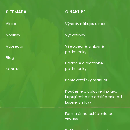
SITEMAPA
O NÁKUPE
Akcie
Výhody nákupu u nás
Novinky
Vysvetlivky
Výpredaj
Všeobecné zmluvné
podmienky
Blog
Dodacie a platobné
podmienky
Kontakt
Pestovateľský manuál
Poučenie o uplatnení práva
kupujúceho na odstúpenie od
kúpnej zmluvy
Formulár na ostúpenie od
zmluvy