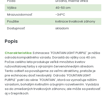
Pôda
úrodná, mierne vlhká
Výška
40-50 cm
Mrazuvzdornosť
-34°C
Použitie
kvitnúce trvalkové záhony
Dostupnosť
skladom
Popis
Charakteristika:
Echinacea ´FOUNTAIN LIGHT PURPLE´ je nižšia
odroda kompaktného vzrastu. Dorastá do výšky cca 40 cm.
Počas celého leta produkuje veľké množstvo kvetov
ružovofialovej farby s výrazným červenohnedým stredom.
Tento odtieň sa považujeme za veľmi atraktívny, pretože je
pre echinaceu dosť neobvyklý. Odroda ´FOUNTAIN LIGHT
PURPLE´ patrí do série ´FOUNTAIN´, ktorá sa vyznačuje nižším
vzrastom, bohatým kvitnutím a bujným rozvetvením. Vysádza
sa do zmiešaných trvalkových záhonov, ale môže sa pestovať
aj v črepníkoch.