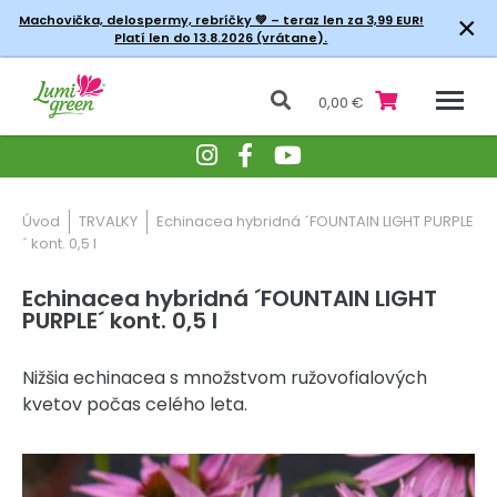
×
Machovička, delospermy, rebríčky
💚 – teraz len za 3,99 EUR!
Platí len do 13.8.2026 (vrátane).
0,00 €
Úvod
TRVALKY
Echinacea hybridná ´FOUNTAIN LIGHT PURPLE
´ kont. 0,5 l
Echinacea hybridná ´FOUNTAIN LIGHT
PURPLE´ kont. 0,5 l
Nižšia echinacea s množstvom ružovofialových
kvetov počas celého leta.