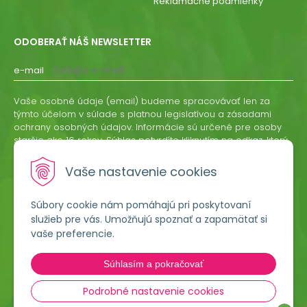
Reklamačné podmienky
ODOBERAŤ NÁŠ NEWSLETTER
e-mail
Vaše osobné údaje (email) budeme spracovávať len za
týmto účelom v súlade s platnou legislatívou a zásadami
ochrany osobných údajov. Informácie sú určené pre osoby
staršie ako 16 rokov. Súhlas potvrdíte kliknutím na odkaz, ktorý
vám pošleme na váš email. Súhlas môžete kedykoľvek
odvolať písomne, emailom alebo kliknutím na odkaz z
Vaše nastavenie cookies
ktoréhokoľvek informačného emailu.
Súbory cookie nám pomáhajú pri poskytovaní
ODOBERAŤ
služieb pre vás. Umožňujú spoznať a zapamätať si
vaše preferencie.
Lumigreen, s.r.o.
Súhlasím a pokračovať
Hradská 535
966 54 Tekovské Nemce
Podrobné nastavenie cookies