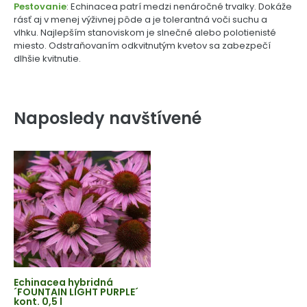
Pestovanie
: Echinacea patrí medzi nenáročné trvalky. Dokáže
rásť aj v menej výživnej pôde a je tolerantná voči suchu a
vlhku. Najlepším stanoviskom je slnečné alebo polotienisté
miesto. Odstraňovaním odkvitnutým kvetov sa zabezpečí
dlhšie kvitnutie.
Naposledy navštívené
Echinacea hybridná
´FOUNTAIN LIGHT PURPLE´
kont. 0,5 l