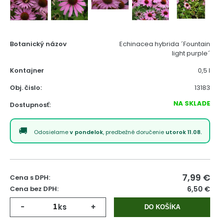
Botanický názov
Echinacea hybrida ´Fountain
light purple´
Kontajner
0,5 l
Obj. čislo:
13183
NA SKLADE
Dostupnosť:
Odosielame
v pondelok
, predbežné doručenie
utorok 11.08.
7,99
€
Cena s DPH:
Cena bez DPH:
6,50 €
-
ks
+
DO KOŠÍKA