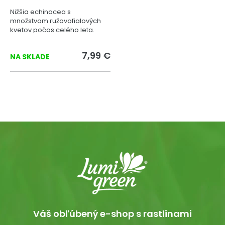
Nižšia echinacea s
množstvom ružovofialových
kvetov počas celého leta.
7,99 €
NA SKLADE
Váš obľúbený e-shop s rastlinami