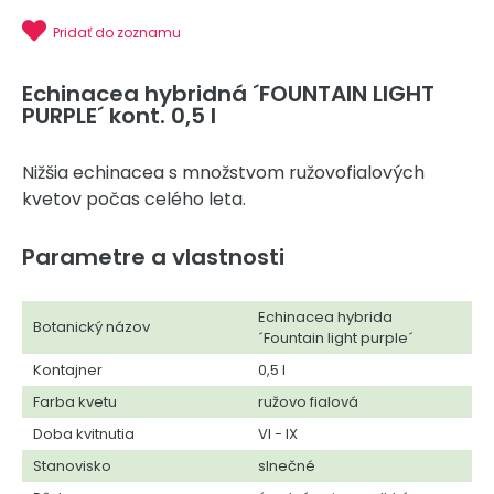
Pridať do zoznamu
Echinacea hybridná ´FOUNTAIN LIGHT
PURPLE´ kont. 0,5 l
Nižšia echinacea s množstvom ružovofialových
kvetov počas celého leta.
Parametre a vlastnosti
Echinacea hybrida
Botanický názov
´Fountain light purple´
Kontajner
0,5 l
Farba kvetu
ružovo fialová
Doba kvitnutia
VI - IX
Stanovisko
slnečné