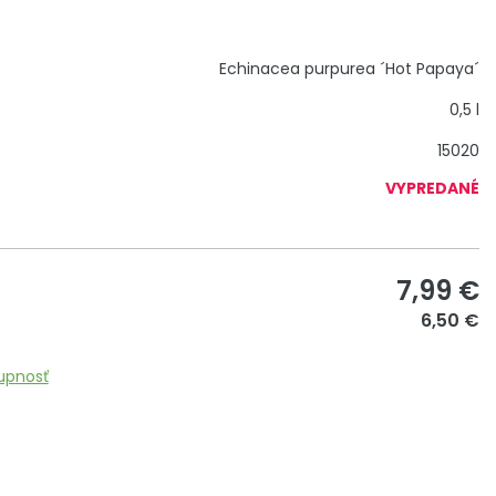
Echinacea purpurea ´Hot Papaya´
0,5 l
15020
VYPREDANÉ
7,99
€
6,50 €
upnosť