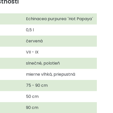
tnosti
Echinacea purpurea ´Hot Papaya´
0,5 l
červená
VII - IX
slnečné, polotieň
mierne vlhká, priepustná
75 - 90 cm
50 cm
90 cm