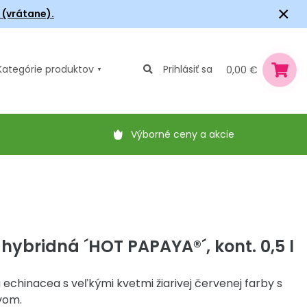
×
6 (vrátane).
Kategórie
produktov
Prihlásiť sa
0,00 €
Výborné ceny a akcie
hybridná ´HOT PAPAYA®´, kont. 0,5 l
 echinacea s veľkými kvetmi žiarivej červenej farby s
vom.