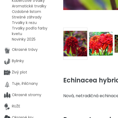
Kobercové trvalky
Aromatické trvalky
Ozdobné listom
Strešné záhrady
Trvalky k rezu
Trvalky podľa farby
kvetu
Novinky 2025
Okrasné trávy
Bylinky
Živý plot
Echinacea hybrid
Tuje, ihličnany
Okrasné stromy
Nová, netradičná echinace
RUŽE
Okrasné kry