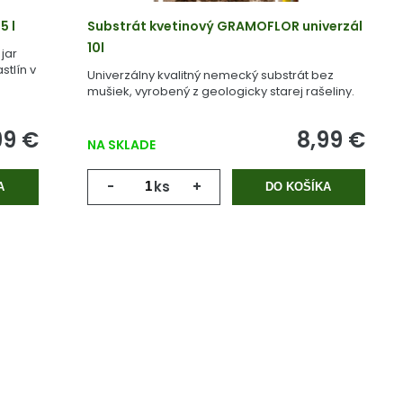
5 l
Substrát kvetinový GRAMOFLOR univerzál
10l
jar
stlín v
Univerzálny kvalitný nemecký substrát bez
mušiek, vyrobený z geologicky starej rašeliny.
99 €
8,99 €
NA SKLADE
-
ks
+
A
DO KOŠÍKA