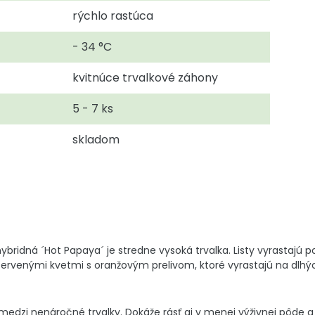
rýchlo rastúca
- 34 °C
kvitnúce trvalkové záhony
5 - 7 ks
skladom
bridná ´Hot Papaya´ je stredne vysoká trvalka. Listy vyrastajú po
i červenými kvetmi s oranžovým prelivom, ktoré vyrastajú na dl
edzi nenáročné trvalky. Dokáže rásť aj v menej výživnej pôde a 