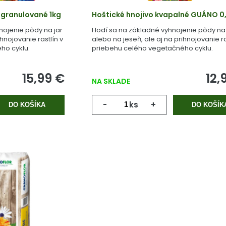
 granulované 1kg
Hoštické hnojivo kvapalné GUÁNO 0,
nojenie pôdy na jar
Hodí sa na základné vyhnojenie pôdy na 
ihnojovanie rastlín v
alebo na jeseň, ale aj na prihnojovanie ra
ho cyklu.
priebehu celého vegetačného cyklu.
15,99 €
12,
NA SKLADE
-
ks
+
DO KOŠÍKA
DO KOŠÍK