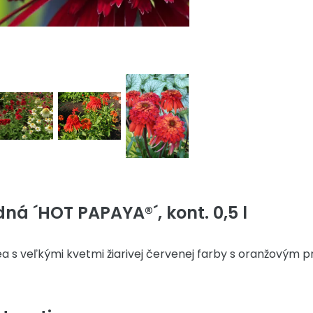
ná ´HOT PAPAYA®´, kont. 0,5 l
a s veľkými kvetmi žiarivej červenej farby s oranžovým p