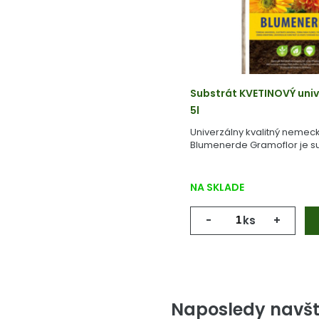
Substrát KVETINOVÝ univ
5l
Univerzálny kvalitný nemeck
Blumenerde Gramoflor je su
vyrobený z geologicky starej
NA SKLADE
-
ks
+
Naposledy navšt