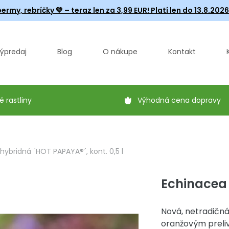
ermy, rebríčky
💚 – teraz len za 3,99 EUR! Platí len do 13.8.202
ýpredaj
Blog
O nákupe
Kontakt
é rastliny
Výhodná cena dopravy
hybridná ´HOT PAPAYA®´, kont. 0,5 l
Echinacea 
Nová, netradičná
oranžovým preli