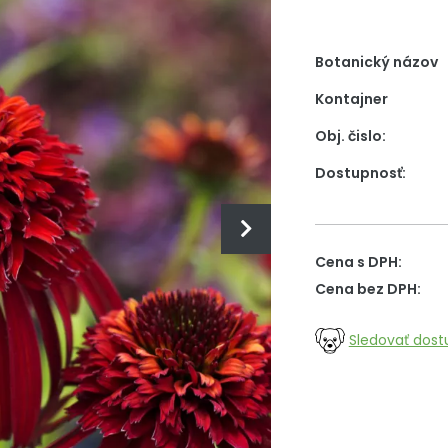
Botanický názov
Kontajner
Obj. čislo:
Dostupnosť:
Cena s DPH:
Cena bez DPH:
Sledovať dost