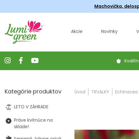
Machovička, delosp
Akcie
Novinky
V
Kvalitn
Kategórie produktov
Úvod
TRVALKY
Echinacea 
LETO V ZÁHRADE
Práve kvitnúce na
sklade!
Semená, trávne osivá