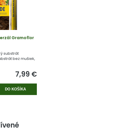
erzál Gramoflor
ý substrát
bstrát bez mušiek,
 rašeliny.
7,99 €
DO KOŠÍKA
ívené