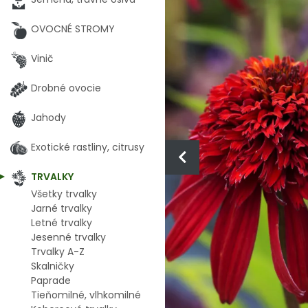
OVOCNÉ STROMY
Vinič
Drobné ovocie
Jahody
Exotické rastliny, citrusy
TRVALKY
Všetky trvalky
Jarné trvalky
Letné trvalky
Jesenné trvalky
Trvalky A-Z
Skalničky
Paprade
Tieňomilné, vlhkomilné