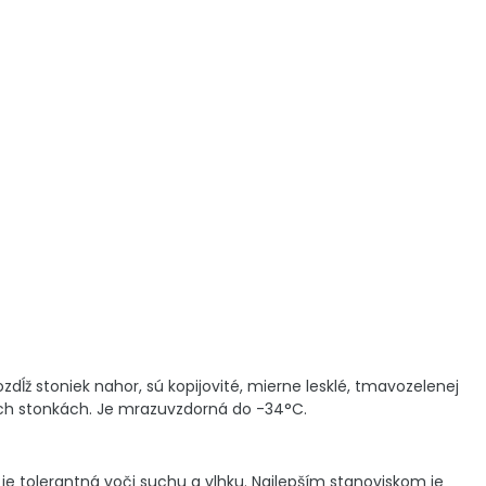
zdĺž stoniek nahor, sú kopijovité, mierne lesklé, tmavozelenej
hých stonkách. Je mrazuvzdorná do -34°C.
je tolerantná voči suchu a vlhku. Najlepším stanoviskom je