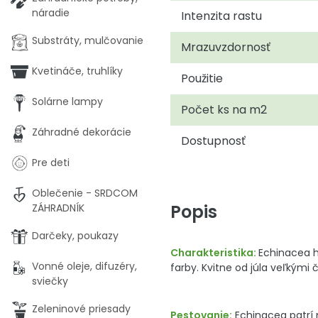
náradie
Intenzita rastu
Substráty, mulčovanie
Mrazuvzdornosť
Kvetináče, truhlíky
Použitie
Solárne lampy
Počet ks na m2
Záhradné dekorácie
Dostupnosť
Pre deti
Oblečenie - SRDCOM
Popis
ZÁHRADNÍK
Darčeky, poukazy
Charakteristika:
Echinacea hy
Vonné oleje, difuzéry,
farby. Kvitne od júla veľkým
sviečky
Zeleninové priesady
Pestovanie:
Echinacea patrí m