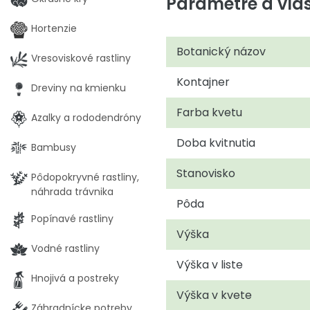
Parametre a vlas
Hortenzie
Botanický názov
Vresoviskové rastliny
Kontajner
Dreviny na kmienku
Farba kvetu
Azalky a rododendróny
Doba kvitnutia
Bambusy
Stanovisko
Pôdopokryvné rastliny,
náhrada trávnika
Pôda
Popínavé rastliny
Výška
Vodné rastliny
Výška v liste
Hnojivá a postreky
Výška v kvete
Záhradnícke potreby,