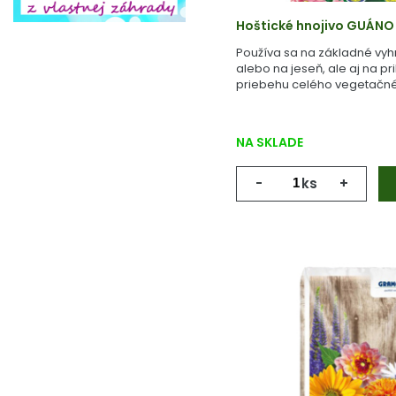
Hoštické hnojivo GUÁNO
Používa sa na základné vyh
alebo na jeseň, ale aj na pr
priebehu celého vegetačné
NA SKLADE
-
ks
+