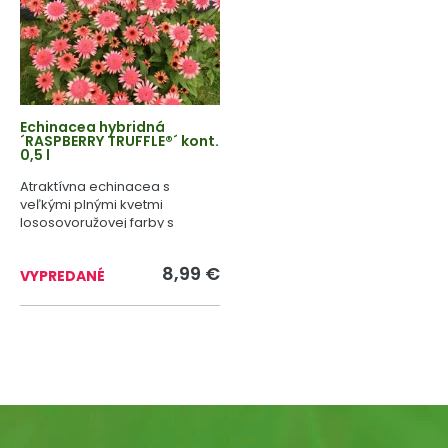
Echinacea hybridná
´RASPBERRY TRUFFLE®´ kont.
0,5 l
Atraktívna echinacea s
veľkými plnými kvetmi
lososovoružovej farby s
výrazným stredom.
8,99 €
VYPREDANÉ