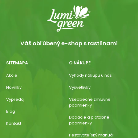
Váš obľúbený e-shop s rastlinami
SITEMAPA
O NÁKUPE
Akcie
Výhody nákupu u nás
Novinky
Vysvetlivky
Výpredaj
Všeobecné zmluvné
podmienky
Blog
Dodacie a platobné
podmienky
Kontakt
Pestovateľský manuál