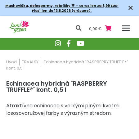
×
Machovička, delospermy, rebríčky
💚 – teraz len za 3,99 EUR!
Platí len do 13.8.2026 (vrátane).
0,00 €
Úvod
TRVALKY
Echinacea hybridná ´RASPBERRY TRUFFLE®´
kont. 0,5 l
Echinacea hybridná ´RASPBERRY
TRUFFLE®´ kont. 0,5 l
Atraktívna echinacea s veľkými plnými kvetmi
lososovoružovej farby s výrazným stredom.