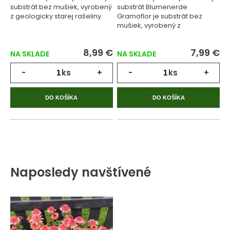
substrát bez mušiek, vyrobený
substrát Blumenerde
z geologicky starej rašeliny.
Gramoflor je substrát bez
mušiek, vyrobený z
geologicky starej rašeliny.
8,99 €
7,99 €
NA SKLADE
NA SKLADE
-
ks
+
-
ks
+
DO KOŠÍKA
DO KOŠÍKA
Naposledy navštívené