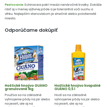
Pestovanie:
Echinacea patrí medzi nenáročné trvalky. Dokáže
rásť aj v menej výživnej pôde a je tolerantná voči suchu a
vlhku. Najlepším stanoviskom je slnečné alebo polotienisté
miesto.
Odporúčame dokúpiť
Hoštické hnojivo GUÁNO
Hoštické hnojivo kvapalné
granulované 1kg
GUÁNO 0,5 l
Používa sa na základné
Hodí sa na základné
vyhnojenie pôdy na jar alebo
vyhnojenie pôdy na jar alebo
na jeseň, ale aj na
na jeseň, ale aj na