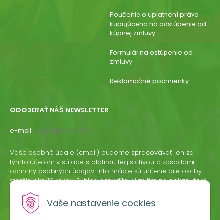
Poučenie o uplatnení práva
kupujúceho na odstúpenie od
kúpnej zmluvy
Formulár na ostúpenie od
zmluvy
Reklamačné podmienky
ODOBERAŤ NÁŠ NEWSLETTER
e-mail
Vaše osobné údaje (email) budeme spracovávať len za
týmto účelom v súlade s platnou legislatívou a zásadami
ochrany osobných údajov. Informácie sú určené pre osoby
staršie ako 16 rokov. Súhlas potvrdíte kliknutím na odkaz, ktorý
vám pošleme na váš email. Súhlas môžete kedykoľvek
odvolať písomne, emailom alebo kliknutím na odkaz z
Vaše nastavenie cookies
ktoréhokoľvek informačného emailu.