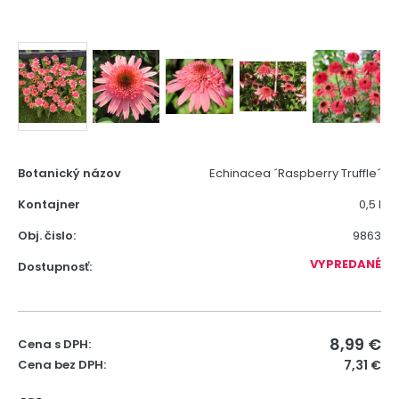
Botanický názov
Echinacea ´Raspberry Truffle´
Kontajner
0,5 l
Obj. čislo:
9863
VYPREDANÉ
Dostupnosť:
8,99
€
Cena s DPH:
Cena bez DPH:
7,31 €