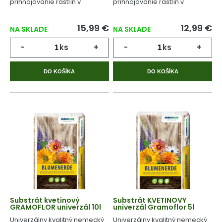
prihnojovanie rastlín v
prihnojovanie rastlín v
priebehu celého
priebehu celého
vegetačného cyklu.
vegetačného cyklu.
15,99 €
12,99 €
NA SKLADE
NA SKLADE
-
ks
+
-
ks
+
DO KOŠÍKA
DO KOŠÍKA
Substrát kvetinový
Substrát KVETINOVÝ
GRAMOFLOR univerzál 10l
univerzál Gramoflor 5l
Univerzálny kvalitný nemecký
Univerzálny kvalitný nemecký