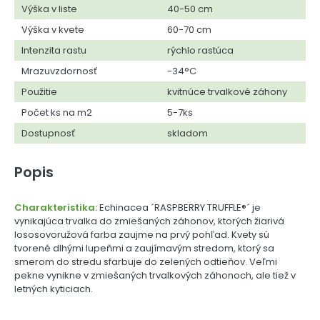
Výška v liste
40-50 cm
Výška v kvete
60-70 cm
Intenzita rastu
rýchlo rastúca
Mrazuvzdornosť
-34°C
Použitie
kvitnúce trvalkové záhony
Počet ks na m2
5-7ks
Dostupnosť
skladom
Popis
Charakteristika:
Echinacea ´RASPBERRY TRUFFLE®´ je
vynikajúca trvalka do zmiešaných záhonov, ktorých žiarivá
lososovoružová farba zaujme na prvý pohľad. Kvety sú
tvorené dlhými lupeňmi a zaujímavým stredom, ktorý sa
smerom do stredu sfarbuje do zelených odtieňov. Veľmi
pekne vynikne v zmiešaných trvalkových záhonoch, ale tiež v
letných kyticiach.