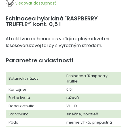
Sledovať dostupnosť
Echinacea hybridná ´RASPBERRY
TRUFFLE®´ kont. 0,5 l
Atraktívna echinacea s veľkými plnými kvetmi
lososovoružovej farby s výrazným stredom.
Parametre a vlastnosti
Echinacea ´Raspberry
Botanický názov
Truffle´
Kontajner
0,5 l
Farba kvetu
ružová
Doba kvitnutia
VII - IX
Stanovisko
slnečné, polotieň
Pôda
mierne vlhká, priepustná