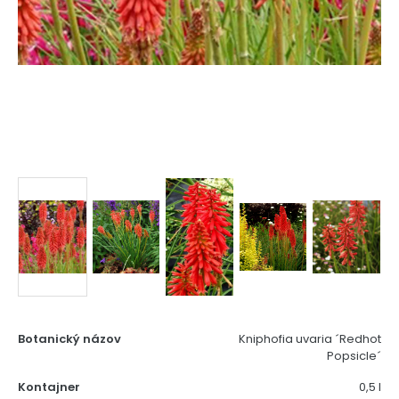
Botanický názov
Kniphofia uvaria ´Redhot
Popsicle´
Kontajner
0,5 l