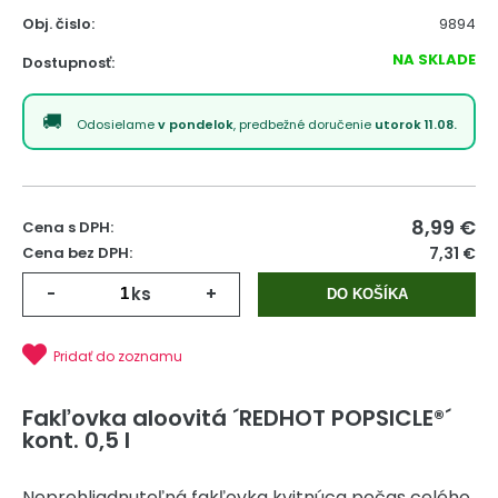
Obj. čislo:
9894
NA SKLADE
Dostupnosť:
Odosielame
v pondelok
, predbežné doručenie
utorok 11.08.
8,99
€
Cena s DPH:
Cena bez DPH:
7,31 €
-
ks
+
DO KOŠÍKA
Pridať do zoznamu
Fakľovka aloovitá ´REDHOT POPSICLE®´
kont. 0,5 l
Neprehliadnuteľná fakľovka kvitnúca počas celého