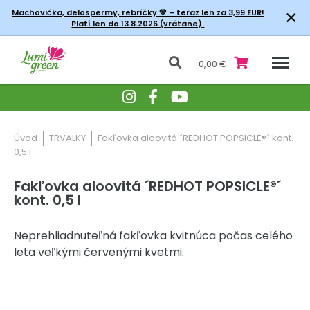
×
Machovička, delospermy, rebríčky
💚 – teraz len za 3,99 EUR!
Platí len do 13.8.2026 (vrátane).
0,00 €
Úvod
TRVALKY
Fakľovka aloovitá ´REDHOT POPSICLE®´ kont.
0,5 l
Fakľovka aloovitá ´REDHOT POPSICLE®´
kont. 0,5 l
Neprehliadnuteľná fakľovka kvitnúca počas celého
leta veľkými červenými kvetmi.