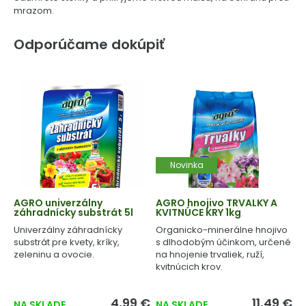
mrazom.
Odporúčame dokúpiť
Novinka
AGRO univerzálny
AGRO hnojivo TRVALKY A
záhradnícky substrát 5l
KVITNÚCE KRY 1kg
Univerzálny záhradnícky
Organicko-minerálne hnojivo
substrát pre kvety, kríky,
s dlhodobým účinkom, určené
zeleninu a ovocie.
na hnojenie trvaliek, ruží,
kvitnúcich krov.
4,99 €
11,49 €
NA SKLADE
NA SKLADE