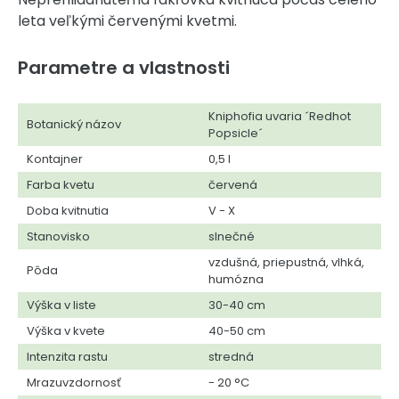
leta veľkými červenými kvetmi.
Parametre a vlastnosti
Kniphofia uvaria ´Redhot
Botanický názov
Popsicle´
Kontajner
0,5 l
Farba kvetu
červená
Doba kvitnutia
V - X
Stanovisko
slnečné
vzdušná, priepustná, vlhká,
Pôda
humózna
Výška v liste
30-40 cm
Výška v kvete
40-50 cm
Intenzita rastu
stredná
Mrazuvzdornosť
- 20 °C