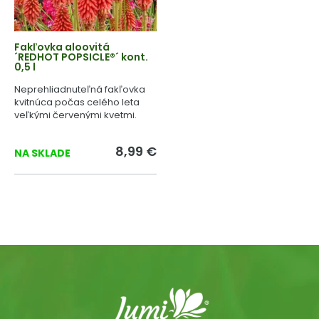
Fakľovka aloovitá
´REDHOT POPSICLE®´ kont.
0,5 l
Neprehliadnuteľná fakľovka
kvitnúca počas celého leta
veľkými červenými kvetmi.
8,99 €
NA SKLADE