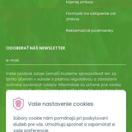
kúpnej zmluvy
Formulár na ostúpenie od
zmluvy
Reklamačné podmienky
ODOBERAŤ NÁŠ NEWSLETTER
e-mail
Vaše osobné údaje (email) budeme spracovávať len za
týmto účelom v súlade s platnou legislatívou a zásadami
ochrany osobných údajov. Informácie sú určené pre osoby
staršie ako 16 rokov. Súhlas potvrdíte kliknutím na odkaz, ktorý
vám pošleme na váš email. Súhlas môžete kedykoľvek
odvolať písomne, emailom alebo kliknutím na odkaz z
Vaše nastavenie cookies
ktoréhokoľvek informačného emailu.
Súbory cookie nám pomáhajú pri poskytovaní
ODOBERAŤ
služieb pre vás. Umožňujú spoznať a zapamätať si
vaše preferencie.