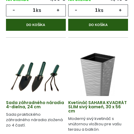
-
ks
+
-
ks
+
DO KOŠÍKA
DO KOŠÍKA
Sada záhradného náradia
Kvetináč SAHARA KVADRÁT
4-dielna, 24 cm
SLIM sivý kameň, 30 x 56
cm
Sada praktického
Moderný sivý kvetináč s
záhradného náradia zložená
vnútornou vložkou pre vašu
zo 4 častí.
terasu a balkón.