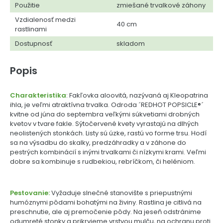
Použitie
zmiešané trvalkové záhony
Vzdialenosť medzi
40 cm
rastlinami
Dostupnosť
skladom
Popis
Charakteristika
: Fakľovka aloovitá, nazývaná aj Kleopatrina
ihla, je veľmi atraktívna trvalka. Odroda ´REDHOT POPSICLE®´
kvitne od júna do septembra veľkými súkvetiami drobných
kvetov v tvare fakle. Sýtočervené kvety vyrastajú na dlhých
neolistených stonkách. Listy sú úzke, rastú vo forme trsu. Hodí
sa na výsadbu do skalky, predzáhradky a v záhone do
pestrých kombinácií s inými trvalkami či nízkymi krami. Veľmi
dobre sa kombinuje s rudbekiou, rebríčkom, či heléniom.
Pestovanie:
Vyžaduje slnečné stanovište s priepustnými
humóznymi pôdami bohatými na živiny. Rastlina je citlivá na
preschnutie, ale aj premočenie pôdy. Na jeseň odstránime
odumreté stonky a prikryjeme vrstvou mulču, na ochranu proti