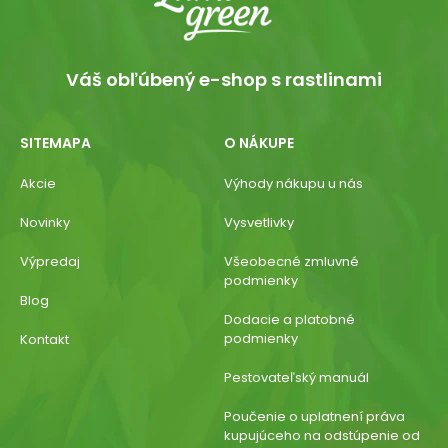
Váš obľúbený e-shop s rastlinami
SITEMAPA
O NÁKUPE
Akcie
Výhody nákupu u nás
Novinky
Vysvetlivky
Výpredaj
Všeobecné zmluvné
podmienky
Blog
Dodacie a platobné
podmienky
Kontakt
Pestovateľský manuál
Poučenie o uplatnení práva
kupujúceho na odstúpenie od