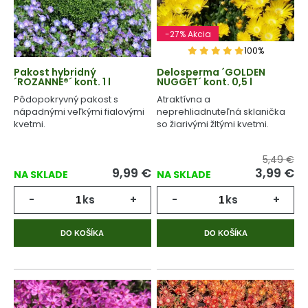
-27% Akcia
100%
Pakost hybridný
Delosperma ´GOLDEN
´ROZANNE®´ kont. 1 l
NUGGET´ kont. 0,5 l
Pôdopokryvný pakost s
Atraktívna a
nápadnými veľkými fialovými
neprehliadnuteľná sklanička
kvetmi.
so žiarivými žltými kvetmi.
5,49 €
9,99
€
3,99
€
NA SKLADE
NA SKLADE
-
ks
+
-
ks
+
DO KOŠÍKA
DO KOŠÍKA