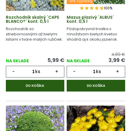
-18% Výpredaj
100%
Rozchodník skalný ´CAPE
Mazus plazivý ´ALBUS´
BLANCO®´ kont. 0,5 l
kont. 0,5 l
Rozchodník so
Pôdopokryvná trvalka s
striebornosivými až bielymi
množstvom bielych kvetov
listami v tvare malých ružičiek.
vhodná aj k okoliu jazierok.
4,89 €
5,99
€
3,99
€
NA SKLADE
NA SKLADE
-
ks
+
-
ks
+
DO KOŠÍKA
DO KOŠÍKA