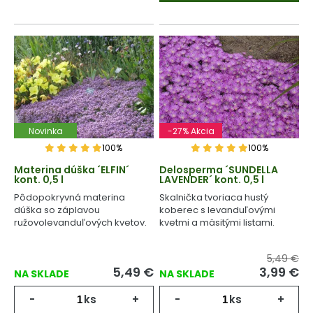
Novinka
-27% Akcia
100%
100%
Materina dúška ´ELFIN´
Delosperma ´SUNDELLA
kont. 0,5 l
LAVENDER´ kont. 0,5 l
Pôdopokryvná materina
Skalnička tvoriaca hustý
dúška so záplavou
koberec s levanduľovými
ružovolevanduľových kvetov.
kvetmi a mäsitými listami.
5,49 €
5,49
€
3,99
€
NA SKLADE
NA SKLADE
-
ks
+
-
ks
+