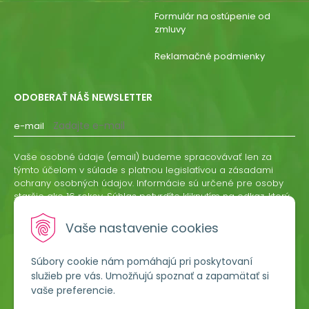
Formulár na ostúpenie od
zmluvy
Reklamačné podmienky
ODOBERAŤ NÁŠ NEWSLETTER
e-mail
Vaše osobné údaje (email) budeme spracovávať len za
týmto účelom v súlade s platnou legislatívou a zásadami
ochrany osobných údajov. Informácie sú určené pre osoby
staršie ako 16 rokov. Súhlas potvrdíte kliknutím na odkaz, ktorý
vám pošleme na váš email. Súhlas môžete kedykoľvek
odvolať písomne, emailom alebo kliknutím na odkaz z
Vaše nastavenie cookies
ktoréhokoľvek informačného emailu.
Súbory cookie nám pomáhajú pri poskytovaní
ODOBERAŤ
služieb pre vás. Umožňujú spoznať a zapamätať si
vaše preferencie.