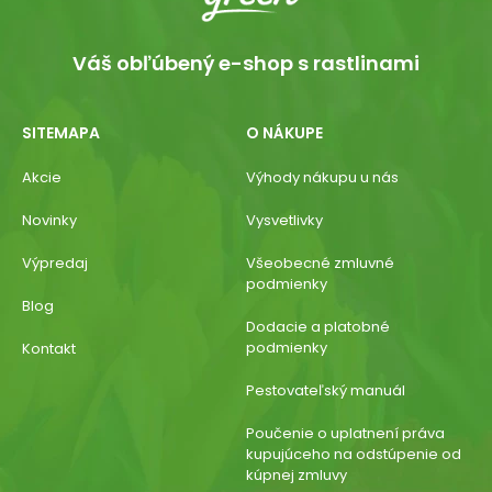
Váš obľúbený e-shop s rastlinami
SITEMAPA
O NÁKUPE
Akcie
Výhody nákupu u nás
Novinky
Vysvetlivky
Výpredaj
Všeobecné zmluvné
podmienky
Blog
Dodacie a platobné
podmienky
Kontakt
Pestovateľský manuál
Poučenie o uplatnení práva
kupujúceho na odstúpenie od
kúpnej zmluvy