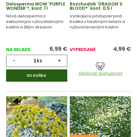
Delosperma WOW ´PURPLE
Rozchodník ´DRAGON´S
WONDER´®, kont. 1 l
BLOOD®´ kont. 0,5 l
Nová delosperma s
Vynikajúca pôdopokryvná
exkluzívnymi ružovofialovými
trvalka s farebnými listami a
kvetmi a žltým stredom.
ružovočervenými kvetmi.
6,99
€
4,99
€
NA SKLADE
VYPREDANÉ
-
ks
+
Sledovať dostupnosť
DO KOŠÍKA