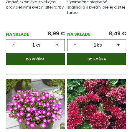
Žiarivá skalnička s veľkými
Výnimočne sfarbená
pravidelnými kvetmi žltej farby.
skalnička s kvetmi bielej a žltej
farbe.
8,99
€
8,49
€
NA SKLADE
NA SKLADE
-
ks
+
-
ks
+
DO KOŠÍKA
DO KOŠÍKA