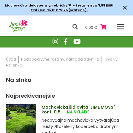
×
Machovička, delospermy, rebríčky
💚 – teraz len za 3,99 EUR!
Platí len do 13.8.2026 (vrátane).
0,00 €
Úvod
Pôdopokryvné rastliny, náhrada trávnika
Trvalky
Na slnko
Na slnko
Najpredávanejšie
Machovička šidlovitá ´LIME MOSS´
kont. 0,5 l
-
NA SKLADE
Neobyčajná machovička vytvárajúca
hustý žltozelený koberček s drobnými
kvetmi.