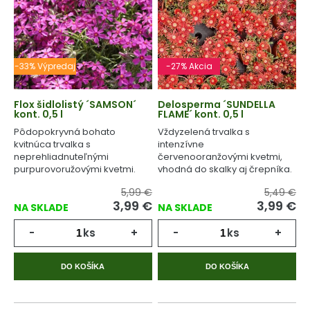
-33% Výpredaj
-27% Akcia
Flox šidlolistý ´SAMSON´
Delosperma ´SUNDELLA
kont. 0,5 l
FLAME´ kont. 0,5 l
Pôdopokryvná bohato
Vždyzelená trvalka s
kvitnúca trvalka s
intenzívne
neprehliadnuteľnými
červenooranžovými kvetmi,
purpurovoružovými kvetmi.
vhodná do skalky aj črepníka.
5,99 €
5,49 €
3,99
€
3,99
€
NA SKLADE
NA SKLADE
-
ks
+
-
ks
+
DO KOŠÍKA
DO KOŠÍKA