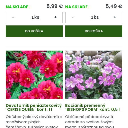
5,99
€
5,49
€
NA SKLADE
NA SKLADE
-
ks
+
-
ks
+
DO KOŠÍKA
DO KOŠÍKA
Devätorník peniažtekovitý
Bocianik premenný
´CERISE QUEEN´ kont. 1 l
´BISHOPS FORM´ kont. 0,5 l
Obľúbený plazivý devätorník s
Obľúbená pôdopokryvná
množstvom plných
odroda so svetloružovými
čerešňovo-ružových kvetov.
kvetmi s výraznou fialovou