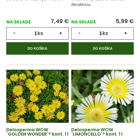
žilnatinou.
7,49
€
5,99
€
NA SKLADE
NA SKLADE
-
ks
+
-
ks
+
DO KOŠÍKA
DO KOŠÍKA
Delosperma WOW
Delosperma WOW
´GOLDEN WONDER´® kont. 1 l
´LIMONCELLO´® kont. 1 l