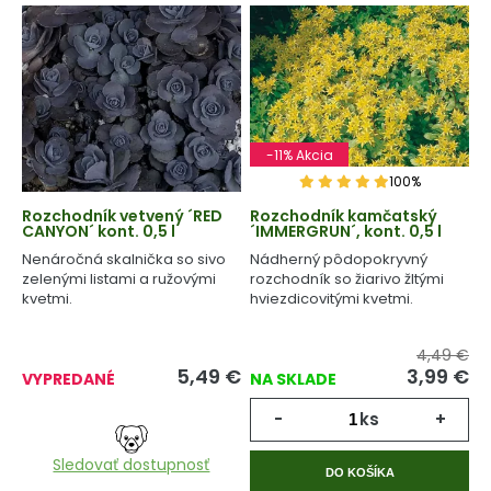
-11% Akcia
100%
Rozchodník vetvený ´RED
Rozchodník kamčatský
CANYON´ kont. 0,5 l
´IMMERGRUN´, kont. 0,5 l
Nenáročná skalnička so sivo
Nádherný pôdopokryvný
zelenými listami a ružovými
rozchodník so žiarivo žltými
kvetmi.
hviezdicovitými kvetmi.
4,49 €
5,49
€
3,99
€
VYPREDANÉ
NA SKLADE
-
ks
+
Sledovať dostupnosť
DO KOŠÍKA