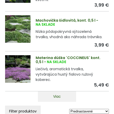
3,99 €
Machovička šidlovitá, kont. 0,5 l
-
NA SKLADE
Nízka pôdopokryvná sýtozelená
trvalka, vhodná ako náhrada trávnika.
3,99 €
Materina dúška ´COCCINEUS´ kont.
0,5 l
-
NA SKLADE
Liečivá, aromatická trvalka,
vytvárajúca hustý fialovo ružový
koberec.
5,49 €
Viac
Filter produktov