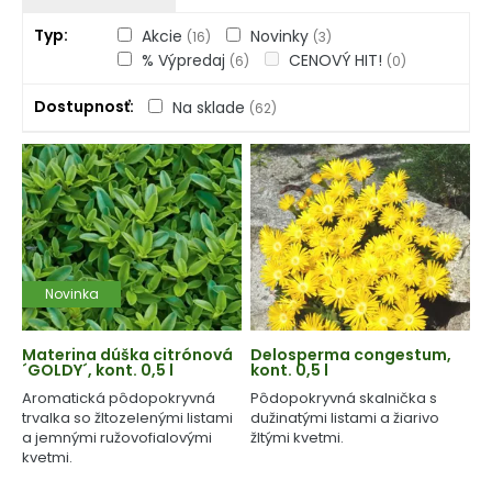
Typ
Akcie
Novinky
(16)
(3)
% Výpredaj
CENOVÝ HIT!
(6)
(0)
Dostupnosť
Na sklade
(62)
Novinka
Materina dúška citrónová
Delosperma congestum,
´GOLDY´, kont. 0,5 l
kont. 0,5 l
Aromatická pôdopokryvná
Pôdopokryvná skalnička s
trvalka so žltozelenými listami
dužinatými listami a žiarivo
a jemnými ružovofialovými
žltými kvetmi.
kvetmi.