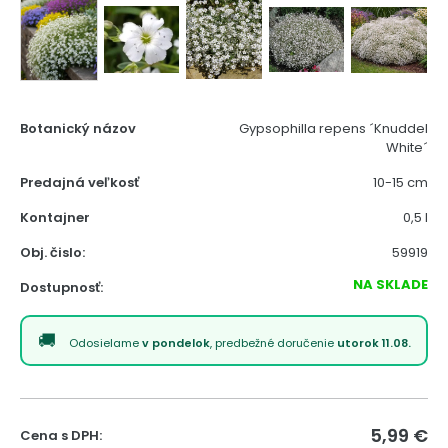
Botanický názov
Gypsophilla repens ´Knuddel
White´
Predajná veľkosť
10-15 cm
Kontajner
0,5 l
Obj. čislo:
59919
NA SKLADE
Dostupnosť:
Odosielame
v pondelok
, predbežné doručenie
utorok 11.08.
5,99
€
Cena s DPH: