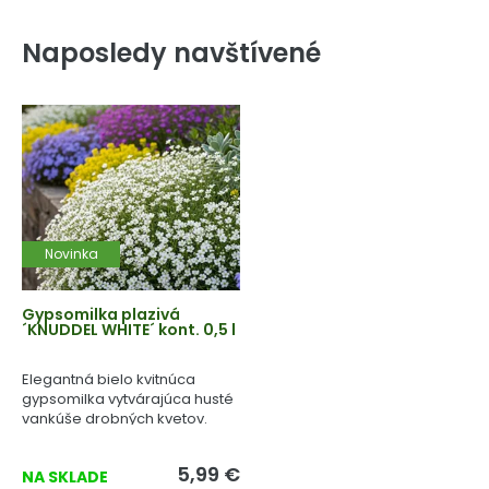
Naposledy navštívené
Novinka
Gypsomilka plazivá
´KNUDDEL WHITE´ kont. 0,5 l
Elegantná bielo kvitnúca
gypsomilka vytvárajúca husté
vankúše drobných kvetov.
5,99 €
NA SKLADE