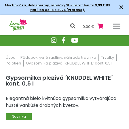
×
Machovička, delospermy, rebríčky
💚 – teraz len za 3,99 EUR!
Platí len do 13.8.2026 (vrátane).
0,00 €
Úvod
Pôdopokryvné rastliny, náhrada trávnika
Trvalky
Polotieň
Gypsomilka plazivá ´KNUDDEL WHITE´ kont. 0,5 l
Gypsomilka plazivá ´KNUDDEL WHITE´
kont. 0,5 l
Elegantná bielo kvitnúca gypsomilka vytvárajúca
husté vankúše drobných kvetov.
Novinka