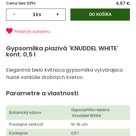
Cena bez DPH:
4,87 €
-
ks
+
DO KOŠÍKA
Pridať do zoznamu
Gypsomilka plazivá ´KNUDDEL WHITE´
kont. 0,5 l
Elegantná bielo kvitnúca gypsomilka vytvárajúca
husté vankúše drobných kvetov.
Parametre a vlastnosti
Gypsophilla repens
Botanický názov
´Knuddel White´
Predajná veľkosť
10-15 cm
Kontajner
0,5 l