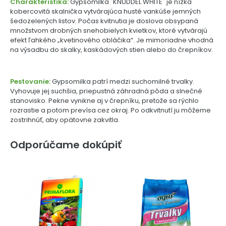
Charakteristika:
Gypsomilka ´KNUDDEL WHITE´ je nízka
kobercovitá skalnička vytvárajúca husté vankúše jemných
šedozelených listov. Počas kvitnutia je doslova obsypaná
množstvom drobných snehobielych kvietkov, ktoré vytvárajú
efekt ľahkého „kvetinového obláčika“. Je mimoriadne vhodná
na výsadbu do skalky, kaskádových stien alebo do črepníkov.
Pestovanie:
Gypsomilka patrí medzi suchomilné trvalky.
Vyhovuje jej suchšia, priepustná záhradná pôda a slnečné
stanovisko. Pekne vynikne aj v črepníku, pretože sa rýchlo
rozrastie a potom prevísa cez okraj. Po odkvitnutí ju môžeme
zostrihnúť, aby opätovne zakvitla.
Odporúčame dokúpiť