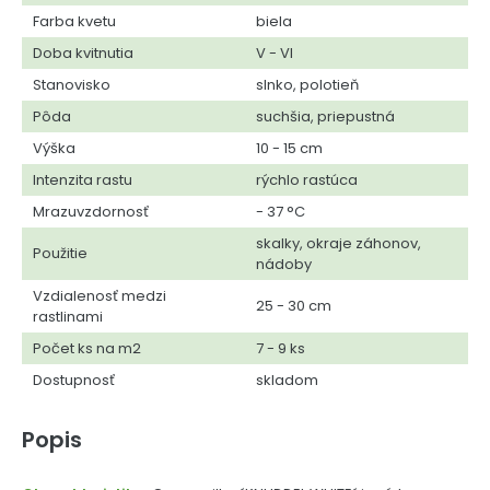
Farba kvetu
biela
Doba kvitnutia
V - VI
Stanovisko
slnko, polotieň
Pôda
suchšia, priepustná
Výška
10 - 15 cm
Intenzita rastu
rýchlo rastúca
Mrazuvzdornosť
- 37 °C
skalky, okraje záhonov,
Použitie
nádoby
Vzdialenosť medzi
25 - 30 cm
rastlinami
Počet ks na m2
7 - 9 ks
Dostupnosť
skladom
Popis