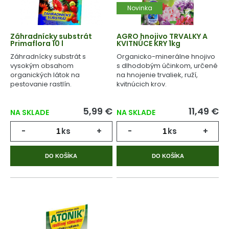
Novinka
Záhradnícky substrát
AGRO hnojivo TRVALKY A
Primaflora 10 l
KVITNÚCE KRY 1kg
Záhradnícky substrát s
Organicko-minerálne hnojivo
vysokým obsahom
s dlhodobým účinkom, určené
organických látok na
na hnojenie trvaliek, ruží,
pestovanie rastlín.
kvitnúcich krov.
5,99 €
11,49 €
NA SKLADE
NA SKLADE
-
ks
+
-
ks
+
DO KOŠÍKA
DO KOŠÍKA