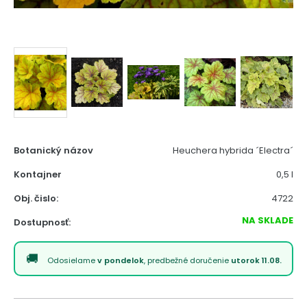
Botanický názov
Heuchera hybrida ´Electra´
Kontajner
0,5 l
Obj. čislo:
4722
NA SKLADE
Dostupnosť:
Odosielame
v pondelok
, predbežné doručenie
utorok 11.08.