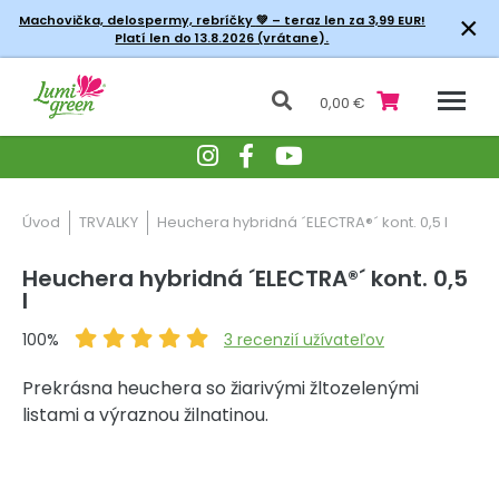
×
Machovička, delospermy, rebríčky
💚 – teraz len za 3,99 EUR!
Platí len do 13.8.2026 (vrátane).
0,00 €
Úvod
TRVALKY
Heuchera hybridná ´ELECTRA®´ kont. 0,5 l
Heuchera hybridná ´ELECTRA®´ kont. 0,5
l
100%
3
recenzií užívateľov
Prekrásna heuchera so žiarivými žltozelenými
listami a výraznou žilnatinou.