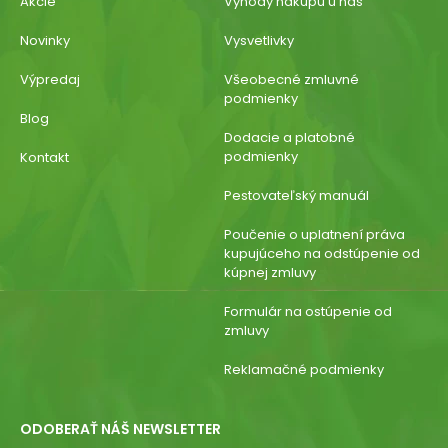
Akcie
Výhody nákupu u nás
Novinky
Vysvetlivky
Výpredaj
Všeobecné zmluvné
podmienky
Blog
Dodacie a platobné
podmienky
Kontakt
Pestovateľský manuál
Poučenie o uplatnení práva
kupujúceho na odstúpenie od
kúpnej zmluvy
Formulár na ostúpenie od
zmluvy
Reklamačné podmienky
ODOBERAŤ NÁŠ NEWSLETTER