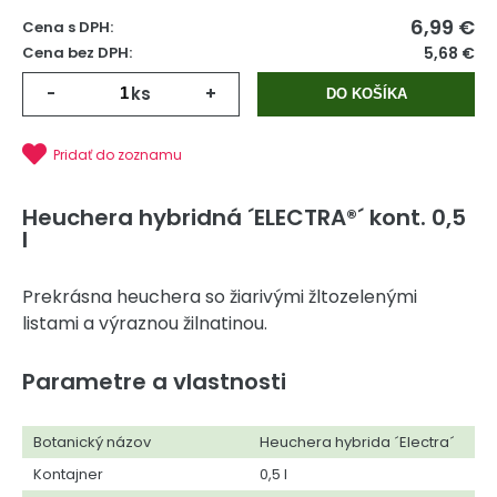
6,99
€
Cena s DPH:
Cena bez DPH:
5,68 €
-
ks
+
DO KOŠÍKA
Pridať do zoznamu
Heuchera hybridná ´ELECTRA®´ kont. 0,5
l
Prekrásna heuchera so žiarivými žltozelenými
listami a výraznou žilnatinou.
Parametre a vlastnosti
Botanický názov
Heuchera hybrida ´Electra´
Kontajner
0,5 l