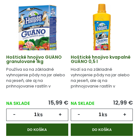
Hoštické hnojivo GUÁNO
Hoštické hnojivo kvapalné
granulované 1kg
GUÁNO 0,5 l
Používa sa na základné
Hodí sa na základné
vyhnojenie pôdy na jar alebo
vyhnojenie pôdy na jar alebo
na jeseň, ale aj na
na jeseň, ale aj na
prihnojovanie rastlín v
prihnojovanie rastlín v
priebehu celého
priebehu celého
vegetačného cyklu.
vegetačného cyklu.
15,99 €
12,99 €
NA SKLADE
NA SKLADE
-
ks
+
-
ks
+
DO KOŠÍKA
DO KOŠÍKA