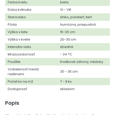
Farba kvetu
biela
Doba kvitnutia
VI - VIII
Stanovisko
slnko, polotieň, tieň
Pôda
humózna, priepustná
Výška v liste
15-20 cm
Výška v kvete
20-30 cm
Intenzita rastu
stredná
Mrazuvzdornosť
- 34 °C
Použitie
trvalkové záhony, nádoby
Vzdialenosť medzi
30 - 35 cm
rastlinami
Počet ks na m2
7 - 9 ks
Dostupnosť
skladom
Popis