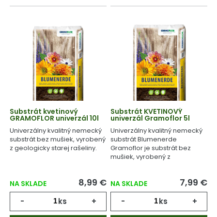
Substrát kvetinový
Substrát KVETINOVÝ
GRAMOFLOR univerzál 10l
univerzál Gramoflor 5l
Univerzálny kvalitný nemecký
Univerzálny kvalitný nemecký
substrát bez mušiek, vyrobený
substrát Blumenerde
z geologicky starej rašeliny.
Gramoflor je substrát bez
mušiek, vyrobený z
geologicky starej rašeliny.
8,99 €
7,99 €
NA SKLADE
NA SKLADE
-
ks
+
-
ks
+