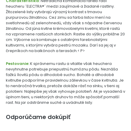
Charakteristika:
Netradičná kombinácia farieb radí
heucheru ´ELECTRA®´ medzi zaujímavé a žiadané rastliny.
Žltozelené listy vytvárajú výrazný kontrast s tmavou
purpurovou žilnatinou. Cez zimu sa farba listov mení na
svetlohnedú až zelenohnedú, vždy však s nápadne červenou
žilnatinou. Od júna kvitne krémovobielymi kvetmi, ktoré rastú
na vzpriamene rastúcich stonkách. Rastie do výšky približne 20
cm. Výborne sa kombinuje s ostatnými farebnolistými
kultivarmi, s ktorými vytvára pestrú mozaiku. Darí sa jej aj v
črepníkoch na balkónoch a terasách.< P>
Pestovanie:
K správnemu rastu a vitalite však heuchera
nevyhnutne potrebuje priepustnú humóznu pôdu. Neznáša
ťažkú ílovitú pôdu a dlhodobé sucho. Bohaté a dlhodobé
kvitnutie podporíme pravidelnou zálievkou v čase kvitnutia. Je
to nenáročná trvalka, pretože dokáže rásť na slnku, v tieni aj
polotieni. Najlepšie jej však vyhovuje polotieň. Ak je vysadená v
úplnom tieni, u niektorých druhov to môže spôsobiť pomalší
rast. Na jar odstránime suché a uvädnuté listy.
Odporúčame dokúpiť