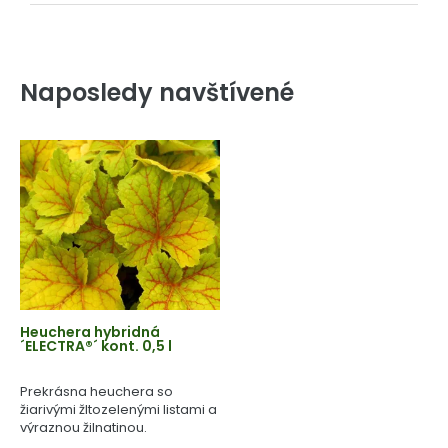
Naposledy navštívené
Heuchera hybridná
´ELECTRA®´ kont. 0,5 l
Prekrásna heuchera so
žiarivými žltozelenými listami a
výraznou žilnatinou.