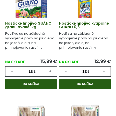
Hoštické hnojivo GUÁNO
Hoštické hnojivo kvapalné
granulované 1kg
GUÁNO 0,5 l
Používa sa na základné
Hodí sa na základné
vyhnojenie pôdy na jar alebo
vyhnojenie pôdy na jar alebo
na jeseň, ale aj na
na jeseň, ale aj na
prihnojovanie rastlín v
prihnojovanie rastlín v
priebehu celého
priebehu celého
vegetačného cyklu.
vegetačného cyklu.
15,99 €
12,99 €
NA SKLADE
NA SKLADE
-
ks
+
-
ks
+
DO KOŠÍKA
DO KOŠÍKA