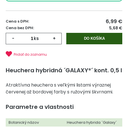
6,99
€
Cena s DPH:
Cena bez DPH:
5,68 €
-
ks
+
DO KOŠÍKA
Pridať do zoznamu
Heuchera hybridná ´GALAXY®´ kont. 0,5 l
Atraktívna heuchera s veľkými listami výraznej
červenej až bordovej farby s ružovými škvrnami.
Parametre a vlastnosti
Botanický názov
Heuchera hybrida ´Galaxy´