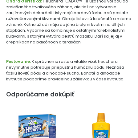
Charakteristika:
Heuchera ´GALAXY®´ je úžasnou voľbou do
zmiešaného trvalkového záhona, ale tiež na vytvorenie
zaujímavých dekorácii. Listy majú bordovú farbu a sú posiate
ružovočervenými škvrnami. Okraje listov sú laločnaté a mierne
zvlnené. Kvitne už od mája do júna bielymi kvetmi na dlhých
stopkách. Výborne sa kombinuje s ostatnými farebnolistými
kultivarmi, s ktorými vytvára pestrú mozaiku. Darí sa jej aj v
črepníkoch na balkónoch a terasách.
Pestovanie:
K správnemu rastu a vitalite však heuchera
nevyhnutne potrebuje priepustnú humóznu pôdu. Neznáša
ťažkú ílovitú pôdu a dlhodobé sucho. Bohaté a dlhodobé
kvitnutie podporíme pravidelnou zálievkou v čase kvitnutia.
Odporúčame dokúpiť