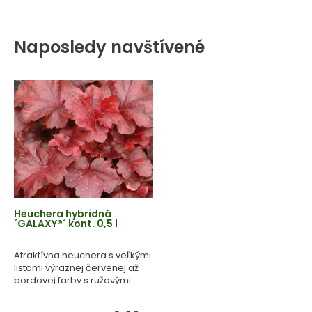
Naposledy navštívené
Heuchera hybridná
´GALAXY®´ kont. 0,5 l
Atraktívna heuchera s veľkými
listami výraznej červenej až
bordovej farby s ružovými
škvrnami.