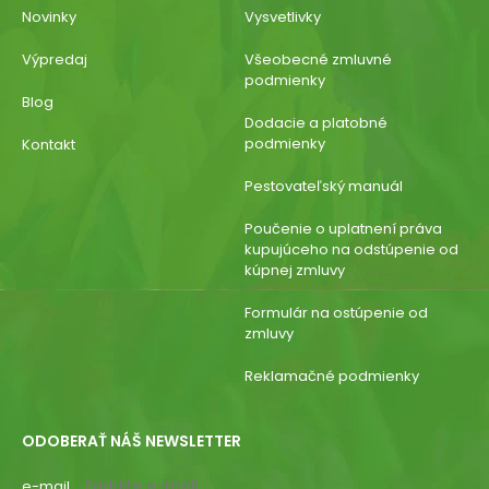
Novinky
Vysvetlivky
Výpredaj
Všeobecné zmluvné
podmienky
Blog
Dodacie a platobné
podmienky
Kontakt
Pestovateľský manuál
Poučenie o uplatnení práva
kupujúceho na odstúpenie od
kúpnej zmluvy
Formulár na ostúpenie od
zmluvy
Reklamačné podmienky
ODOBERAŤ NÁŠ NEWSLETTER
e-mail