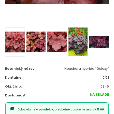
Botanický názov
Heuchera hybrida ´Galaxy´
Kontajner
0,5 l
Obj. čislo:
5845
NA SKLADE
Dostupnosť:
Odosielame
v pondelok
, predbežné doručenie
utorok 11.08.