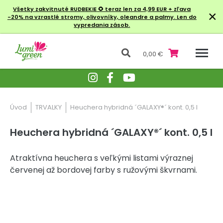
Všetky zakvitnuté RUDBEKIE
🌻 teraz len za 4,99 EUR + zľava
×
-20% na vzrastlé stromy, olivovníky, oleandre a palmy. Len do
vypredania zásob.
0,00 €
Úvod
TRVALKY
Heuchera hybridná ´GALAXY®´ kont. 0,5 l
Heuchera hybridná ´GALAXY®´ kont. 0,5 l
Atraktívna heuchera s veľkými listami výraznej
červenej až bordovej farby s ružovými škvrnami.