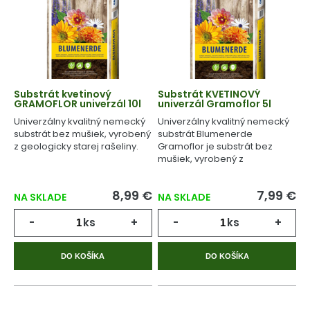
Substrát kvetinový
Substrát KVETINOVÝ
GRAMOFLOR univerzál 10l
univerzál Gramoflor 5l
Univerzálny kvalitný nemecký
Univerzálny kvalitný nemecký
substrát bez mušiek, vyrobený
substrát Blumenerde
z geologicky starej rašeliny.
Gramoflor je substrát bez
mušiek, vyrobený z
geologicky starej rašeliny.
8,99 €
7,99 €
NA SKLADE
NA SKLADE
-
ks
+
-
ks
+
DO KOŠÍKA
DO KOŠÍKA