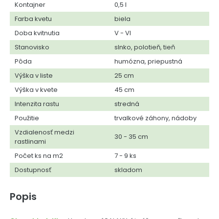
Kontajner
0,5 l
Farba kvetu
biela
Doba kvitnutia
V - VI
Stanovisko
slnko, polotieň, tieň
Pôda
humózna, priepustná
Výška v liste
25 cm
Výška v kvete
45 cm
Intenzita rastu
stredná
Použitie
trvalkové záhony, nádoby
Vzdialenosť medzi
30 - 35 cm
rastlinami
Počet ks na m2
7 - 9 ks
Dostupnosť
skladom
Popis