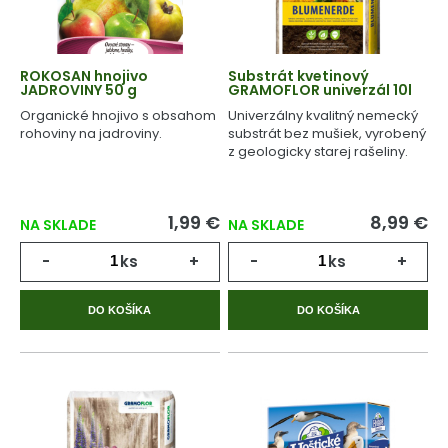
ROKOSAN hnojivo
Substrát kvetinový
JADROVINY 50 g
GRAMOFLOR univerzál 10l
Organické hnojivo s obsahom
Univerzálny kvalitný nemecký
rohoviny na jadroviny.
substrát bez mušiek, vyrobený
z geologicky starej rašeliny.
1,99 €
8,99 €
NA SKLADE
NA SKLADE
-
ks
+
-
ks
+
DO KOŠÍKA
DO KOŠÍKA