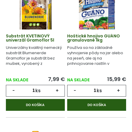
Substrát KVETINOVÝ
Hoštické hnojivo GUÁNO
univerzál Gramoflor 5l
granulované 1kg
Univerzálny kvalitný nemecký
Používa sa na základné
substrát Blumenerde
vyhnojenie pôdy na jar alebo
Gramoflor je substrát bez
na jeseň, ale aj na
mušiek, vyrobený z
prihnojovanie rastlín v
geologicky starej rašeliny.
priebehu celého
vegetačného cyklu.
7,99 €
15,99 €
NA SKLADE
NA SKLADE
-
ks
+
-
ks
+
DO KOŠÍKA
DO KOŠÍKA