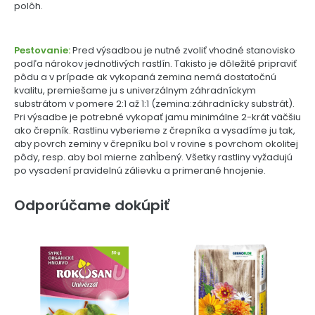
polôh.
Pestovanie:
Pred výsadbou je nutné zvoliť vhodné stanovisko
podľa nárokov jednotlivých rastlín. Takisto je dôležité pripraviť
pôdu a v prípade ak vykopaná zemina nemá dostatočnú
kvalitu, premiešame ju s univerzálnym záhradníckym
substrátom v pomere 2:1 až 1:1 (zemina:záhradnícky substrát).
Pri výsadbe je potrebné vykopať jamu minimálne 2-krát väčšiu
ako črepník. Rastlinu vyberieme z črepníka a vysadíme ju tak,
aby povrch zeminy v črepníku bol v rovine s povrchom okolitej
pôdy, resp. aby bol mierne zahĺbený. Všetky rastliny vyžadujú
po vysadení pravidelnú zálievku a primerané hnojenie.
Odporúčame dokúpiť