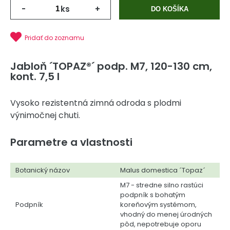
-
ks
+
DO KOŠÍKA
Pridať do zoznamu
Jabloň ´TOPAZ®´ podp. M7, 120-130 cm,
kont. 7,5 l
Vysoko rezistentná zimná odroda s plodmi
výnimočnej chuti.
Parametre a vlastnosti
Botanický názov
Malus domestica ´Topaz´
M7 - stredne silno rastúci
podpník s bohatým
Podpník
koreňovým systémom,
vhodný do menej úrodných
pôd, nepotrebuje oporu