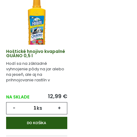
Hoštické hnojivo kvapalné
GUÁNO 0,5 l
Hodí sa na základné
vyhnojenie pôdy na jar alebo
na jeseň, ale aj na
prihnojovanie rastlín v
priebehu celého
vegetačného cyklu.
12,99 €
NA SKLADE
-
ks
+
DO KOŠÍKA