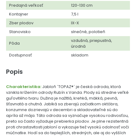
Predajná veľkosť
120-130 cm
Kontajner
7,5 l
Zber plodov
IX-X
Stanovisko
slnečné, polotieň
vzdušná, priepustná,
Pôda
úrodná
Dostupnosť
skladom
Popis
Charakteristika:
Jabloň ´TOPAZ®´ je česká odroda, ktorá
vznikla krížením odrody Rubín x Vanda. Plody sú stredne veľké
guľovitého tvaru. Dužina je nažltlá, krehká, mäkká, pevná,
šťavnatá a chutná. Jablká sa zberajú začiatkom októbra,
konzumne dozrievajú v decembri a skladovateľné sú do
apríla až mája. Táto odroda sa vyznačuje vysokou rodivosťou,
preto sa často vyžaduje prebierka plodov. Je plne rezistentná
proti chrastavitosti jabloní a vykazuje tiež vysokú odolnosť voči
múčnatke. Hodí sa do teplejších, stredných, ale aj do vyšších