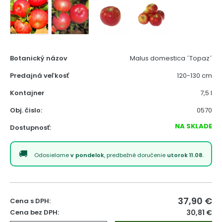
Botanický názov
Malus domestica ´Topaz´
Predajná veľkosť
120-130 cm
Kontajner
7,5 l
Obj. čislo:
0570
NA SKLADE
Dostupnosť:
Odosielame
v pondelok
, predbežné doručenie
utorok 11.08.
37,90
€
Cena s DPH:
Cena bez DPH:
30,81 €