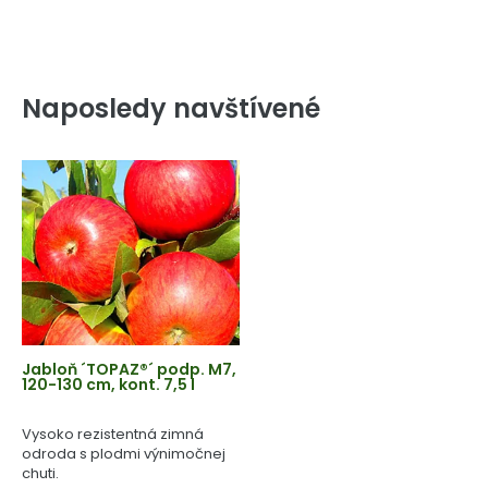
Naposledy navštívené
Jabloň ´TOPAZ®´ podp. M7,
120-130 cm, kont. 7,5 l
Vysoko rezistentná zimná
odroda s plodmi výnimočnej
chuti.