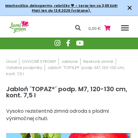
×
Machovička, delospermy, rebríčky
💚 – teraz len za 3,99 EUR!
Platí len do 13.8.2026 (vrátane).
0,00 €
Úvod
OVOCNÉ STROMY
Jablone
Neskoré zimné
Ostatné podpníky
Jabloň ´TOPAZ®´ podp. M7, 120-130 cm,
kont. 7,5 l
Jabloň ´TOPAZ®´ podp. M7, 120-130 cm,
kont. 7,5 l
Vysoko rezistentná zimná odroda s plodmi
výnimočnej chuti.