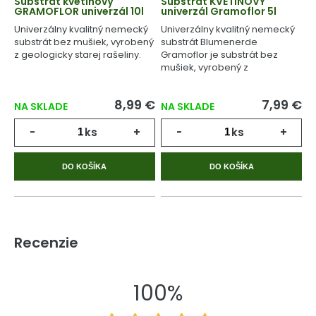
Substrát kvetinový
Substrát KVETINOVÝ
GRAMOFLOR univerzál 10l
univerzál Gramoflor 5l
Univerzálny kvalitný nemecký
Univerzálny kvalitný nemecký
substrát bez mušiek, vyrobený
substrát Blumenerde
z geologicky starej rašeliny.
Gramoflor je substrát bez
mušiek, vyrobený z
geologicky starej rašeliny.
8,99 €
7,99 €
NA SKLADE
NA SKLADE
-
ks
+
-
ks
+
DO KOŠÍKA
DO KOŠÍKA
Recenzie
100%