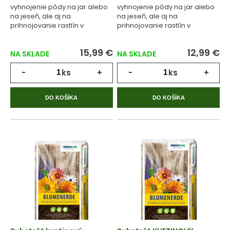
vyhnojenie pôdy na jar alebo
vyhnojenie pôdy na jar alebo
na jeseň, ale aj na
na jeseň, ale aj na
prihnojovanie rastlín v
prihnojovanie rastlín v
priebehu celého
priebehu celého
vegetačného cyklu.
vegetačného cyklu.
15,99 €
12,99 €
NA SKLADE
NA SKLADE
-
ks
+
-
ks
+
DO KOŠÍKA
DO KOŠÍKA