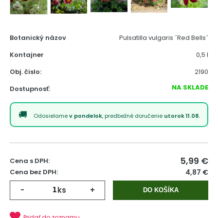
Botanický názov
Pulsatilla vulgaris ´Red Bells´
Kontajner
0,5 l
Obj. čislo:
2190
NA SKLADE
Dostupnosť:
Odosielame
v pondelok
, predbežné doručenie
utorok 11.08.
5,99
€
Cena s DPH:
Cena bez DPH:
4,87 €
-
ks
+
DO KOŠÍKA
Pridať do zoznamu