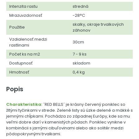
Intenzita rastu
stredná
Mrazuvzdornosť
-28°C
skalky, okraje trvalkových
Použitie
záhonov
Vzdialenosť medzi
30cm
rastlinami
Počet ks na m2
7 - 9 ks
Dostupnosť
skladom
Hmotnosť
0,4 kg
Popis
Charakteristika:
´RED BELLS´ je krásny červený poniklec so
žltými tyčinkami v strede. Zelené listy sú úzke delené a mäkké s
jemnými chĺpkami. Pochádza zo západnej Európy, kde sa mu
veľmi dobre darí v kamenistých pôdach. Poniklec vynikne v
kombinácii s jarnými cibuľovinami alebo ako solitér medzi
pôdopokryvnými trvalkami.