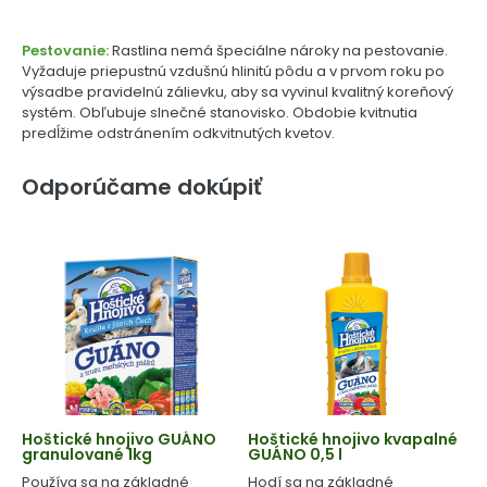
Pestovanie:
Rastlina nemá špeciálne nároky na pestovanie.
Vyžaduje priepustnú vzdušnú hlinitú pôdu a v prvom roku po
výsadbe pravidelnú zálievku, aby sa vyvinul kvalitný koreňový
systém. Obľubuje slnečné stanovisko. Obdobie kvitnutia
predĺžime odstránením odkvitnutých kvetov.
Odporúčame dokúpiť
Hoštické hnojivo GUÁNO
Hoštické hnojivo kvapalné
granulované 1kg
GUÁNO 0,5 l
Používa sa na základné
Hodí sa na základné