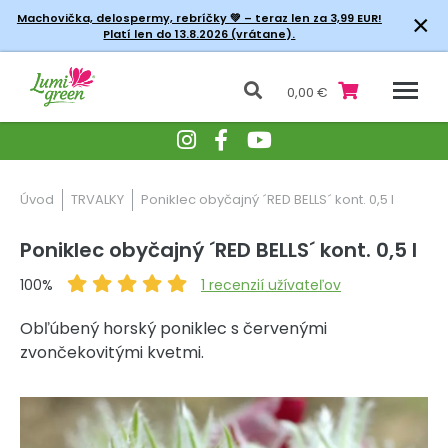
×
Machovička, delospermy, rebríčky
💚 – teraz len za 3,99 EUR!
Platí len do 13.8.2026 (vrátane).
0,00 €
Úvod
TRVALKY
Poniklec obyčajný ´RED BELLS´ kont. 0,5 l
Poniklec obyčajný ´RED BELLS´ kont. 0,5 l
100%
1
recenzií užívateľov
Obľúbený horský poniklec s červenými
zvončekovitými kvetmi.