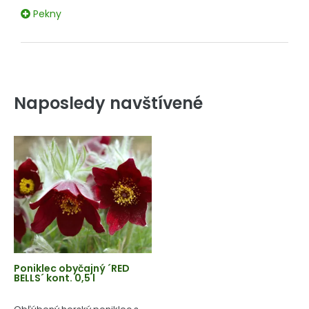
Pekny
Naposledy navštívené
Poniklec obyčajný ´RED
BELLS´ kont. 0,5 l