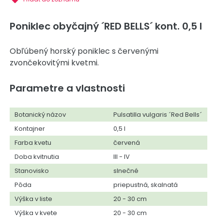
Poniklec obyčajný ´RED BELLS´ kont. 0,5 l
Obľúbený horský poniklec s červenými
zvončekovitými kvetmi.
Parametre a vlastnosti
Botanický názov
Pulsatilla vulgaris ´Red Bells´
Kontajner
0,5 l
Farba kvetu
červená
Doba kvitnutia
III - IV
Stanovisko
slnečné
Pôda
priepustná, skalnatá
Výška v liste
20 - 30 cm
Výška v kvete
20 - 30 cm