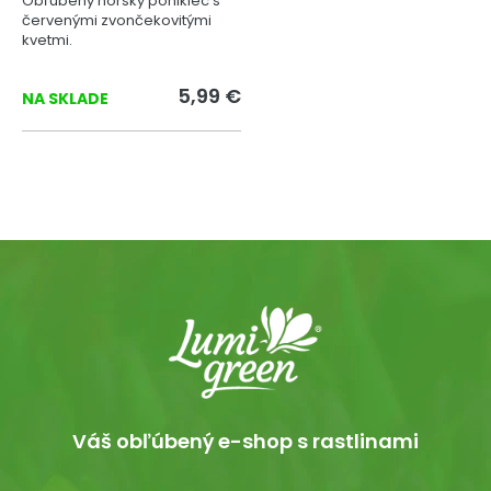
Obľúbený horský poniklec s
červenými zvončekovitými
kvetmi.
5,99 €
NA SKLADE
Váš obľúbený e-shop s rastlinami