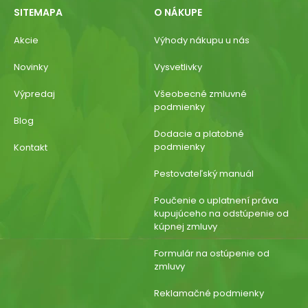
SITEMAPA
O NÁKUPE
Akcie
Výhody nákupu u nás
Novinky
Vysvetlivky
Výpredaj
Všeobecné zmluvné
podmienky
Blog
Dodacie a platobné
podmienky
Kontakt
Pestovateľský manuál
Poučenie o uplatnení práva
kupujúceho na odstúpenie od
kúpnej zmluvy
Formulár na ostúpenie od
zmluvy
Reklamačné podmienky