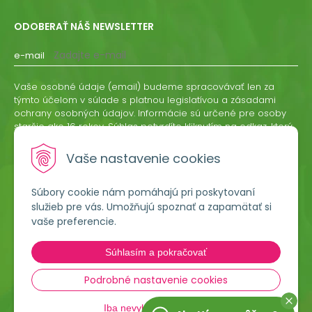
ODOBERAŤ NÁŠ NEWSLETTER
e-mail
Vaše osobné údaje (email) budeme spracovávať len za
týmto účelom v súlade s platnou legislatívou a zásadami
ochrany osobných údajov. Informácie sú určené pre osoby
staršie ako 16 rokov. Súhlas potvrdíte kliknutím na odkaz, ktorý
vám pošleme na váš email. Súhlas môžete kedykoľvek
odvolať písomne, emailom alebo kliknutím na odkaz z
Vaše nastavenie cookies
ktoréhokoľvek informačného emailu.
Súbory cookie nám pomáhajú pri poskytovaní
ODOBERAŤ
služieb pre vás. Umožňujú spoznať a zapamätať si
vaše preferencie.
Lumigreen, s.r.o.
Súhlasím a pokračovať
Hradská 535
966 54 Tekovské Nemce
Podrobné nastavenie cookies
Iba nevyhnutné cookies
045 54 00 349