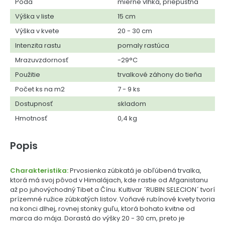
Pôda
mierne vlhká, priepustná
Výška v liste
15 cm
Výška v kvete
20 - 30 cm
Intenzita rastu
pomaly rastúca
Mrazuvzdornosť
-29°C
Použitie
trvalkové záhony do tieňa
Počet ks na m2
7 - 9 ks
Dostupnosť
skladom
Hmotnosť
0,4 kg
Popis
Charakteristika:
Prvosienka zúbkatá je obľúbená trvalka,
ktorá má svoj pôvod v Himalájach, kde rastie od Afganistanu
až po juhovýchodný Tibet a Čínu. Kultivar ´RUBIN SELECION´ tvorí
prízemné ružice zúbkatých listov. Voňavé rubínové kvety tvoria
na konci dlhej, rovnej stonky guľu, ktorá bohato kvitne od
marca do mája. Dorastá do výšky 20 - 30 cm, preto je