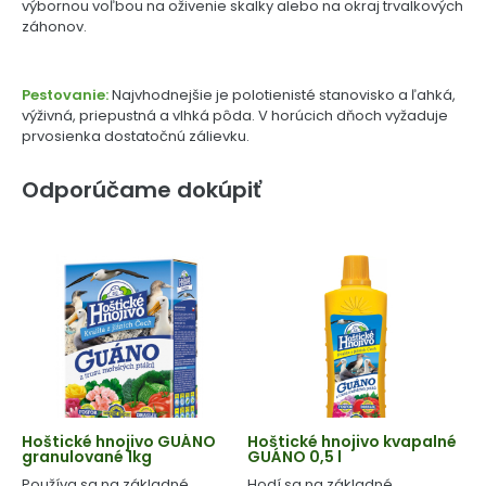
výbornou voľbou na oživenie skalky alebo na okraj trvalkových
záhonov.
Pestovanie:
Najvhodnejšie je polotienisté stanovisko a ľahká,
výživná, priepustná a vlhká pôda. V horúcich dňoch vyžaduje
prvosienka dostatočnú zálievku.
Odporúčame dokúpiť
Hoštické hnojivo GUÁNO
Hoštické hnojivo kvapalné
granulované 1kg
GUÁNO 0,5 l
Používa sa na základné
Hodí sa na základné