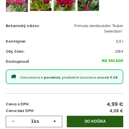
Botanický názov
Primula denticulata ´Rubin
Selection´
Kontajner
0,5 l
Obj. čislo:
2184
NA SKLADE
Dostupnosť:
Odosielame
v pondelok
, predbežné doručenie
utorok 11.08.
4,99
€
Cena s DPH:
Cena bez DPH:
4,06 €
-
ks
+
DO KOŠÍKA