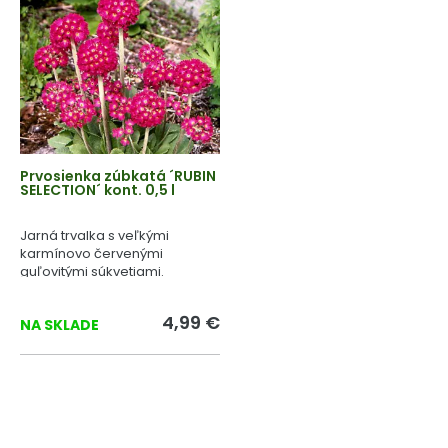
Prvosienka zúbkatá ´RUBIN
SELECTION´ kont. 0,5 l
Jarná trvalka s veľkými
karmínovo červenými
guľovitými súkvetiami.
4,99 €
NA SKLADE