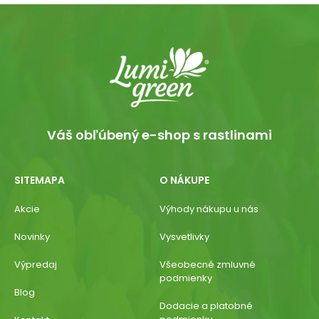
Váš obľúbený e-shop s rastlinami
SITEMAPA
O NÁKUPE
Akcie
Výhody nákupu u nás
Novinky
Vysvetlivky
Výpredaj
Všeobecné zmluvné
podmienky
Blog
Dodacie a platobné