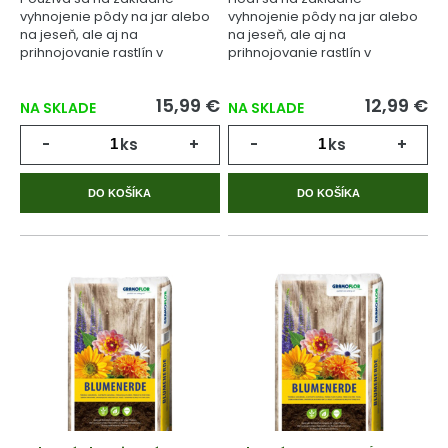
vyhnojenie pôdy na jar alebo
vyhnojenie pôdy na jar alebo
na jeseň, ale aj na
na jeseň, ale aj na
prihnojovanie rastlín v
prihnojovanie rastlín v
priebehu celého
priebehu celého
vegetačného cyklu.
vegetačného cyklu.
15,99 €
12,99 €
NA SKLADE
NA SKLADE
-
ks
+
-
ks
+
DO KOŠÍKA
DO KOŠÍKA