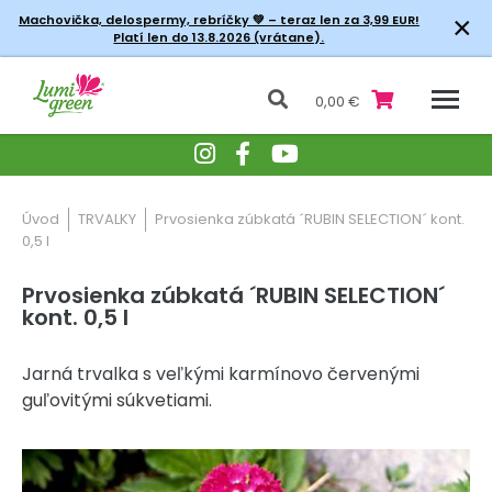
×
Machovička, delospermy, rebríčky
💚 – teraz len za 3,99 EUR!
Platí len do 13.8.2026 (vrátane).
0,00 €
Úvod
TRVALKY
Prvosienka zúbkatá ´RUBIN SELECTION´ kont.
0,5 l
Prvosienka zúbkatá ´RUBIN SELECTION´
kont. 0,5 l
Jarná trvalka s veľkými karmínovo červenými
guľovitými súkvetiami.