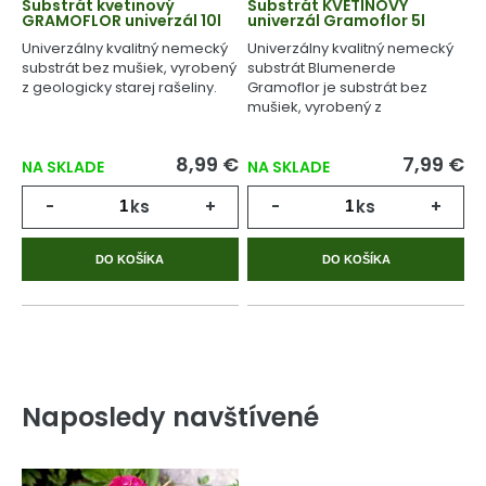
Substrát kvetinový
Substrát KVETINOVÝ
GRAMOFLOR univerzál 10l
univerzál Gramoflor 5l
Univerzálny kvalitný nemecký
Univerzálny kvalitný nemecký
substrát bez mušiek, vyrobený
substrát Blumenerde
z geologicky starej rašeliny.
Gramoflor je substrát bez
mušiek, vyrobený z
geologicky starej rašeliny.
8,99 €
7,99 €
NA SKLADE
NA SKLADE
-
ks
+
-
ks
+
DO KOŠÍKA
DO KOŠÍKA
Naposledy navštívené