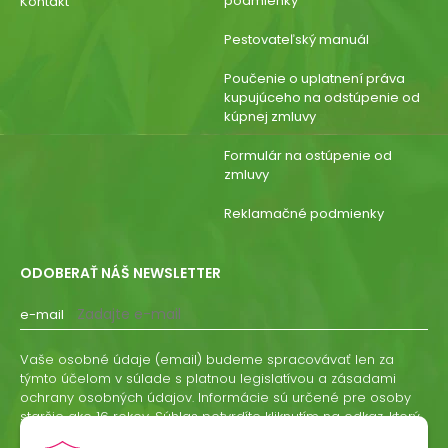
podmienky
Kontakt
Pestovateľský manuál
Poučenie o uplatnení práva
kupujúceho na odstúpenie od
kúpnej zmluvy
Formulár na ostúpenie od
zmluvy
Reklamačné podmienky
ODOBERAŤ NÁŠ NEWSLETTER
e-mail
Vaše osobné údaje (email) budeme spracovávať len za
týmto účelom v súlade s platnou legislatívou a zásadami
ochrany osobných údajov. Informácie sú určené pre osoby
staršie ako 16 rokov. Súhlas potvrdíte kliknutím na odkaz, ktorý
vám pošleme na váš email. Súhlas môžete kedykoľvek