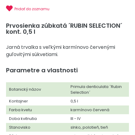
Pridať do zoznamu
Prvosienka zúbkatá ´RUBIN SELECTION´
kont. 0,5 l
Jarná trvalka s veľkými karmínovo červenými
guľovitými súkvetiami.
Parametre a vlastnosti
Primula denticulata ´Rubin
Botanický názov
Selection´
Kontajner
0,5 l
Farba kvetu
karmínovo červená
Doba kvitnutia
III - IV
Stanovisko
slnko, polotieň, tieň