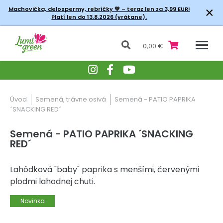
×
Machovička, delospermy, rebríčky
💚 – teraz len za 3,99 EUR!
Platí len do 13.8.2026 (vrátane).
0,00 €
Úvod
Semená, trávne osivá
Semená - PATIO PAPRIKA
´SNACKING RED´
Semená - PATIO PAPRIKA ´SNACKING
RED´
Lahôdková "baby" paprika s menšími, červenými
plodmi lahodnej chuti.
Novinka