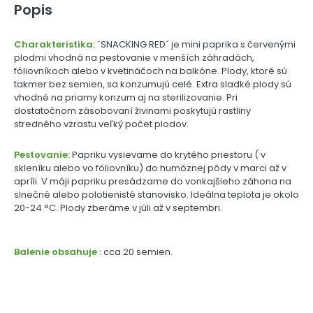
Popis
Charakteristika:
´SNACKING RED´ je mini paprika s červenými
plodmi vhodná na pestovanie v menších záhradách,
fóliovníkoch alebo v kvetináčoch na balkóne. Plody, ktoré sú
takmer bez semien, sa konzumujú celé. Extra sladké plody sú
vhodné na priamy konzum aj na sterilizovanie. Pri
dostatočnom zásobovaní živinami poskytujú rastliny
stredného vzrastu veľký počet plodov.
Pestovanie:
Papriku vysievame do krytého priestoru ( v
skleníku alebo vo fóliovníku) do humóznej pôdy v marci až v
apríli. V máji papriku presádzame do vonkajšieho záhona na
slnečné alebo polotienisté stanovisko. Ideálna teplota je okolo
20-24 °C. Plody zberáme v júli až v septembri.
Balenie obsahuje :
cca 20 semien.