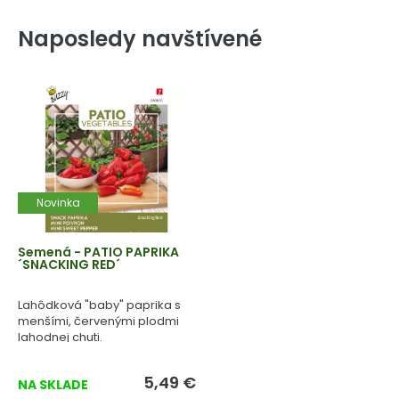
Naposledy navštívené
Novinka
Semená - PATIO PAPRIKA
´SNACKING RED´
Lahôdková "baby" paprika s
menšími, červenými plodmi
lahodnej chuti.
5,49 €
NA SKLADE