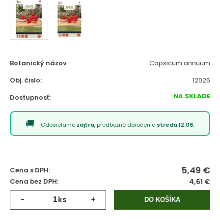
Botanický názov
Capsicum annuum
Obj. čislo:
12025
NA SKLADE
Dostupnosť:
Odosielame
zajtra
, predbežné doručenie
streda 12.08.
5,49
€
Cena s DPH:
Cena bez DPH:
4,61 €
-
ks
+
DO KOŠÍKA