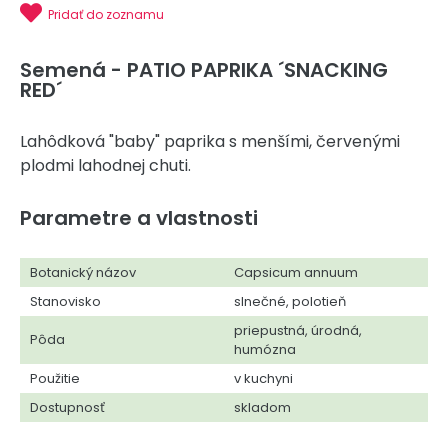
Pridať do zoznamu
Semená - PATIO PAPRIKA ´SNACKING
RED´
Lahôdková "baby" paprika s menšími, červenými
plodmi lahodnej chuti.
Parametre a vlastnosti
Botanický názov
Capsicum annuum
Stanovisko
slnečné, polotieň
priepustná, úrodná,
Pôda
humózna
Použitie
v kuchyni
Dostupnosť
skladom