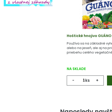
Hoštické hnojivo GUÁNO
Používa sa na základné vyh
alebo na jeseň, ale aj na pr
priebehu celého vegetačné
NA SKLADE
-
ks
+
Naposledy navšt