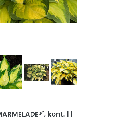
RMELADE®´, kont. 1 l