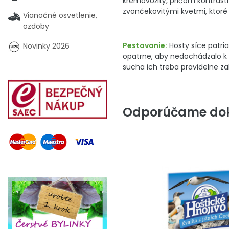
krémovožltý, pričom kontrastn
zvončekovitými kvetmi, ktoré
Vianočné osvetlenie,
ozdoby
Pestovanie:
Hosty síce patria
Novinky 2026
opatrne, aby nedochádzalo k p
sucha ich treba pravidelne za
Odporúčame dok