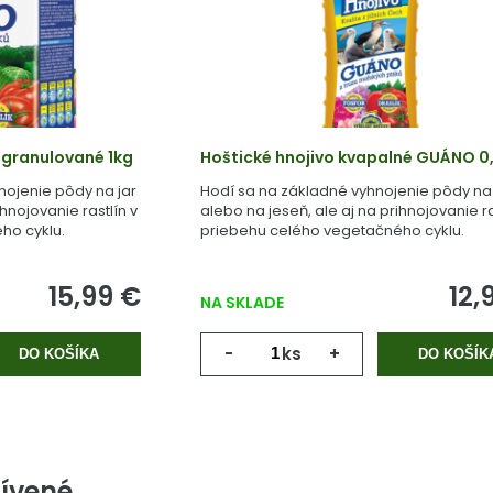
 granulované 1kg
Hoštické hnojivo kvapalné GUÁNO 0,
nojenie pôdy na jar
Hodí sa na základné vyhnojenie pôdy na 
ihnojovanie rastlín v
alebo na jeseň, ale aj na prihnojovanie ra
ho cyklu.
priebehu celého vegetačného cyklu.
15,99 €
12,
NA SKLADE
-
ks
+
DO KOŠÍKA
DO KOŠÍK
ívené