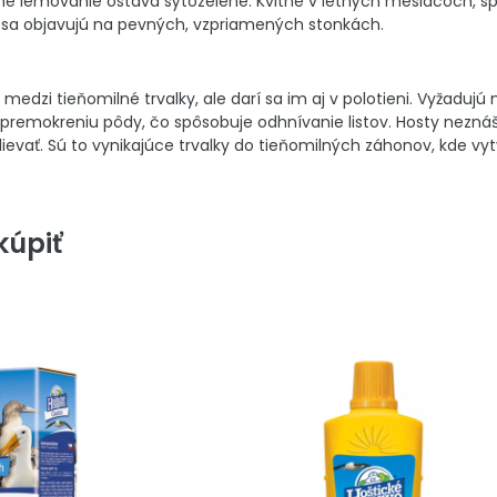
e lemovanie ostáva sýtozelené. Kvitne v letných mesiacoch, spra
 sa objavujú na pevných, vzpriamených stonkách.
 medzi tieňomilné trvalky, ale darí sa im aj v polotieni. Vyžaduj
remokreniu pôdy, čo spôsobuje odhnívanie listov. Hosty neznáša
lievať. Sú to vynikajúce trvalky do tieňomilných záhonov, kde v
úpiť