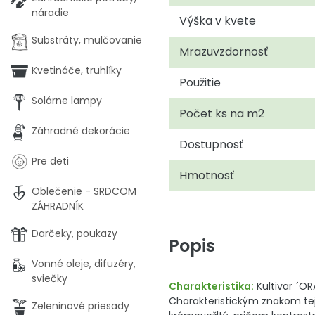
náradie
Výška v kvete
Substráty, mulčovanie
Mrazuvzdornosť
Kvetináče, truhlíky
Použitie
Solárne lampy
Počet ks na m2
Záhradné dekorácie
Dostupnosť
Pre deti
Hmotnosť
Oblečenie - SRDCOM
ZÁHRADNÍK
Darčeky, poukazy
Popis
Vonné oleje, difuzéry,
sviečky
Charakteristika:
Kultivar ´OR
Charakteristickým znakom tejt
Zeleninové priesady