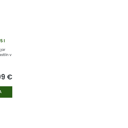
5 l
jar
stlín v
99 €
A