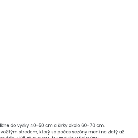
bližne do výšky 40–50 cm a šírky okolo 60–70 cm.
žovožltým stredom, ktorý sa počas sezóny mení na zlatý až