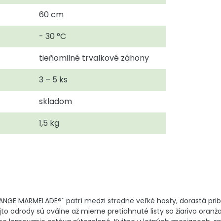
60 cm
- 30 °C
tieňomilné trvalkové záhony
3 – 5 ks
skladom
1,5 kg
ANGE MARMELADE®´ patrí medzi stredne veľké hosty, dorastá pri
o odrody sú oválne až mierne pretiahnuté listy so žiarivo oran