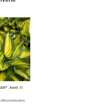
®´, kont. 1 l
i žltooranžovými