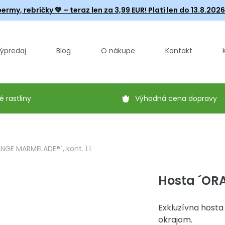
ermy, rebríčky
💚 – teraz len za 3,99 EUR! Platí len do 13.8.202
ýpredaj
Blog
O nákupe
Kontakt
é rastliny
Výhodná cena dopravy
NGE MARMELADE®´, kont. 1 l
Hosta ´ORA
Exkluzívna hosta
okrajom.