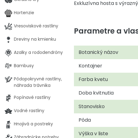
Exkluzívna hosta s výrazn
Hortenzie
Vresoviskové rastliny
Parametre a vlas
Dreviny na kmienku
Botanický názov
Azalky a rododendróny
Kontajner
Bambusy
Farba kvetu
Pôdopokryvné rastliny,
náhrada trávnika
Doba kvitnutia
Popínavé rastliny
Stanovisko
Vodné rastliny
Pôda
Hnojivá a postreky
Výška v liste
Záhradnícke potreby,