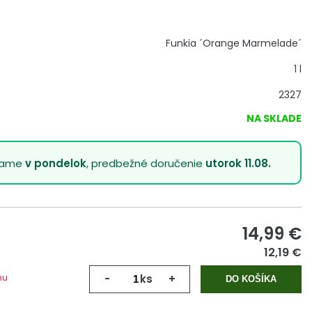
Funkia ´Orange Marmelade´
1 l
2327
NA SKLADE
lame
v pondelok
, predbežné doručenie
utorok 11.08.
14,99
€
12,19 €
mu
-
ks
+
DO KOŠÍKA