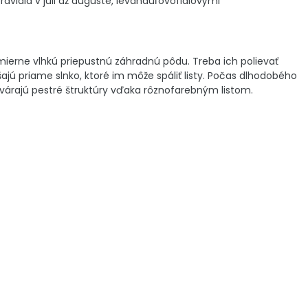
vidla v júli až auguste, levanduľovofialovými
ú mierne vlhkú priepustnú záhradnú pôdu. Treba ich polievať
jú priame slnko, ktoré im môže spáliť listy. Počas dlhodobého
ytvárajú pestré štruktúry vďaka rôznofarebným listom.