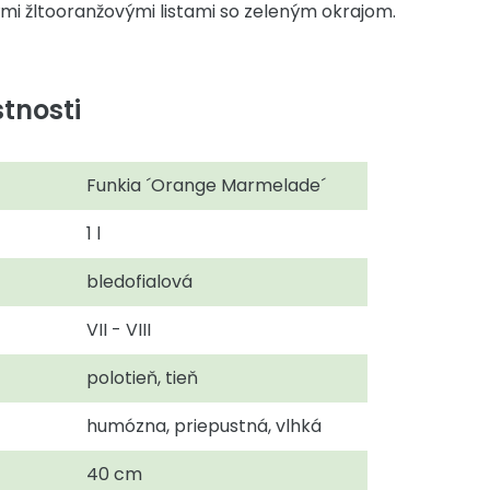
ými žltooranžovými listami so zeleným okrajom.
tnosti
Funkia ´Orange Marmelade´
1 l
bledofialová
VII - VIII
polotieň, tieň
humózna, priepustná, vlhká
40 cm