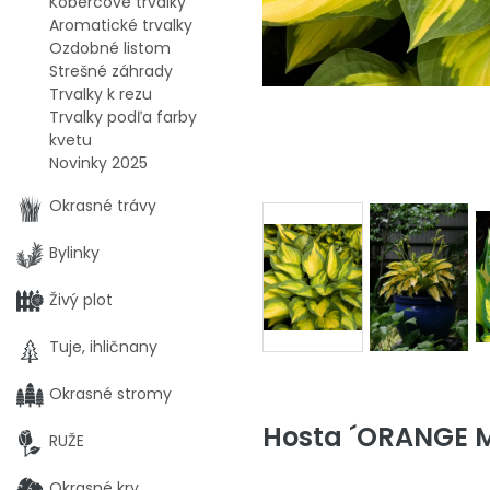
Kobercové trvalky
Aromatické trvalky
Ozdobné listom
Strešné záhrady
Trvalky k rezu
Trvalky podľa farby
kvetu
Novinky 2025
Okrasné trávy
Bylinky
Živý plot
Tuje, ihličnany
Okrasné stromy
Hosta ´ORANGE MA
RUŽE
Okrasné kry