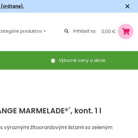
×
6 (vrátane).
Kategórie
produktov
Prihlásiť sa
0,00 €
Výborné ceny a akcie
NGE MARMELADE®´, kont. 1 l
 s výraznými žltooranžovými listami so zeleným