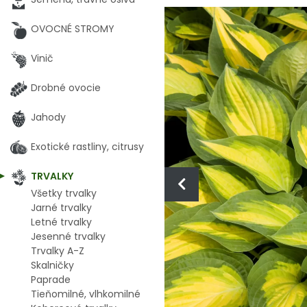
OVOCNÉ STROMY
Vinič
Drobné ovocie
Jahody
Exotické rastliny, citrusy
TRVALKY
Všetky trvalky
Jarné trvalky
Letné trvalky
Jesenné trvalky
Trvalky A-Z
Skalničky
Paprade
Tieňomilné, vlhkomilné