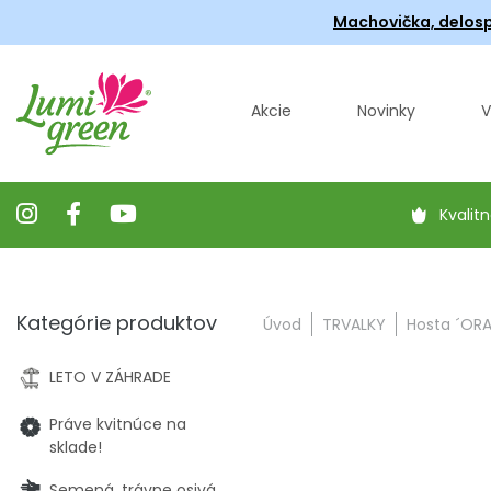
Machovička, delosp
Akcie
Novinky
V
Kvalitn
Kategórie produktov
Úvod
TRVALKY
Hosta ´ORA
LETO V ZÁHRADE
Práve kvitnúce na
sklade!
Semená, trávne osivá