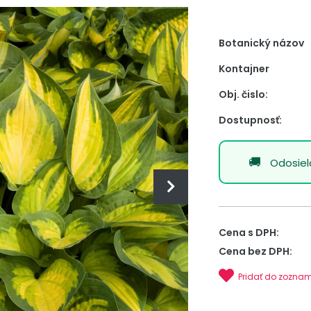
Botanický názov
Kontajner
Obj. čislo:
Dostupnosť:
Odosie
Cena s DPH:
Cena bez DPH:
Pridať do zozna