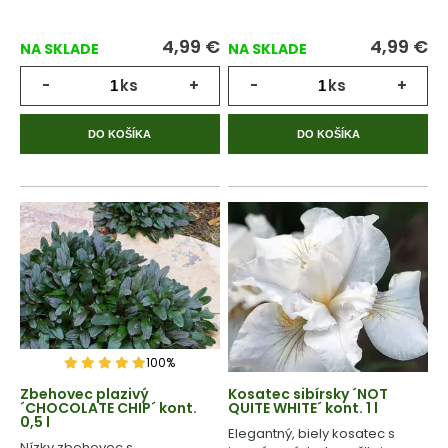
4,99
€
4,99
€
NA SKLADE
NA SKLADE
-
ks
+
-
ks
+
DO KOŠÍKA
DO KOŠÍKA
100%
Zbehovec plazivý
Kosatec sibírsky ´NOT
´CHOCOLATE CHIP´ kont.
QUITE WHITE´ kont. 1 l
0,5 l
Elegantný, biely kosatec s
Nízky zbehovec s