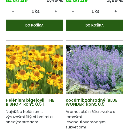
6,49
€
3,99
€
NA SKLADE
NA SKLADE
-
ks
+
-
ks
+
DO KOŠÍKA
DO KOŠÍKA
Helénium bigelovii ´THE
Kocúrnik záhradný ´BLUE
BISHOP´ kont. 0,5 l
WONDER´ kont. 0,5 l
Najnižšie helénium s
Aromatická nižšia trvalka s
výraznými žltými kvetmi a
jemnými
hnedým stredom.
levanduľovomodrými
súkvetiami.