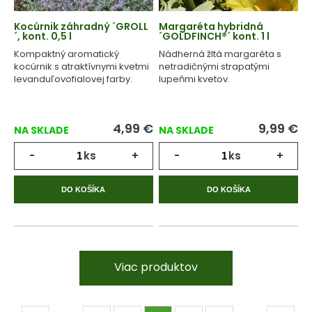
Kocúrnik záhradný ´GROLL
Margaréta hybridná
´, kont. 0,5 l
´GOLDFINCH®´ kont. 1 l
Kompaktný aromatický
Nádherná žltá margaréta s
kocúrnik s atraktívnymi kvetmi
netradičnými strapatými
levanduľovofialovej farby.
lupeňmi kvetov.
4,99
€
9,99
€
NA SKLADE
NA SKLADE
-
ks
+
-
ks
+
DO KOŠÍKA
DO KOŠÍKA
Viac produktov