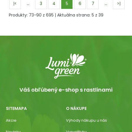
…
…
|<
3
4
5
6
7
>|
Produkty:
73
-
90
z
695
| Aktuálna strana:
5
z
39
Váš obľúbený e-shop s rastlinami
SITEMAPA
O NÁKUPE
Akcie
Výhody nákupu u nás
Novinky
Vysvetlivky