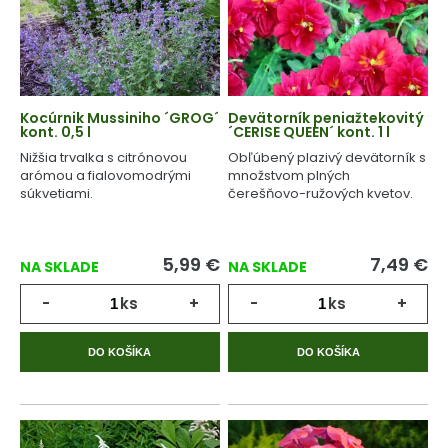
Kocúrnik Mussiniho ´GROG´
Devätorník peniažtekovitý
kont. 0,5 l
´CERISE QUEEN´ kont. 1 l
Nižšia trvalka s citrónovou
Obľúbený plazivý devätorník s
arómou a fialovomodrými
množstvom plných
súkvetiami.
čerešňovo-ružových kvetov.
5,99
€
7,49
€
NA SKLADE
NA SKLADE
-
ks
+
-
ks
+
DO KOŠÍKA
DO KOŠÍKA