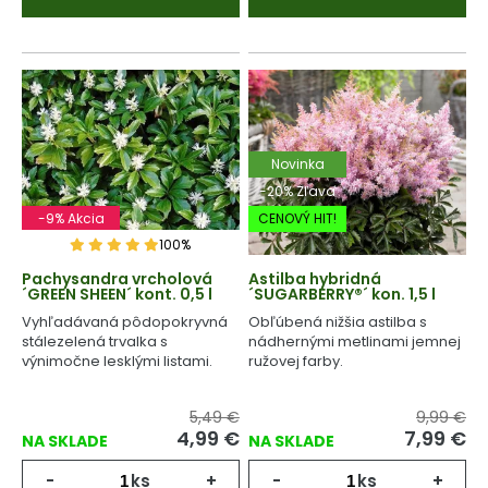
Novinka
-20% Zľava
-9% Akcia
CENOVÝ HIT!
100%
Pachysandra vrcholová
Astilba hybridná
´GREEN SHEEN´ kont. 0,5 l
´SUGARBERRY®´ kon. 1,5 l
Vyhľadávaná pôdopokryvná
Obľúbená nižšia astilba s
stálezelená trvalka s
nádhernými metlinami jemnej
výnimočne lesklými listami.
ružovej farby.
5,49 €
9,99 €
4,99
€
7,99
€
NA SKLADE
NA SKLADE
-
ks
+
-
ks
+