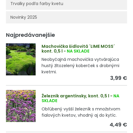
Trvalky podľa farby kvetu
Novinky 2025
Najpredávanejšie
Machovička šidlovitá ´LIME MOSS´
kont. 0,5 l
-
NA SKLADE
Neobyčajná machovička vytvárajúca
hustý žltozelený koberček s drobnými
kvetmi.
3,99 €
Železník argentínsky, kont. 0,5 l
-
NA
SKLADE
Obľúbený vyšší železník s množstvom
fialových kvetov, vhodný aj do kytíc.
4,49 €