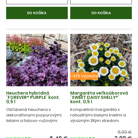
DO KOŠÍKA
DO KOŠÍKA
-43% Výpredaj
Heuchera hybridná
Margaréta veľkoúborová
´FOREVER® PURPLE´ kont.
´SWEET DAISY SHELLY®´
0,5 l
kont. 0,5 l
Obľúbená heuchera s
Kompaktná margaréta s
dekoratívnymi purpurovými
robustnými bielymi kvetmi a
listami a fialovo-ružovými
výrazným žltým stredom.
kvetmi.
6,99 €