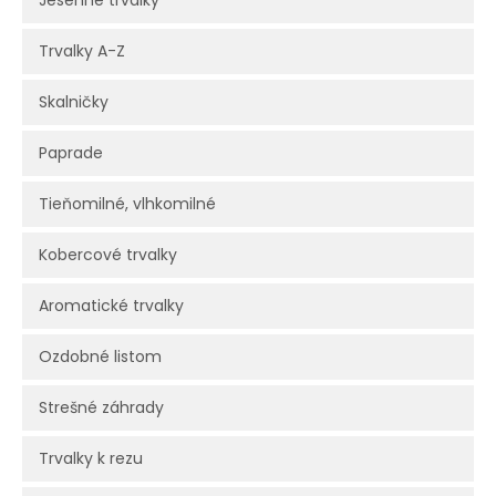
Jesenné trvalky
Trvalky A-Z
Skalničky
Paprade
Tieňomilné, vlhkomilné
Kobercové trvalky
Aromatické trvalky
Ozdobné listom
Strešné záhrady
Trvalky k rezu