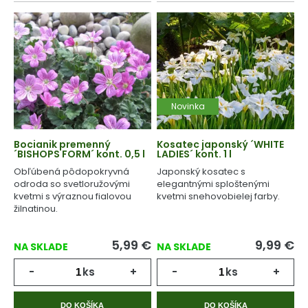
Novinka
Bocianik premenný
Kosatec japonský ´WHITE
´BISHOPS FORM´ kont. 0,5 l
LADIES´ kont. 1 l
Obľúbená pôdopokryvná
Japonský kosatec s
odroda so svetloružovými
elegantnými sploštenými
kvetmi s výraznou fialovou
kvetmi snehovobielej farby.
žilnatinou.
5,99
€
9,99
€
NA SKLADE
NA SKLADE
-
ks
+
-
ks
+
DO KOŠÍKA
DO KOŠÍKA