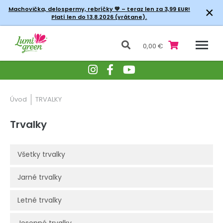
×
Machovička, delospermy, rebríčky
💚 – teraz len za 3,99 EUR!
Platí len do 13.8.2026 (vrátane).
0,00 €
Úvod
TRVALKY
Trvalky
Všetky trvalky
Jarné trvalky
Letné trvalky