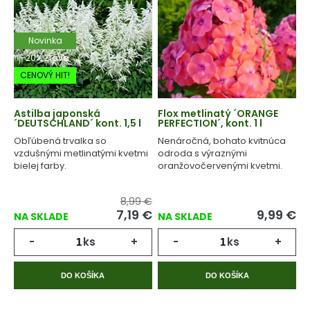
Novinka
-20% Zľava
CENOVÝ HIT!
Astilba japonská
Flox metlinatý ´ORANGE
´DEUTSCHLAND´ kont. 1,5 l
PERFECTION´, kont. 1 l
Obľúbená trvalka so
Nenáročná, bohato kvitnúca
vzdušnými metlinatými kvetmi
odroda s výraznými
bielej farby.
oranžovočervenými kvetmi.
8,99 €
7,19
€
9,99
€
NA SKLADE
NA SKLADE
-
ks
+
-
ks
+
DO KOŠÍKA
DO KOŠÍKA