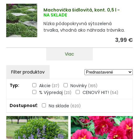
Machovička šidlovitá, kont. 0,5 l
-
NA SKLADE
Nízka pôdopokryvná sýtozelená
trvalka, vhodná ako náhrada trávnika.
3,99 €
Viac
Filter produktov
Typ
Akcie
Novinky
(37)
(165)
% Výpredaj
CENOVÝ HIT!
(23)
(54)
Dostupnosť
Na sklade
(620)