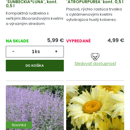
´SUNBECKIA®LUNA´, kont.
´ATROPURPUREA´ kont. 0,5 l
0,5 l
Plazivá, rýchlo rastúca trvalka
Kompaktná rudbekia s
s cyklámenovými kvetmi
veľkými žltooranžovými kvetmi
vytvárajúca hustý koberec.
a výrazným stredom.
5,99
€
4,99
€
NA SKLADE
VYPREDANÉ
-
ks
+
Sledovať dostupnosť
DO KOŠÍKA
Novinka