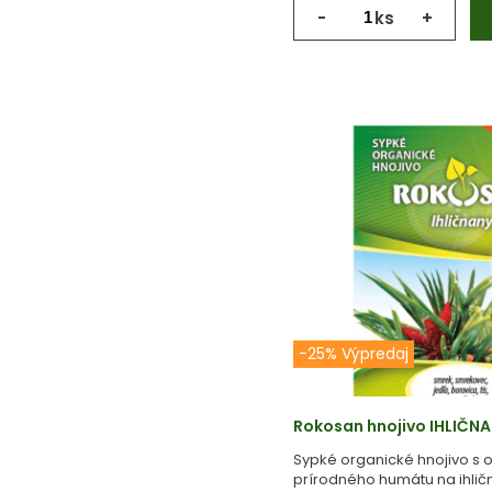
-
ks
+
-25% Výpredaj
Rokosan hnojivo IHLIČN
Sypké organické hnojivo s
prírodného humátu na ihlič