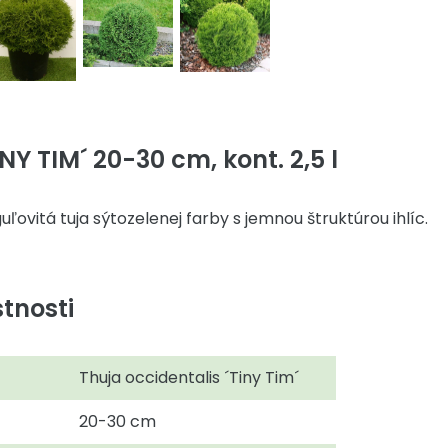
Y TIM´ 20-30 cm, kont. 2,5 l
ľovitá tuja sýtozelenej farby s jemnou štruktúrou ihlíc.
tnosti
Thuja occidentalis ´Tiny Tim´
20-30 cm