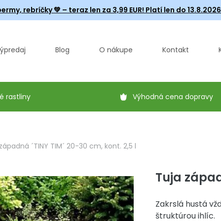
ermy, rebríčky
💚 – teraz len za 3,99 EUR! Platí len do 13.8.202
ýpredaj
Blog
O nákupe
Kontakt
é rastliny
Výhodná cena dopravy
západná ´TINY TIM´ 20-30 cm, kont. 2,5 l
Tuja západ
Zakrslá hustá vž
štruktúrou ihlíc.