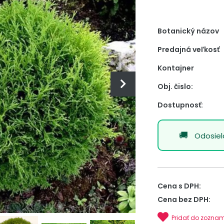
Botanický názov
Predajná veľkosť
Kontajner
Obj. čislo:
Dostupnosť:
Odosie
Cena s DPH:
Cena bez DPH:
Pridať do zozna