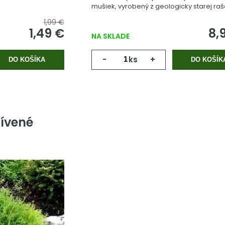
mušiek, vyrobený z geologicky starej raše
1,99 €
1,49 €
8,
NA SKLADE
-
ks
+
DO KOŠÍKA
DO KOŠÍK
ívené