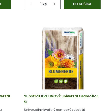
-
ks
+
A
DO KOŠÍKA
erzál
Substrát KVETINOVÝ univerzál Gramoflor
5l
ez
Univerzálny kvalitný nemecký substrát