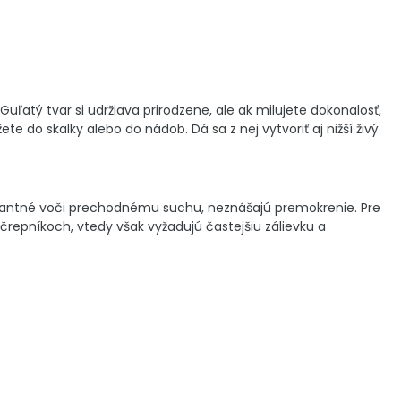
uľatý tvar si udržiava prirodzene, ale ak milujete dokonalosť,
e do skalky alebo do nádob. Dá sa z nej vytvoriť aj nižší živý
lerantné voči prechodnému suchu, neznášajú premokrenie. Pre
črepníkoch, vtedy však vyžadujú častejšiu zálievku a