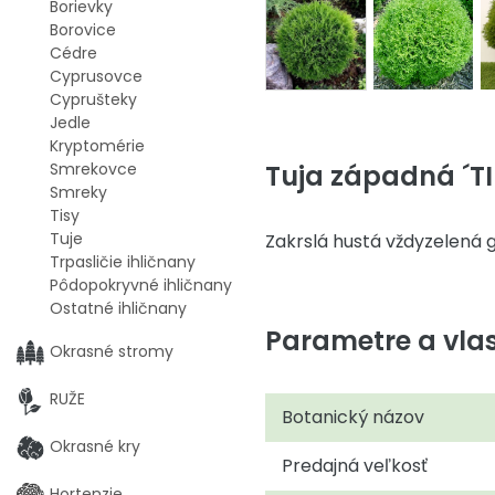
Borievky
Borovice
Cédre
Cyprusovce
Cyprušteky
Jedle
Kryptomérie
Tuja západná ´TIN
Smrekovce
Smreky
Tisy
Tuje
Zakrslá hustá vždyzelená gu
Trpasličie ihličnany
Pôdopokryvné ihličnany
Ostatné ihličnany
Parametre a vlas
Okrasné stromy
RUŽE
Botanický názov
Okrasné kry
Predajná veľkosť
Hortenzie