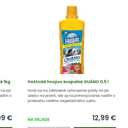
é 1kg
Hoštické hnojivo kvapalné GUÁNO 0,5 l
na jar
Hodí sa na základné vyhnojenie pôdy na jar
stlín v
alebo na jeseň, ale aj na prihnojovanie rastlín v
priebehu celého vegetačného cyklu.
99 €
12,99 €
NA SKLADE