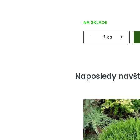
NA SKLADE
-
ks
+
Naposledy navšt