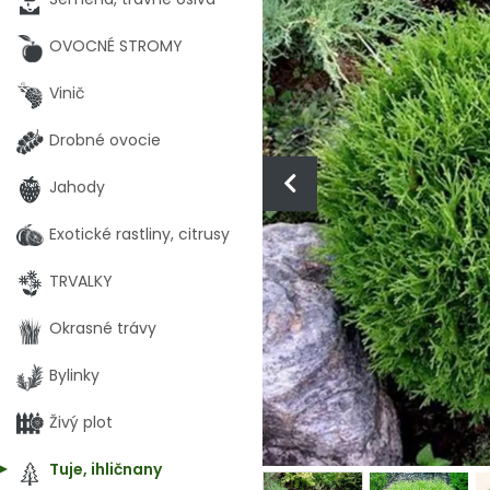
OVOCNÉ STROMY
Vinič
Drobné ovocie
Jahody
Exotické rastliny, citrusy
TRVALKY
Okrasné trávy
Bylinky
Živý plot
Tuje, ihličnany