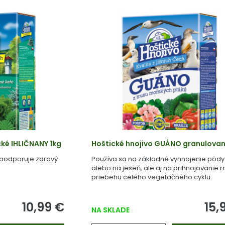
cké IHLIČNANY 1kg
Hoštické hnojivo GUÁNO granulovan
 podporuje zdravý
Používa sa na základné vyhnojenie pôdy 
alebo na jeseň, ale aj na prihnojovanie ra
priebehu celého vegetačného cyklu.
10,99 €
15,
NA SKLADE