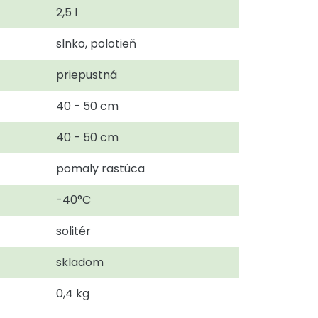
2,5 l
slnko, polotieň
priepustná
40 - 50 cm
40 - 50 cm
pomaly rastúca
-40°C
solitér
skladom
0,4 kg