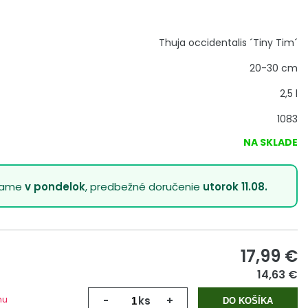
Thuja occidentalis ´Tiny Tim´
20-30 cm
2,5 l
1083
NA SKLADE
lame
v pondelok
, predbežné doručenie
utorok 11.08.
17,99
€
14,63 €
mu
-
ks
+
DO KOŠÍKA