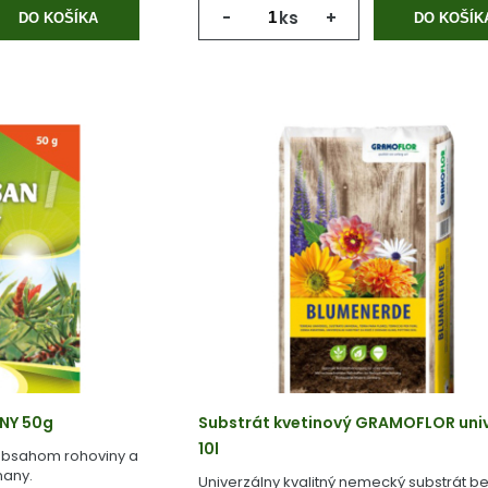
-
ks
+
DO KOŠÍKA
DO KOŠÍK
ANY 50g
Substrát kvetinový GRAMOFLOR univ
10l
 obsahom rohoviny a
nany.
Univerzálny kvalitný nemecký substrát b