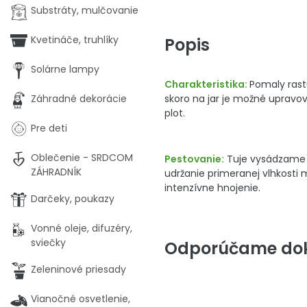
Substráty, mulčovanie
Kvetináče, truhlíky
Popis
Solárne lampy
Charakteristika:
Pomaly rastú
skoro na jar je možné upravova
Záhradné dekorácie
plot.
Pre deti
Oblečenie - SRDCOM
Pestovanie:
Tuje vysádzame d
ZÁHRADNÍK
udržanie primeranej vlhkosti 
intenzívne hnojenie.
Darčeky, poukazy
Vonné oleje, difuzéry,
sviečky
Odporúčame dok
Zeleninové priesady
Vianočné osvetlenie,