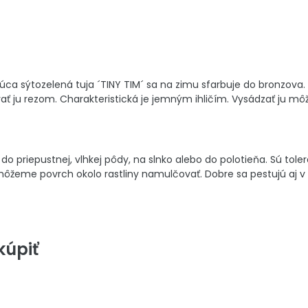
ca sýtozelená tuja ´TINY TIM´ sa na zimu sfarbuje do bronzova. G
ť ju rezom. Charakteristická je jemným ihličím. Vysádzať ju môžet
o priepustnej, vlhkej pôdy, na slnko alebo do polotieňa. Sú to
môžeme povrch okolo rastliny namulčovať. Dobre sa pestujú aj v 
úpiť