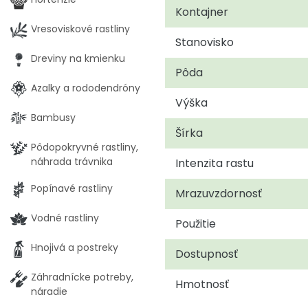
Kontajner
Vresoviskové rastliny
Stanovisko
Dreviny na kmienku
Pôda
Azalky a rododendróny
Výška
Bambusy
Šírka
Pôdopokryvné rastliny,
náhrada trávnika
Intenzita rastu
Popínavé rastliny
Mrazuvzdornosť
Vodné rastliny
Použitie
Hnojivá a postreky
Dostupnosť
Záhradnícke potreby,
Hmotnosť
náradie