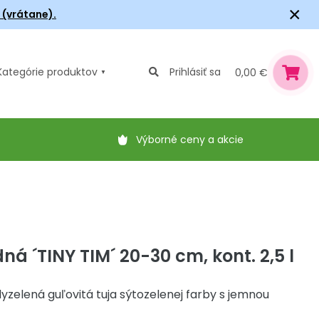
×
6 (vrátane).
Kategórie
produktov
Prihlásiť sa
0,00 €
Výborné ceny a akcie
ná ´TINY TIM´ 20-30 cm, kont. 2,5 l
dyzelená guľovitá tuja sýtozelenej farby s jemnou