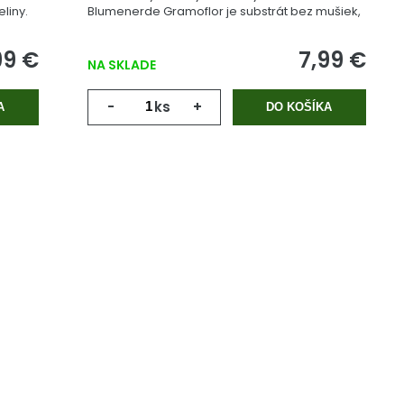
liny.
Blumenerde Gramoflor je substrát bez mušiek,
vyrobený z geologicky starej rašeliny.
99 €
7,99 €
NA SKLADE
-
ks
+
A
DO KOŠÍKA