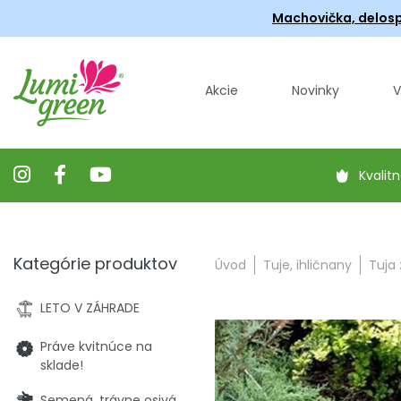
Machovička, delosp
Akcie
Novinky
V
Kvalitn
Kategórie produktov
Úvod
Tuje, ihličnany
Tuja 
LETO V ZÁHRADE
Práve kvitnúce na
sklade!
Semená, trávne osivá