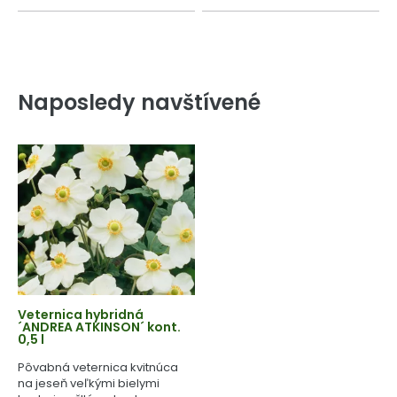
Naposledy navštívené
Veternica hybridná
´ANDREA ATKINSON´ kont.
0,5 l
Pôvabná veternica kvitnúca
na jeseň veľkými bielymi