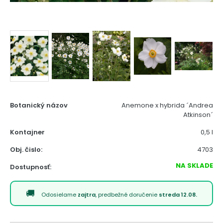
Botanický názov
Anemone x hybrida ´Andrea
Atkinson´
Kontajner
0,5 l
Obj. čislo:
4703
NA SKLADE
Dostupnosť:
Odosielame
zajtra
, predbežné doručenie
streda 12.08.