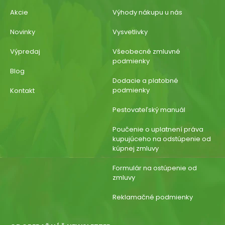
Akcie
Výhody nákupu u nás
Novinky
Vysvetlivky
Výpredaj
Všeobecné zmluvné
podmienky
Blog
Dodacie a platobné
podmienky
Kontakt
Pestovateľský manuál
Poučenie o uplatnení práva
kupujúceho na odstúpenie od
kúpnej zmluvy
Formulár na ostúpenie od
zmluvy
Reklamačné podmienky