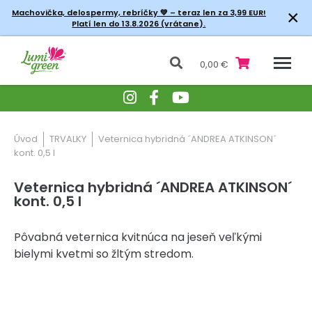
×
Machovička, delospermy, rebríčky
💚 – teraz len za 3,99 EUR!
Platí len do 13.8.2026 (vrátane).
0,00 €
Úvod
TRVALKY
Veternica hybridná ´ANDREA ATKINSON´
kont. 0,5 l
Veternica hybridná ´ANDREA ATKINSON´
kont. 0,5 l
Pôvabná veternica kvitnúca na jeseň veľkými
bielymi kvetmi so žltým stredom.