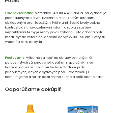
Popis
Charakteristika:
Veternica ´ANDREA ATKINSON´ sa vyznačuje
jednoduchými bielymi kvetmi so zelenkastým stredom,
obklopeným oranžovožltými tyčinkami. Svetlé kvety pekne
kontrastujú s tmavozelenými listami a robia z rastliny
neprehliadnuteľný jesenný prvok záhona. Táto odroda patrí
medzi vyššie veternice, dorastá do výšky 80 - 90 cm. Kvety sú
vhodné k rezu do kytíc.
Pestovanie:
Výborne sa hodí na obruby oslnených či
polotienistých záhonov a jej ideálnymi spoločníkmi sú
hortenzie či mrazuvzdorné fuchsie. Sadíme ju do
priepustných, vlhých a výživných pôd. Pred zimou ju
namulčujeme a na jar odstránime suché a poškodené časti.
Odporúčame dokúpiť