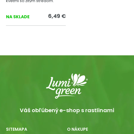
kvetmi so žltým stredom.
6,49 €
NA SKLADE
Váš obľúbený e-shop s rastlinami
SITEMAPA
O NÁKUPE