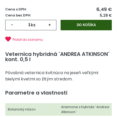
6,49
€
Cena s DPH:
Cena bez DPH:
5,28 €
-
ks
+
DO KOŠÍKA
Pridať do zoznamu
Veternica hybridná ´ANDREA ATKINSON´
kont. 0,5 l
Pôvabná veternica kvitnúca na jeseň veľkými
bielymi kvetmi so žltým stredom.
Parametre a vlastnosti
Anemone x hybrida ´Andrea
Botanický názov
Atkinson´