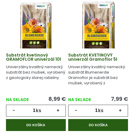
Substrát kvetinový
Substrát KVETINOVÝ
GRAMOFLOR univerzál 10l
univerzál Gramoflor 5l
Univerzálny kvalitný nemecký
Univerzálny kvalitný nemecký
substrát bez mušiek, vyrobený
substrát Blumenerde
z geologicky starej rašeliny.
Gramoflor je substrát bez
mušiek, vyrobený z
geologicky starej rašeliny.
8,99 €
7,99 €
NA SKLADE
NA SKLADE
-
ks
+
-
ks
+
DO KOŠÍKA
DO KOŠÍKA