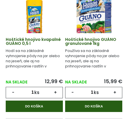
Hoštické hnojivo kvapalné
Hoštické hnojivo GUÁNO
GUÁNO 0,5 l
granulované 1kg
Hodí sa na základné
Používa sa na základné
vyhnojenie pôdy na jar alebo
vyhnojenie pôdy na jar alebo
na jeseň, ale aj na
na jeseň, ale aj na
prihnojovanie rastlín v
prihnojovanie rastlín v
priebehu celého
priebehu celého
vegetačného cyklu.
vegetačného cyklu.
12,99 €
15,99 €
NA SKLADE
NA SKLADE
-
ks
+
-
ks
+
DO KOŠÍKA
DO KOŠÍKA