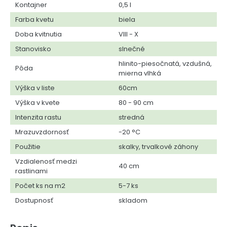
Kontajner
0,5 l
Farba kvetu
biela
Doba kvitnutia
VIII - X
Stanovisko
slnečné
hlinito-piesočnatá, vzdušná,
Pôda
mierna vlhká
Výška v liste
60cm
Výška v kvete
80 - 90 cm
Intenzita rastu
stredná
Mrazuvzdornosť
-20 °C
Použitie
skalky, trvalkové záhony
Vzdialenosť medzi
40 cm
rastlinami
Počet ks na m2
5-7 ks
Dostupnosť
skladom