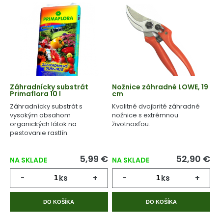
Záhradnícky substrát
Nožnice záhradné LOWE, 19
Primaflora 10 l
cm
Záhradnícky substrát s
Kvalitné dvojbrité záhradné
vysokým obsahom
nožnice s extrémnou
organických látok na
životnosťou.
pestovanie rastlín.
5,99 €
52,90 €
NA SKLADE
NA SKLADE
-
ks
+
-
ks
+
DO KOŠÍKA
DO KOŠÍKA