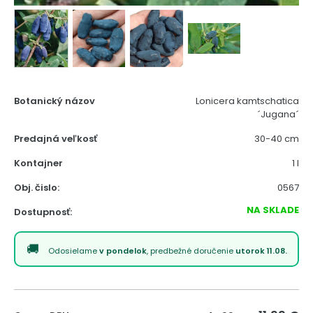
Botanický názov
Lonicera kamtschatica
´Jugana´
Predajná veľkosť
30-40 cm
Kontajner
1 l
Obj. čislo:
0567
NA SKLADE
Dostupnosť:
Odosielame
v pondelok
, predbežné doručenie
utorok 11.08.