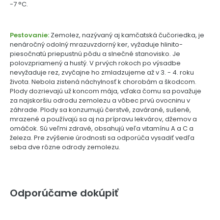
-7 °C.
Pestovanie:
Zemolez, nazývaný aj kamčatská čučoriedka, je
nenáročný odolný mrazuvzdorný ker, vyžaduje hlinito-
piesočnatú priepustnú pôdu a slnečné stanovisko. Je
polovzpriamený a hustý. V prvých rokoch po výsadbe
nevyžaduje rez, zvyčajne ho zmladzujeme až v 3. - 4. roku
života. Nebola zistená náchylnosť k chorobám a škodcom.
Plody dozrievajú už koncom mája, vďaka čomu sa považuje
za najskoršiu odrodu zemolezu a vôbec prvú ovocninu v
záhrade. Plody sa konzumujú čerstvé, zavárané, sušené,
mrazené a používajú sa aj na prípravu lekvárov, džemov a
omáčok. Sú veľmi zdravé, obsahujú veľa vitamínu A a C a
železa. Pre zvýšenie úrodnosti sa odporúča vysadiť vedľa
seba dve rôzne odrody zemolezu.
Odporúčame dokúpiť