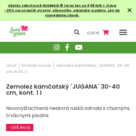
Všetky zakvitnuté RUDBEKIE
🌻 teraz len za 4,99 EUR + zľava
×
-20% na vzrastlé stromy, olivovníky, oleandre a palmy. Len do
vypredania zásob.
0,00 €
Úvod
Drobné ovocie
Zemolez kamčatský ´JUGANA´ 30-40
cm, kont. 1 l
Zemolez kamčatský ´JUGANA´ 30-40
cm, kont. 1 l
Novovyšľachtená neskorá ruská odroda s chutnými,
trvácnymi plodmi.
-20% Akcia