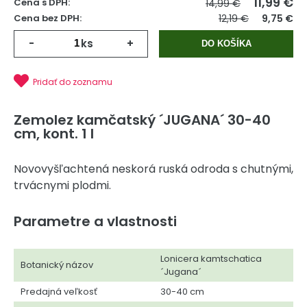
11,99
€
Cena s DPH:
14,99 €
Cena bez DPH:
12,19 €
9,75 €
-
ks
+
DO KOŠÍKA
Pridať do zoznamu
Zemolez kamčatský ´JUGANA´ 30-40
cm, kont. 1 l
Novovyšľachtená neskorá ruská odroda s chutnými,
trvácnymi plodmi.
Parametre a vlastnosti
Lonicera kamtschatica
Botanický názov
´Jugana´
Predajná veľkosť
30-40 cm