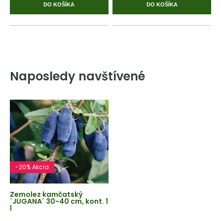
DO KOŠÍKA
DO KOŠÍKA
Naposledy navštívené
-20% Akcia
Zemolez kamčatský
´JUGANA´ 30-40 cm, kont. 1
l