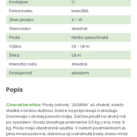
Kontajner
1 l
Farba kvetu
bieložltá
Zber plodov
V - VI
Stanovisko
slnečné
Pôda
hlinito-piesočnatá
Výška
1,5 - 1,8 m
Šírka
1,9 m
Intenzita rastu
stredná
Dostupnosť
skladom
Popis
Charakteristika:
Plody odrody ´JUGANA´ sú chutné, sviežo
sladké s tvrdou dužinou. Dobre sa prepravujú a skladujú.
Dozrievajú v druhej polovici mája. Začína plodiť na druhý rok
po vysadení. Úrodu dosahuje priemerne 3,5 kg z kra, max. 6
kg. Plody majú všestranné využitie. V našich podmienkach je
plne mrazuvzdorná, dokonca aj rozkvitnuté kvety znesú mráz