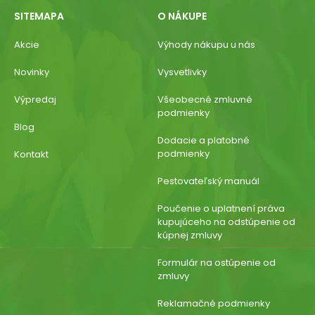
SITEMAPA
O NÁKUPE
Akcie
Výhody nákupu u nás
Novinky
Vysvetlivky
Výpredaj
Všeobecné zmluvné
podmienky
Blog
Dodacie a platobné
podmienky
Kontakt
Pestovateľský manuál
Poučenie o uplatnení práva
kupujúceho na odstúpenie od
kúpnej zmluvy
Formulár na ostúpenie od
zmluvy
Reklamačné podmienky