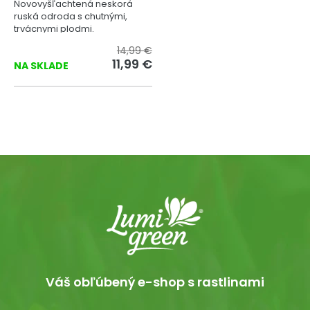
Novovyšľachtená neskorá
ruská odroda s chutnými,
trvácnymi plodmi.
14,99 €
11,99 €
NA SKLADE
Váš obľúbený e-shop s rastlinami