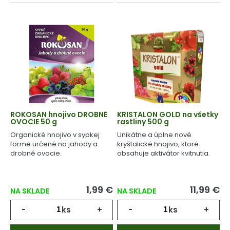
ROKOSAN hnojivo DROBNÉ
KRISTALON GOLD na všetky
OVOCIE 50 g
rastliny 500 g
Organické hnojivo v sypkej
Unikátne a úplne nové
forme určené na jahody a
kryštalické hnojivo, ktoré
drobné ovocie.
obsahuje aktivátor kvitnutia.
1,99 €
11,99 €
NA SKLADE
NA SKLADE
-
ks
+
-
ks
+