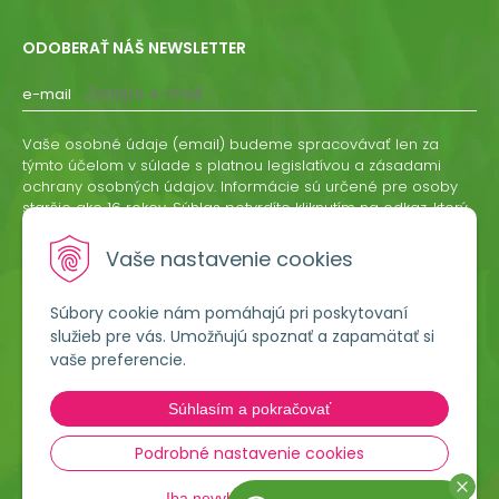
ODOBERAŤ NÁŠ NEWSLETTER
e-mail
Vaše osobné údaje (email) budeme spracovávať len za
týmto účelom v súlade s platnou legislatívou a zásadami
ochrany osobných údajov. Informácie sú určené pre osoby
staršie ako 16 rokov. Súhlas potvrdíte kliknutím na odkaz, ktorý
vám pošleme na váš email. Súhlas môžete kedykoľvek
odvolať písomne, emailom alebo kliknutím na odkaz z
Vaše nastavenie cookies
ktoréhokoľvek informačného emailu.
Súbory cookie nám pomáhajú pri poskytovaní
ODOBERAŤ
služieb pre vás. Umožňujú spoznať a zapamätať si
vaše preferencie.
Lumigreen, s.r.o.
Súhlasím a pokračovať
Hradská 535
966 54 Tekovské Nemce
Podrobné nastavenie cookies
Iba nevyhnutné cookies