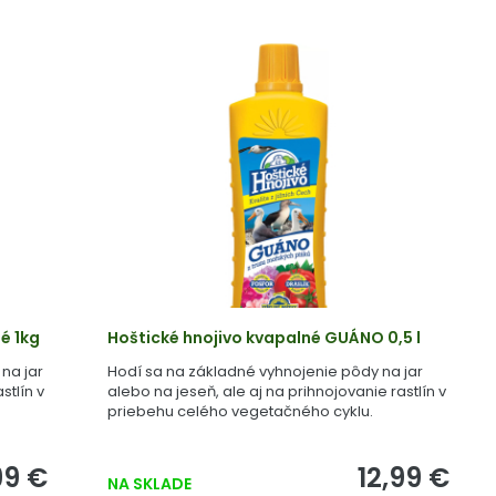
é 1kg
Hoštické hnojivo kvapalné GUÁNO 0,5 l
na jar
Hodí sa na základné vyhnojenie pôdy na jar
stlín v
alebo na jeseň, ale aj na prihnojovanie rastlín v
priebehu celého vegetačného cyklu.
99 €
12,99 €
NA SKLADE