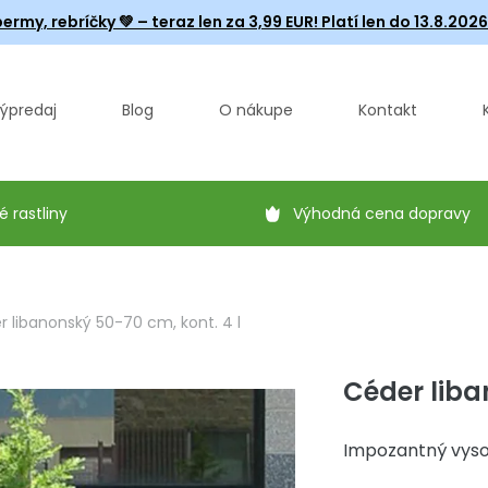
ermy, rebríčky
💚 – teraz len za 3,99 EUR! Platí len do 13.8.202
ýpredaj
Blog
O nákupe
Kontakt
é rastliny
Výhodná cena dopravy
 libanonský 50-70 cm, kont. 4 l
Céder liba
Impozantný vyso