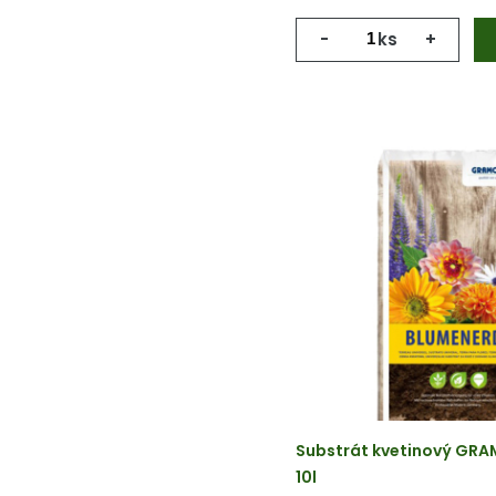
-
ks
+
Substrát kvetinový GRA
10l