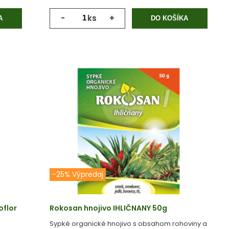
-
ks
+
A
DO KOŠÍKA
-25% Výpredaj
oflor
Rokosan hnojivo IHLIČNANY 50g
Sypké organické hnojivo s obsahom rohoviny a