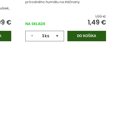
prírodného humátu na ihličnany.
ušiek,
1,99 €
99 €
1,49 €
NA SKLADE
-
ks
+
A
DO KOŠÍKA