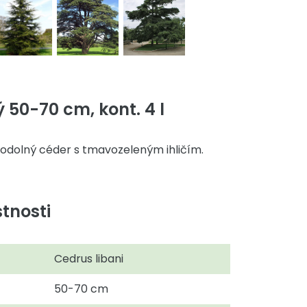
 50-70 cm, kont. 4 l
dolný céder s tmavozeleným ihličím.
tnosti
Cedrus libani
50-70 cm