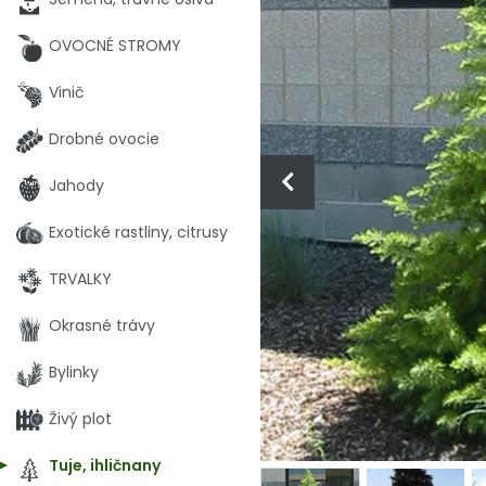
OVOCNÉ STROMY
Vinič
Drobné ovocie
Jahody
Exotické rastliny, citrusy
TRVALKY
Okrasné trávy
Bylinky
Živý plot
Tuje, ihličnany