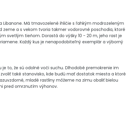
ii a Libanone. Má tmavozelené ihličie s ľahkým modrozeleným
 od zeme a s vekom tvoria takmer vodorovné poschodia, ktoré
ým svetlým tieňom. Dorastá do výšky 10 - 20 m, jeho rast je
zpriamene. Každý kus je nenapodobiteľný exemplár a výborný
je to, že sú odolné voči suchu. Dlhodobé premokrenie im
zvoliť také stanovisko, kde budú mať dostatok miesta a ktoré
razuvzdorné, mladé rastliny môžeme na zimu obaliť bielou
áni pred omrznutím výhonov.