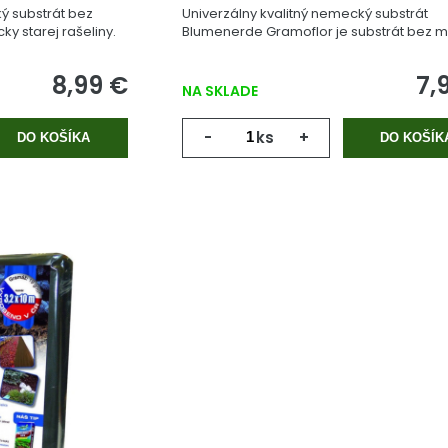
ý substrát bez
Univerzálny kvalitný nemecký substrát
y starej rašeliny.
Blumenerde Gramoflor je substrát bez m
vyrobený z geologicky starej rašeliny.
8,99 €
7,
NA SKLADE
-
ks
+
DO KOŠÍKA
DO KOŠÍK