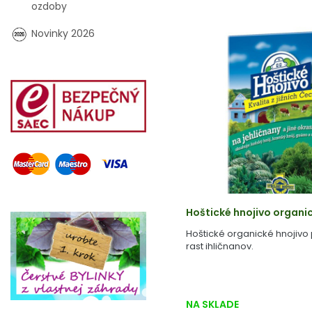
ozdoby
Novinky 2026
Hoštické hnojivo organi
Hoštické organické hnojivo
rast ihličnanov.
NA SKLADE