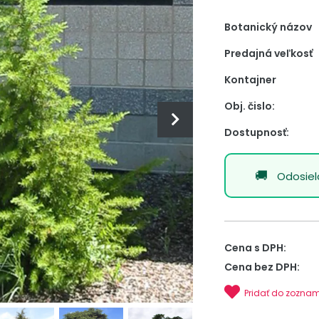
Botanický názov
Predajná veľkosť
Kontajner
Obj. čislo:
Dostupnosť:
Odosie
Cena s DPH:
Cena bez DPH:
Pridať do zozna