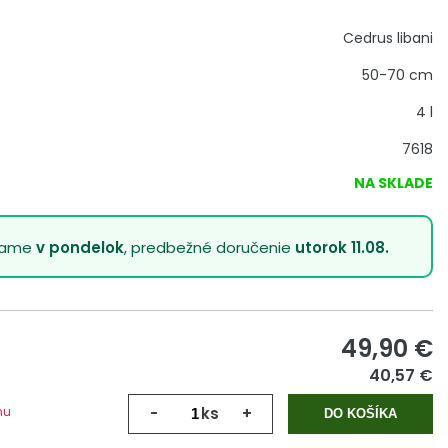
Cedrus libani
50-70 cm
4 l
7618
NA SKLADE
lame
v pondelok
, predbežné doručenie
utorok 11.08.
49,90
€
40,57 €
mu
-
ks
+
DO KOŠÍKA