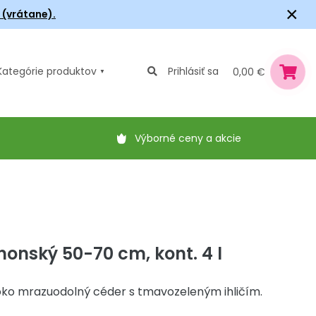
×
6 (vrátane).
Kategórie
produktov
Prihlásiť sa
0,00 €
Výborné ceny a akcie
nonský 50-70 cm, kont. 4 l
ko mrazuodolný céder s tmavozeleným ihličím.