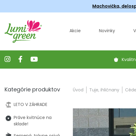
Machovička, delosp
Akcie
Novinky
V
Kvalitn
Kategórie produktov
Úvod
Tuje, ihličnany
Céder
LETO V ZÁHRADE
Práve kvitnúce na
sklade!
Semená, trávne osivá