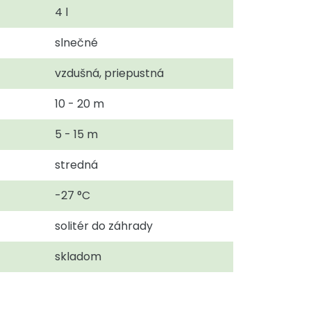
4 l
slnečné
vzdušná, priepustná
10 - 20 m
5 - 15 m
stredná
-27 °C
solitér do záhrady
skladom