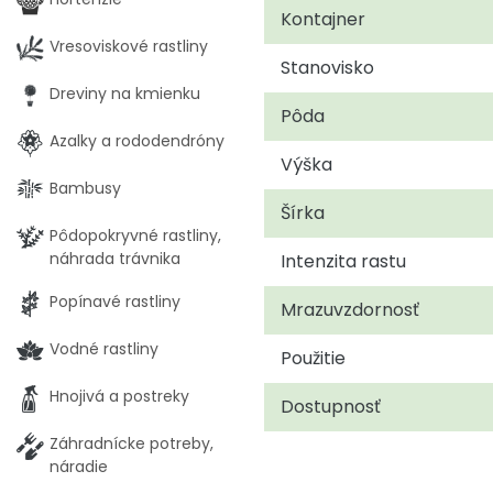
Kontajner
Vresoviskové rastliny
Stanovisko
Dreviny na kmienku
Pôda
Azalky a rododendróny
Výška
Bambusy
Šírka
Pôdopokryvné rastliny,
náhrada trávnika
Intenzita rastu
Popínavé rastliny
Mrazuvzdornosť
Vodné rastliny
Použitie
Hnojivá a postreky
Dostupnosť
Záhradnícke potreby,
náradie