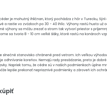
éder je mohutný ihličnan, ktorý pochádza z hôr v Turecku, Sýr
vé a rastie vo zväzkoch po 30 - 40 ihlíc. Výhony rastú husto už
é výhony sa môžu zrezať a strom tak vytvorí priestor s príjemn
ome sa tvoria 8 - 10 cm veľké šišky, ktoré rastú na konároch v
slnečné stanovisko chránené pred vetrom. Ich veľkou výhodou 
je odhnívanie koreňov. Nemajú rady presádzanie, preto je dobré 
davky. Napriek tomu, že cédre sú v našich podmienkach úplne m
môže lepšie prekonať nepriaznivé podmienky a zároveň ich ochr
úpiť