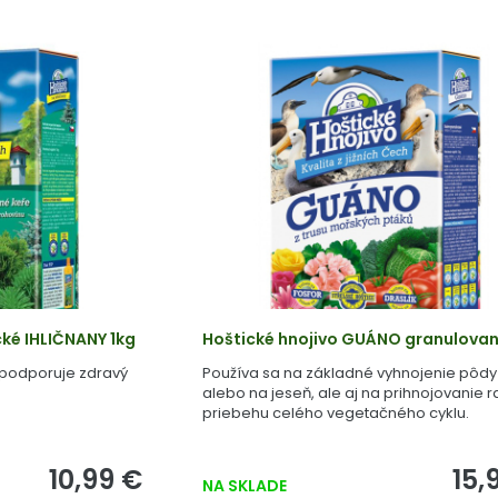
cké IHLIČNANY 1kg
Hoštické hnojivo GUÁNO granulovan
 podporuje zdravý
Používa sa na základné vyhnojenie pôdy 
alebo na jeseň, ale aj na prihnojovanie ra
priebehu celého vegetačného cyklu.
10,99 €
15,
NA SKLADE