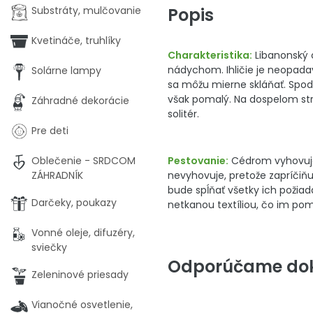
Popis
Substráty, mulčovanie
Kvetináče, truhlíky
Charakteristika:
Libanonský c
nádychom. Ihličie je neopada
Solárne lampy
sa môžu mierne skláňať. Spodn
však pomalý. Na dospelom str
Záhradné dekorácie
solitér.
Pre deti
Pestovanie:
Cédrom vyhovuje 
Oblečenie - SRDCOM
nevyhovuje, pretože zapríčiňu
ZÁHRADNÍK
bude spĺňať všetky ich požia
Darčeky, poukazy
netkanou textíliou, čo im po
Vonné oleje, difuzéry,
sviečky
Odporúčame dok
Zeleninové priesady
Vianočné osvetlenie,