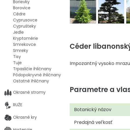
Borievky
Borovice
Cédre
Cyprusovce
Cyprušteky
Jedle
Kryptomérie
Céder libanonský
Smrekovce
Smreky
Tisy
Tuje
Impozantný vysoko mrazuo
Trpasličie ihličnany
Pôdopokryvné ihličnany
Ostatné ihličnany
Parametre a vlas
Okrasné stromy
RUŽE
Botanický názov
Okrasné kry
Predajná veľkosť
Hortenzie