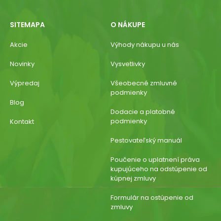
SITEMAPA
O NÁKUPE
Akcie
Výhody nákupu u nás
Novinky
Vysvetlivky
Výpredaj
Všeobecné zmluvné
podmienky
Blog
Dodacie a platobné
podmienky
Kontakt
Pestovateľský manuál
Poučenie o uplatnení práva
kupujúceho na odstúpenie od
kúpnej zmluvy
Formulár na ostúpenie od
zmluvy