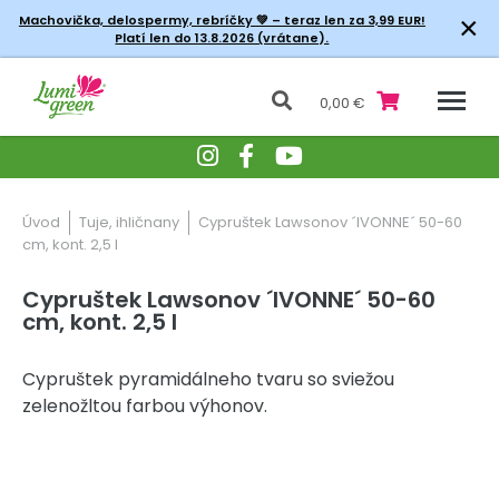
×
Machovička, delospermy, rebríčky
💚 – teraz len za 3,99 EUR!
Platí len do 13.8.2026 (vrátane).
0,00 €
Úvod
Tuje, ihličnany
Cypruštek Lawsonov ´IVONNE´ 50-60
cm, kont. 2,5 l
Cypruštek Lawsonov ´IVONNE´ 50-60
cm, kont. 2,5 l
Cypruštek pyramidálneho tvaru so sviežou
zelenožltou farbou výhonov.