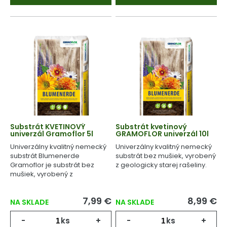
Substrát KVETINOVÝ
Substrát kvetinový
univerzál Gramoflor 5l
GRAMOFLOR univerzál 10l
Univerzálny kvalitný nemecký
Univerzálny kvalitný nemecký
substrát Blumenerde
substrát bez mušiek, vyrobený
Gramoflor je substrát bez
z geologicky starej rašeliny.
mušiek, vyrobený z
geologicky starej rašeliny.
7,99 €
8,99 €
NA SKLADE
NA SKLADE
-
ks
+
-
ks
+