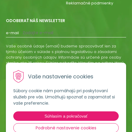
Reklamačné podmienky
ODOBERAŤ NÁŠ NEWSLETTER
e-mail
Vaše osobné údaje (email) budeme spracovávať len za
týmto účelom v súlade s platnou legislatívou a zásadami
ochrany osobných údajov. Informácie sú určené pre osoby
staršie ako 16 rokov. Súhlas potvrdíte kliknutím na odkaz, ktorý
vám pošleme na váš email. Súhlas môžete kedykoľvek
odvolať písomne, emailom alebo kliknutím na odkaz z
Vaše nastavenie cookies
ktoréhokoľvek informačného emailu.
Súbory cookie nám pomáhajú pri poskytovaní
ODOBERAŤ
služieb pre vás. Umožňujú spoznať a zapamätať si
vaše preferencie.
Lumigreen, s.r.o.
Súhlasím a pokračovať
Hradská 535
966 54 Tekovské Nemce
Podrobné nastavenie cookies