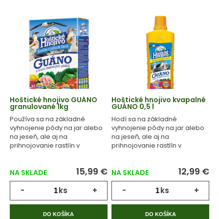
Hoštické hnojivo GUÁNO
Hoštické hnojivo kvapalné
granulované 1kg
GUÁNO 0,5 l
Používa sa na základné
Hodí sa na základné
vyhnojenie pôdy na jar alebo
vyhnojenie pôdy na jar alebo
na jeseň, ale aj na
na jeseň, ale aj na
prihnojovanie rastlín v
prihnojovanie rastlín v
priebehu celého
priebehu celého
vegetačného cyklu.
vegetačného cyklu.
15,99 €
12,99 €
NA SKLADE
NA SKLADE
-
ks
+
-
ks
+
DO KOŠÍKA
DO KOŠÍKA