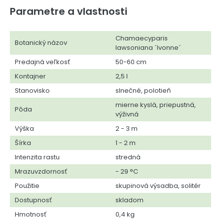
Parametre a vlastnosti
Chamaecyparis
Botanický názov
lawsoniana ´Ivonne´
Predajná veľkosť
50-60 cm
Kontajner
2,5 l
Stanovisko
slnečné, polotieň
mierne kyslá, priepustná,
Pôda
výživná
Výška
2 - 3 m
Šírka
1 - 2 m
Intenzita rastu
stredná
Mrazuvzdornosť
- 29 °C
Použitie
skupinová výsadba, solitér
Dostupnosť
skladom
Hmotnosť
0,4 kg