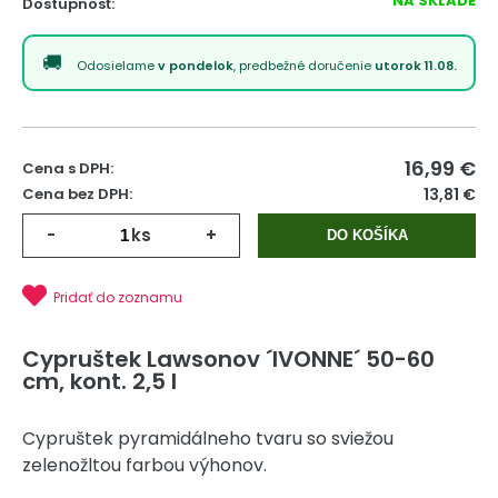
NA SKLADE
Dostupnosť:
Odosielame
v pondelok
, predbežné doručenie
utorok 11.08.
16,99
€
Cena s DPH:
Cena bez DPH:
13,81 €
-
ks
+
DO KOŠÍKA
Pridať do zoznamu
Cypruštek Lawsonov ´IVONNE´ 50-60
cm, kont. 2,5 l
Cypruštek pyramidálneho tvaru so sviežou
zelenožltou farbou výhonov.