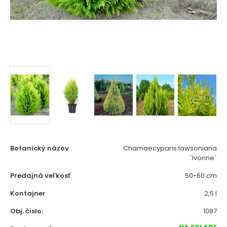
Botanický názov
Chamaecyparis lawsoniana
´Ivonne´
Predajná veľkosť
50-60 cm
Kontajner
2,5 l
Obj. čislo:
1087