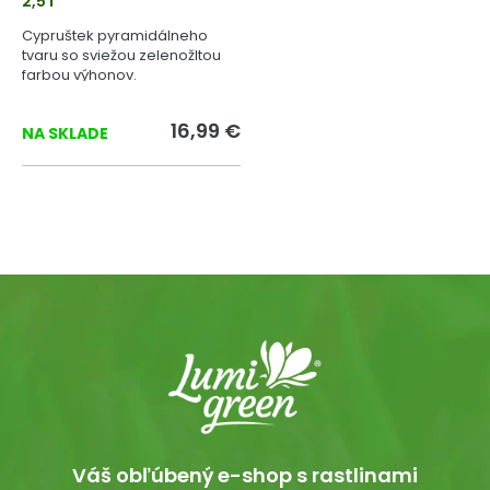
2,5 l
Cypruštek pyramidálneho
tvaru so sviežou zelenožltou
farbou výhonov.
16,99 €
NA SKLADE
Váš obľúbený e-shop s rastlinami