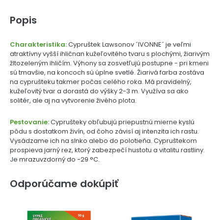
Popis
Charakteristika:
Cypruštek Lawsonov ´IVONNE´ je veľmi
atraktívny vyšší ihličnan kužeľovitého tvaru s plochými, žiarivým
žltozeleným ihličím. Výhony sa zosvetľujú postupne - pri kmeni
sú tmavšie, na koncoch sú úplne svetlé. Žiarivá farba zostáva
na cyprušteku takmer počas celého roka. Má pravidelný,
kužeľovitý tvar a dorastá do výšky 2-3 m. Využíva sa ako
solitér, ale aj na vytvorenie živého plota.
Pestovanie:
Cyprušteky obľubujú priepustnú mierne kyslú
pôdu s dostatkom živín, od čoho závisí aj intenzita ich rastu.
Vysádzame ich na slnko alebo do polotieňa. Cypruštekom
prospieva jarný rez, ktorý zabezpečí hustotu a vitalitu rastliny.
Je mrazuvzdorný do -29 °C.
Odporúčame dokúpiť