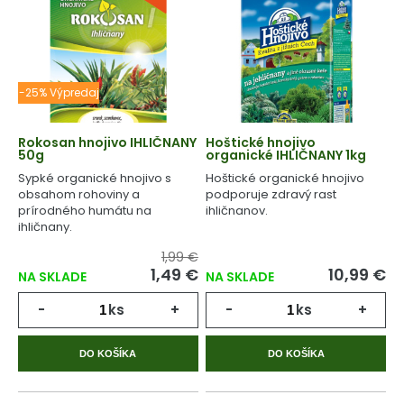
-25% Výpredaj
Rokosan hnojivo IHLIČNANY
Hoštické hnojivo
50g
organické IHLIČNANY 1kg
Sypké organické hnojivo s
Hoštické organické hnojivo
obsahom rohoviny a
podporuje zdravý rast
prírodného humátu na
ihličnanov.
ihličnany.
1,99 €
1,49 €
10,99 €
NA SKLADE
NA SKLADE
-
ks
+
-
ks
+
DO KOŠÍKA
DO KOŠÍKA