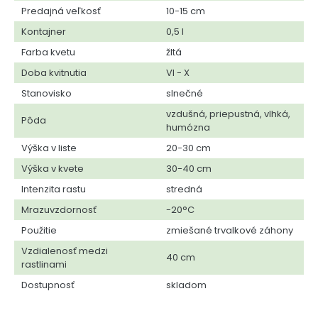
Predajná veľkosť
10-15 cm
Kontajner
0,5 l
Farba kvetu
žltá
Doba kvitnutia
VI - X
Stanovisko
slnečné
vzdušná, priepustná, vlhká,
Pôda
humózna
Výška v liste
20-30 cm
Výška v kvete
30-40 cm
Intenzita rastu
stredná
Mrazuvzdornosť
-20°C
Použitie
zmiešané trvalkové záhony
Vzdialenosť medzi
40 cm
rastlinami
Dostupnosť
skladom