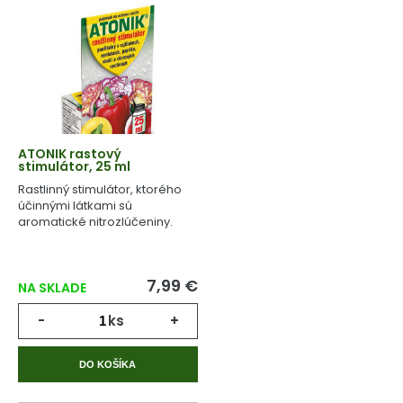
ATONIK rastový
stimulátor, 25 ml
Rastlinný stimulátor, ktorého
účinnými látkami sú
aromatické nitrozlúčeniny.
7,99 €
NA SKLADE
-
ks
+
DO KOŠÍKA