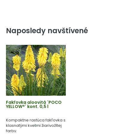
Naposledy navštívené
Fakľovka aloovitá ´POCO
YELLOW®´ kont. 0,5 l
Kompaktne rastúca fakľovka s
klasnatými kvetmi žiarivožltej
farby.