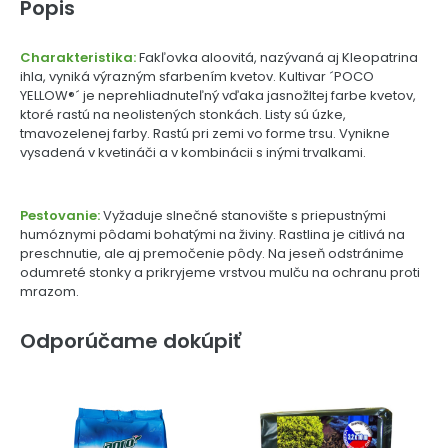
Popis
Charakteristika:
Fakľovka aloovitá, nazývaná aj Kleopatrina
ihla, vyniká výrazným sfarbením kvetov. Kultivar ´POCO
YELLOW®´ je neprehliadnuteľný vďaka jasnožltej farbe kvetov,
ktoré rastú na neolistených stonkách. Listy sú úzke,
tmavozelenej farby. Rastú pri zemi vo forme trsu. Vynikne
vysadená v kvetináči a v kombinácii s inými trvalkami.
Pestovanie:
Vyžaduje slnečné stanovište s priepustnými
humóznymi pôdami bohatými na živiny. Rastlina je citlivá na
preschnutie, ale aj premočenie pôdy. Na jeseň odstránime
odumreté stonky a prikryjeme vrstvou mulču na ochranu proti
mrazom.
Odporúčame dokúpiť