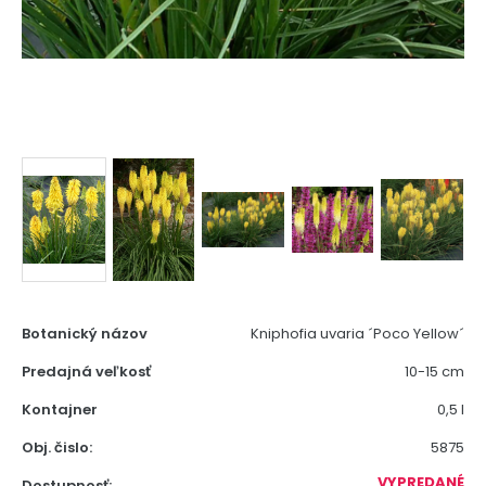
Botanický názov
Kniphofia uvaria ´Poco Yellow´
Predajná veľkosť
10-15 cm
Kontajner
0,5 l
Obj. čislo:
5875
VYPREDANÉ
Dostupnosť: