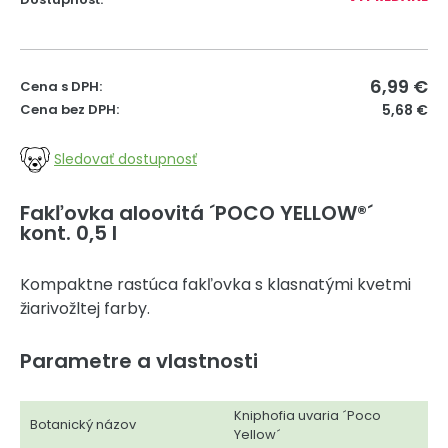
6,99
€
Cena s DPH:
Cena bez DPH:
5,68 €
Sledovať dostupnosť
Fakľovka aloovitá ´POCO YELLOW®´
kont. 0,5 l
Kompaktne rastúca fakľovka s klasnatými kvetmi
žiarivožltej farby.
Parametre a vlastnosti
Kniphofia uvaria ´Poco
Botanický názov
Yellow´