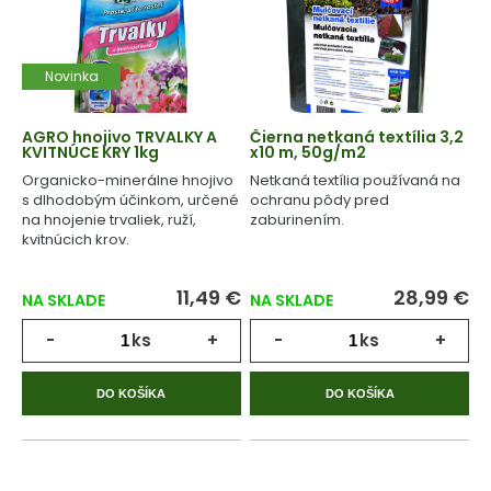
Novinka
AGRO hnojivo TRVALKY A
Čierna netkaná textília 3,2
KVITNÚCE KRY 1kg
x10 m, 50g/m2
Organicko-minerálne hnojivo
Netkaná textília používaná na
s dlhodobým účinkom, určené
ochranu pôdy pred
na hnojenie trvaliek, ruží,
zaburinením.
kvitnúcich krov.
11,49 €
28,99 €
NA SKLADE
NA SKLADE
-
ks
+
-
ks
+
DO KOŠÍKA
DO KOŠÍKA