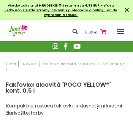
Všetky zakvitnuté RUDBEKIE
🌻 teraz len za 4,99 EUR + zľava
×
-20% na vzrastlé stromy, olivovníky, oleandre a palmy. Len do
vypredania zásob.
0,00 €
Úvod
TRVALKY
Fakľovka aloovitá ´POCO YELLOW®´ kont. 0,5
l
Fakľovka aloovitá ´POCO YELLOW®´
kont. 0,5 l
Kompaktne rastúca fakľovka s klasnatými kvetmi
žiarivožltej farby.