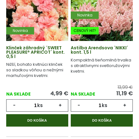
Novinka
-20% Zľava
Novinka
CENOVÝ HIT!
Klinček záhradný ´SWEET
Astilba Arendsova ´NIKKI´
PLEASURE® APRICOT´ kont.
kont. 1,5 l
0,5 l
Kompaktná tieňomilná trvalka
Nižší, bohato kvitnúci klinček
s atraktívnymi svetloružovými
so sladkou vôňou a nežnými
kvetmi.
marhuľovými kvetmi.
13,99 €
4,99
€
11,19
€
NA SKLADE
NA SKLADE
-
ks
+
-
ks
+
DO KOŠÍKA
DO KOŠÍKA