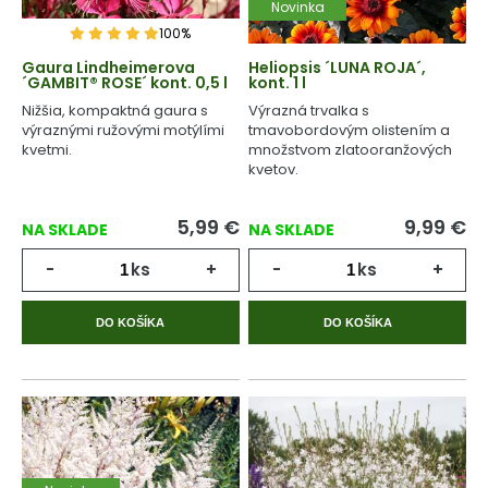
Novinka
100%
Gaura Lindheimerova
Heliopsis ´LUNA ROJA´,
´GAMBIT® ROSE´ kont. 0,5 l
kont. 1 l
Nižšia, kompaktná gaura s
Výrazná trvalka s
výraznými ružovými motýlími
tmavobordovým olistením a
kvetmi.
množstvom zlatooranžových
kvetov.
5,99
€
9,99
€
NA SKLADE
NA SKLADE
-
ks
+
-
ks
+
DO KOŠÍKA
DO KOŠÍKA