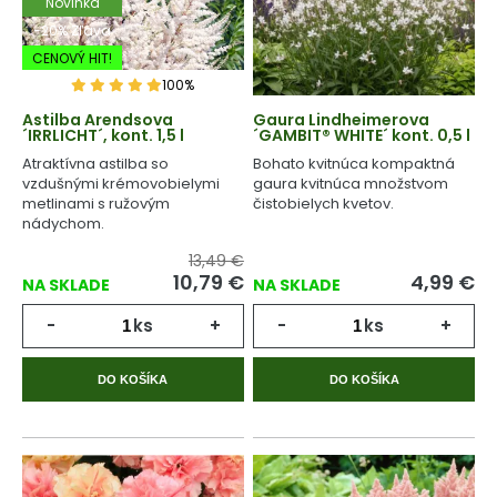
Novinka
-20% Zľava
CENOVÝ HIT!
100%
Astilba Arendsova
Gaura Lindheimerova
´IRRLICHT´, kont. 1,5 l
´GAMBIT® WHITE´ kont. 0,5 l
Atraktívna astilba so
Bohato kvitnúca kompaktná
vzdušnými krémovobielymi
gaura kvitnúca množstvom
metlinami s ružovým
čistobielych kvetov.
nádychom.
13,49 €
10,79
€
4,99
€
NA SKLADE
NA SKLADE
-
ks
+
-
ks
+
DO KOŠÍKA
DO KOŠÍKA