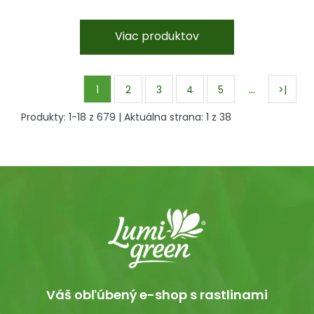
Viac produktov
…
1
2
3
4
5
>|
Produkty:
1
-
18
z
679
| Aktuálna strana:
1
z
38
Váš obľúbený e-shop s rastlinami