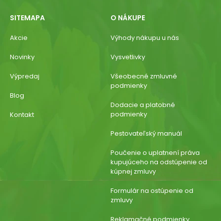
SITEMAPA
O NÁKUPE
Akcie
Výhody nákupu u nás
Novinky
Vysvetlivky
Výpredaj
Všeobecné zmluvné
podmienky
Blog
Dodacie a platobné
podmienky
Kontakt
Pestovateľský manuál
Poučenie o uplatnení práva
kupujúceho na odstúpenie od
kúpnej zmluvy
Formulár na ostúpenie od
zmluvy
Reklamačné podmienky