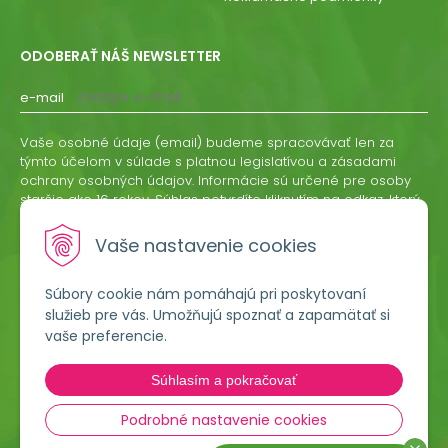
ODOBERAŤ NÁŠ NEWSLETTER
e-mail
Vaše osobné údaje (email) budeme spracovávať len za
týmto účelom v súlade s platnou legislatívou a zásadami
ochrany osobných údajov. Informácie sú určené pre osoby
staršie ako 16 rokov. Súhlas potvrdíte kliknutím na odkaz, ktorý
vám pošleme na váš email. Súhlas môžete kedykoľvek
odvolať písomne, emailom alebo kliknutím na odkaz z
Vaše nastavenie cookies
ktoréhokoľvek informačného emailu.
Súbory cookie nám pomáhajú pri poskytovaní
ODOBERAŤ
služieb pre vás. Umožňujú spoznať a zapamätať si
vaše preferencie.
Lumigreen, s.r.o.
Súhlasím a pokračovať
Hradská 535
966 54 Tekovské Nemce
Podrobné nastavenie cookies