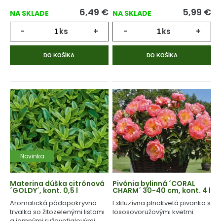
6,49
€
5,99
€
NA SKLADE
NA SKLADE
-
ks
+
-
ks
+
DO KOŠÍKA
DO KOŠÍKA
Novinka
Materina dúška citrónová
Pivónia bylinná ´CORAL
´GOLDY´, kont. 0,5 l
CHARM´ 30-40 cm, kont. 4 l
Aromatická pôdopokryvná
Exkluzívna plnokvetá pivonka s
trvalka so žltozelenými listami
lososovoružovými kvetmi.
a jemnými ružovofialovými