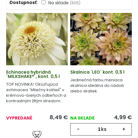
Dostupnosť
Na sklade
(605)
Echinacea hybridná
Skalnica ´LEO´ kont. 0,5 l
´MILKSHAKE®´, kont. 0,5 l
Jedinečná farbu meniaca
TOP NOVINKA! Okúzľujúca
skalnica ideálna do nádob
echinacea ´Mliečny kokteil" v
alebo skaliek.
krémovo-bielych odtieňoch a
kontrastným žltým stredom.
8,49
€
4,99
€
VYPREDANÉ
NA SKLADE
-
ks
+