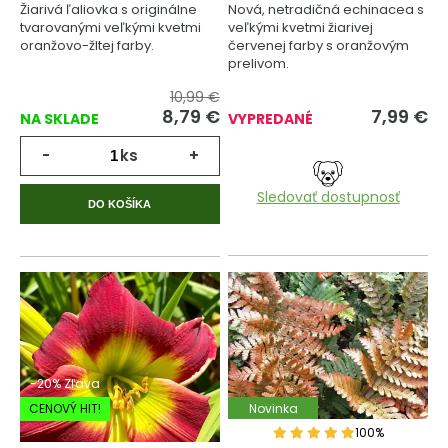
Žiarivá ľaliovka s originálne
Nová, netradičná echinacea s
tvarovanými veľkými kvetmi
veľkými kvetmi žiarivej
oranžovo-žltej farby.
červenej farby s oranžovým
prelivom.
10,99 €
8,79
€
7,99
€
NA SKLADE
VYPREDANÉ
-
ks
+
Sledovať dostupnosť
DO KOŠÍKA
-20% Zľava
CENOVÝ HIT!
Novinka
100%