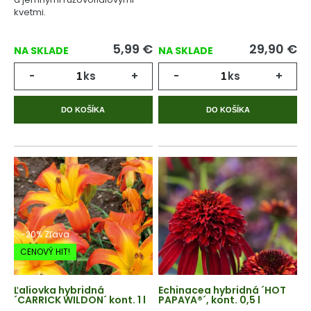
kvetmi.
5,99
€
29,90
€
NA SKLADE
NA SKLADE
-
ks
+
-
ks
+
DO KOŠÍKA
DO KOŠÍKA
-20% Zľava
CENOVÝ HIT!
Ľaliovka hybridná
Echinacea hybridná ´HOT
´CARRICK WILDON´ kont. 1 l
PAPAYA®´, kont. 0,5 l