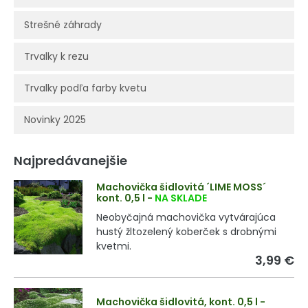
Strešné záhrady
Trvalky k rezu
Trvalky podľa farby kvetu
Novinky 2025
Najpredávanejšie
Machovička šidlovitá ´LIME MOSS´
kont. 0,5 l
-
NA SKLADE
Neobyčajná machovička vytvárajúca
hustý žltozelený koberček s drobnými
kvetmi.
3,99 €
Machovička šidlovitá, kont. 0,5 l
-