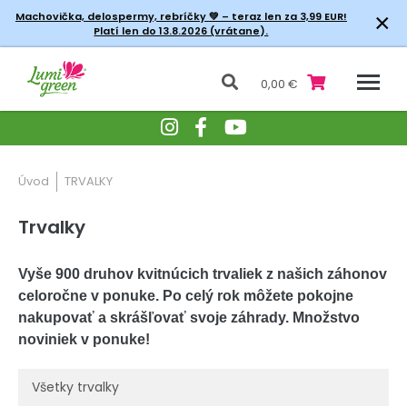
×
Machovička, delospermy, rebríčky
💚 – teraz len za 3,99 EUR!
Platí len do 13.8.2026 (vrátane).
0,00 €
Úvod
TRVALKY
Trvalky
Vyše 900 druhov kvitnúcich trvaliek z našich záhonov
celoročne v ponuke. Po celý rok môžete pokojne
nakupovať a skrášľovať svoje záhrady. Množstvo
noviniek v ponuke!
Všetky trvalky