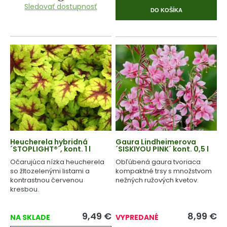
Sledovať dostupnosť
DO KOŠÍKA
Heucherela hybridná
Gaura Lindheimerova
´STOPLIGHT®´, kont. 1 l
´SISKIYOU PINK´ kont. 0,5 l
Očarujúca nízka heucherela
Obľúbená gaura tvoriaca
so žltozelenými listami a
kompaktné trsy s množstvom
kontrastnou červenou
nežných ružových kvetov.
kresbou.
9,49
€
8,99
€
NA SKLADE
VYPREDANÉ