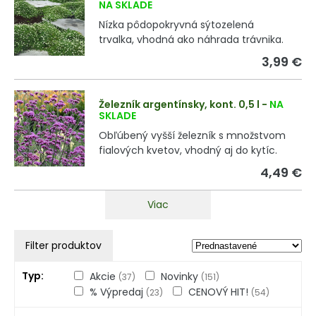
NA SKLADE
Nízka pôdopokryvná sýtozelená
trvalka, vhodná ako náhrada trávnika.
3,99 €
Železník argentínsky, kont. 0,5 l
-
NA
SKLADE
Obľúbený vyšší železník s množstvom
fialových kvetov, vhodný aj do kytíc.
4,49 €
Viac
Filter produktov
Typ
Akcie
Novinky
(37)
(151)
% Výpredaj
CENOVÝ HIT!
(23)
(54)