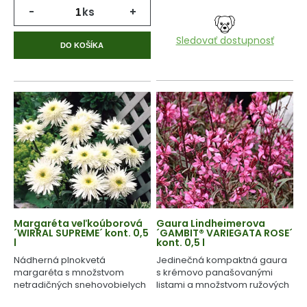
-
ks
+
Sledovať dostupnosť
DO KOŠÍKA
Margaréta veľkoúborová
Gaura Lindheimerova
´WIRRAL SUPREME´ kont. 0,5
´GAMBIT® VARIEGATA ROSE´
l
kont. 0,5 l
Nádherná plnokvetá
Jedinečná kompaktná gaura
margaréta s množstvom
s krémovo panašovanými
netradičných snehovobielych
listami a množstvom ružových
kvetov.
kvetov.