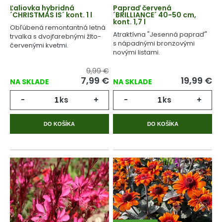
Ľaliovka hybridná
Papraď červená
´CHRISTMAS IS´ kont. 1 l
´BRILLIANCE´ 40-50 cm,
kont. 1,7 l
Obľúbená remontantná letná
Atraktívna "Jesenná papraď"
trvalka s dvojfarebnými žlto-
s nápadnými bronzovými
červenými kvetmi.
novými listami.
9,99 €
7,99
€
19,99
€
NA SKLADE
NA SKLADE
-
ks
+
-
ks
+
DO KOŠÍKA
DO KOŠÍKA