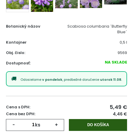
Botanický názov
Scabiosa columbaria ´Butterfly
Blue´
Kontajner
0,5 l
Obj. čislo:
9569
NA SKLADE
Dostupnosť:
Odosielame
v pondelok
, predbežné doručenie
utorok 11.08.
5,49
€
Cena s DPH:
Cena bez DPH:
4,46 €
-
ks
+
DO KOŠÍKA