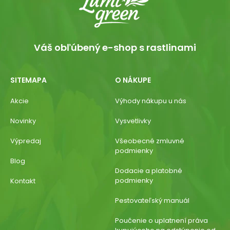
Váš obľúbený e-shop s rastlinami
SITEMAPA
O NÁKUPE
Akcie
Výhody nákupu u nás
Novinky
Vysvetlivky
Výpredaj
Všeobecné zmluvné
podmienky
Blog
Dodacie a platobné
podmienky
Kontakt
Pestovateľský manuál
Poučenie o uplatnení práva