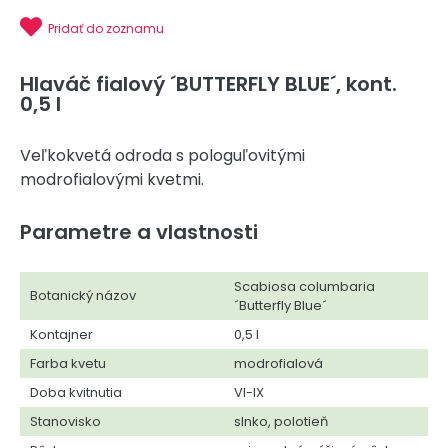
Pridať do zoznamu
Hlaváč fialový ´BUTTERFLY BLUE´, kont.
0,5 l
Veľkokvetá odroda s pologuľovitými
modrofialovými kvetmi.
Parametre a vlastnosti
Scabiosa columbaria
Botanický názov
´Butterfly Blue´
Kontajner
0,5 l
Farba kvetu
modrofialová
Doba kvitnutia
VI-IX
Stanovisko
slnko, polotieň