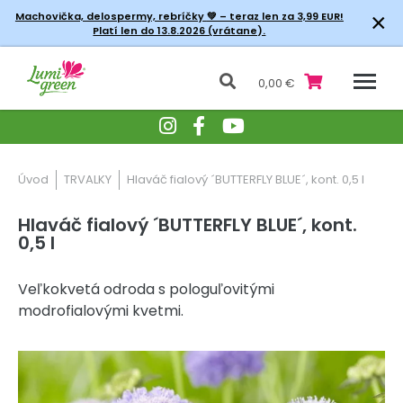
×
Machovička, delospermy, rebríčky
💚 – teraz len za 3,99 EUR!
Platí len do 13.8.2026 (vrátane).
0,00 €
Úvod
TRVALKY
Hlaváč fialový ´BUTTERFLY BLUE´, kont. 0,5 l
Hlaváč fialový ´BUTTERFLY BLUE´, kont.
0,5 l
Veľkokvetá odroda s pologuľovitými
modrofialovými kvetmi.