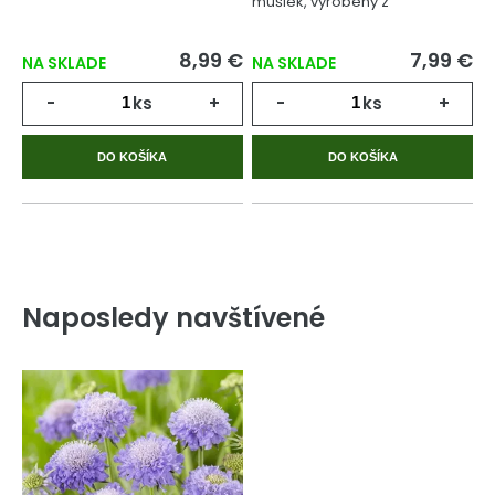
mušiek, vyrobený z
geologicky starej rašeliny.
8,99 €
7,99 €
NA SKLADE
NA SKLADE
-
ks
+
-
ks
+
DO KOŠÍKA
DO KOŠÍKA
Naposledy navštívené