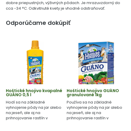
dobre priepustných, výživných pôdach. Je mrazuvzdorný do
cca -34 °C. Odkvitnuté kvety je vhodné odstraňovať.
Odporúčame dokúpiť
Hoštické hnojivo kvapalné
Hoštické hnojivo GUÁNO
GUÁNO 0,5 l
granulované 1kg
Hodí sa na základné
Používa sa na základné
vyhnojenie pôdy na jar alebo
vyhnojenie pôdy na jar alebo
na jeseň, ale aj na
na jeseň, ale aj na
prihnojovanie rastlín v
prihnojovanie rastlín v
priebehu celého
priebehu celého
vegetačného cyklu.
vegetačného cyklu.