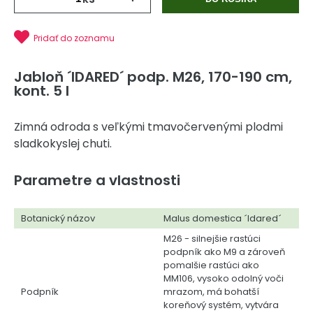
Pridať do zoznamu
Jabloň ´IDARED´ podp. M26, 170-190 cm,
kont. 5 l
Zimná odroda s veľkými tmavočervenými plodmi
sladkokyslej chuti.
Parametre a vlastnosti
Botanický názov
Malus domestica ´Idared´
M26 - silnejšie rastúci
podpník ako M9 a zároveň
pomalšie rastúci ako
MM106, vysoko odolný voči
Podpník
mrazom, má bohatší
koreňový systém, vytvára