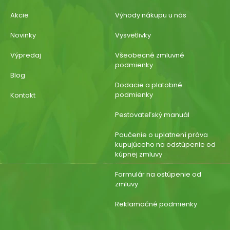
Akcie
Výhody nákupu u nás
Novinky
Vysvetlivky
Výpredaj
Všeobecné zmluvné
podmienky
Blog
Dodacie a platobné
podmienky
Kontakt
Pestovateľský manuál
Poučenie o uplatnení práva
kupujúceho na odstúpenie od
kúpnej zmluvy
Formulár na ostúpenie od
zmluvy
Reklamačné podmienky