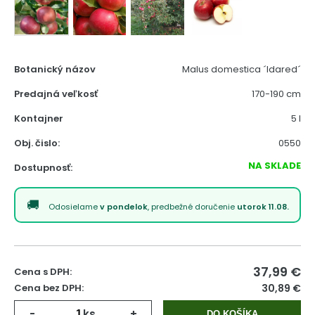
Botanický názov
Malus domestica ´Idared´
Predajná veľkosť
170-190 cm
Kontajner
5 l
Obj. čislo:
0550
NA SKLADE
Dostupnosť:
Odosielame
v pondelok
, predbežné doručenie
utorok 11.08.
37,99
€
Cena s DPH:
Cena bez DPH:
30,89 €
-
ks
+
DO KOŠÍKA