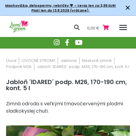
×
Machovička, delospermy, rebríčky
💚 – teraz len za 3,99 EUR!
Platí len do 13.8.2026 (vrátane).
0,00 €
Úvod
OVOCNÉ STROMY
Jablone
Neskoré zimné
Podpník M26
Jabloň ´IDARED´ podp. M26, 170-190 cm, kont. 5 l
Jabloň ´IDARED´ podp. M26, 170-190 cm,
kont. 5 l
Zimná odroda s veľkými tmavočervenými plodmi
sladkokyslej chuti.