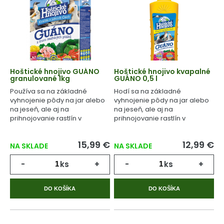
Hoštické hnojivo GUÁNO
Hoštické hnojivo kvapalné
granulované 1kg
GUÁNO 0,5 l
Používa sa na základné
Hodí sa na základné
vyhnojenie pôdy na jar alebo
vyhnojenie pôdy na jar alebo
na jeseň, ale aj na
na jeseň, ale aj na
prihnojovanie rastlín v
prihnojovanie rastlín v
priebehu celého
priebehu celého
vegetačného cyklu.
vegetačného cyklu.
15,99 €
12,99 €
NA SKLADE
NA SKLADE
-
ks
+
-
ks
+
DO KOŠÍKA
DO KOŠÍKA