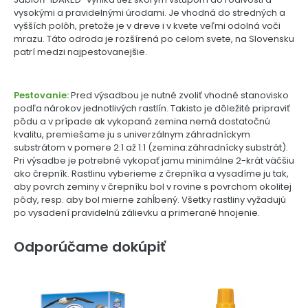
vysokými a pravidelnými úrodami. Je vhodná do stredných a
vyšších polôh, pretože je v dreve i v kvete veľmi odolná voči
mrazu. Táto odroda je rozšírená po celom svete, na Slovensku
patrí medzi najpestovanejšie.
Pestovanie:
Pred výsadbou je nutné zvoliť vhodné stanovisko
podľa nárokov jednotlivých rastlín. Takisto je dôležité pripraviť
pôdu a v prípade ak vykopaná zemina nemá dostatočnú
kvalitu, premiešame ju s univerzálnym záhradníckym
substrátom v pomere 2:1 až 1:1 (zemina:záhradnícky substrát).
Pri výsadbe je potrebné vykopať jamu minimálne 2-krát väčšiu
ako črepník. Rastlinu vyberieme z črepníka a vysadíme ju tak,
aby povrch zeminy v črepníku bol v rovine s povrchom okolitej
pôdy, resp. aby bol mierne zahĺbený. Všetky rastliny vyžadujú
po vysadení pravidelnú zálievku a primerané hnojenie.
Odporúčame dokúpiť