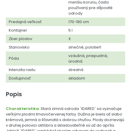
menšiu korunu, často
používaný pre stĺpovité
odrody
Predajná veľkosť
170-190 cm
Kontajner
5 l
Zber plodov
X
Stanovisko
slnečné, polotieň
vzdušná, priepustná,
Pôda
úrodná
Intenzita rastu
stredná
Dostupnosť
skladom
Popis
Charakteristika:
Stará zimná odroda ´IDARED´ sa vyznačuje
veľkými plodmi tmavočervenej farby. Dužina je biela až slabo
krémová, jemná a šťavnatá s dobrou chuťou. Plody dozrievajú
v druhej polovici októbra a skladovateľné sú až do apríla.
Jabloň ´IDARED´ vyniká tiež skorým vstupom do rodivosti a