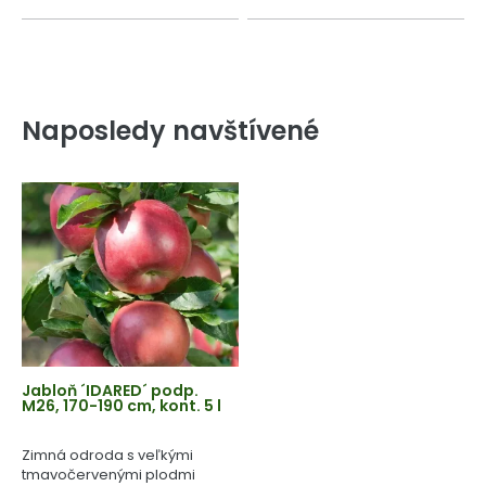
Naposledy navštívené
Jabloň ´IDARED´ podp.
M26, 170-190 cm, kont. 5 l
Zimná odroda s veľkými
tmavočervenými plodmi