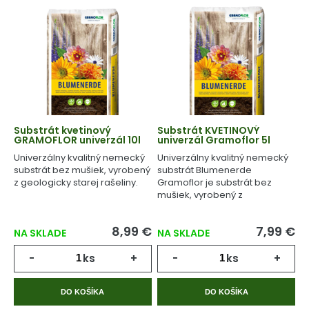
Substrát kvetinový
Substrát KVETINOVÝ
GRAMOFLOR univerzál 10l
univerzál Gramoflor 5l
Univerzálny kvalitný nemecký
Univerzálny kvalitný nemecký
substrát bez mušiek, vyrobený
substrát Blumenerde
z geologicky starej rašeliny.
Gramoflor je substrát bez
mušiek, vyrobený z
geologicky starej rašeliny.
8,99 €
7,99 €
NA SKLADE
NA SKLADE
-
ks
+
-
ks
+
DO KOŠÍKA
DO KOŠÍKA