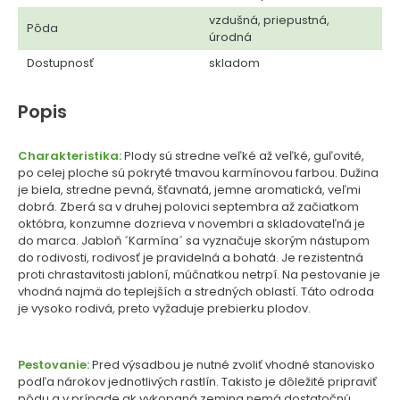
vzdušná, priepustná,
Pôda
úrodná
Dostupnosť
skladom
Popis
Charakteristika:
Plody sú stredne veľké až veľké, guľovité,
po celej ploche sú pokryté tmavou karmínovou farbou. Dužina
je biela, stredne pevná, šťavnatá, jemne aromatická, veľmi
dobrá. Zberá sa v druhej polovici septembra až začiatkom
októbra, konzumne dozrieva v novembri a skladovateľná je
do marca. Jabloň ´Karmína´ sa vyznačuje skorým nástupom
do rodivosti, rodivosť je pravidelná a bohatá. Je rezistentná
proti chrastavitosti jabloní, múčnatkou netrpí. Na pestovanie je
vhodná najmä do teplejších a stredných oblastí. Táto odroda
je vysoko rodivá, preto vyžaduje prebierku plodov.
Pestovanie:
Pred výsadbou je nutné zvoliť vhodné stanovisko
podľa nárokov jednotlivých rastlín. Takisto je dôležité pripraviť
pôdu a v prípade ak vykopaná zemina nemá dostatočnú