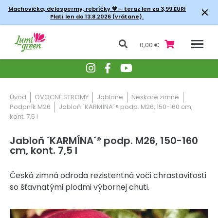
×
Machovička, delospermy, rebríčky
💚 – teraz len za 3,99 EUR!
Platí len do 13.8.2026 (vrátane).
0,00 €
Úvod
OVOCNÉ STROMY
Jablone
Neskoré zimné
Podpník M26
Jabloň ´KARMÍNA´® podp. M26, 150-160 cm,
kont. 7,5 l
Jabloň ´KARMÍNA´® podp. M26, 150-160
cm, kont. 7,5 l
Česká zimná odroda rezistentná voči chrastavitosti
so šťavnatými plodmi výbornej chuti.