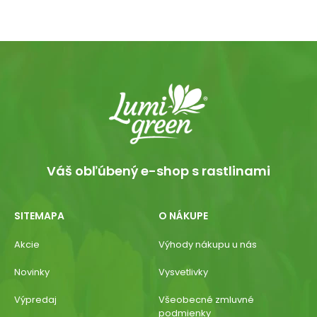
Váš obľúbený e-shop s rastlinami
SITEMAPA
O NÁKUPE
Akcie
Výhody nákupu u nás
Novinky
Vysvetlivky
Výpredaj
Všeobecné zmluvné
podmienky