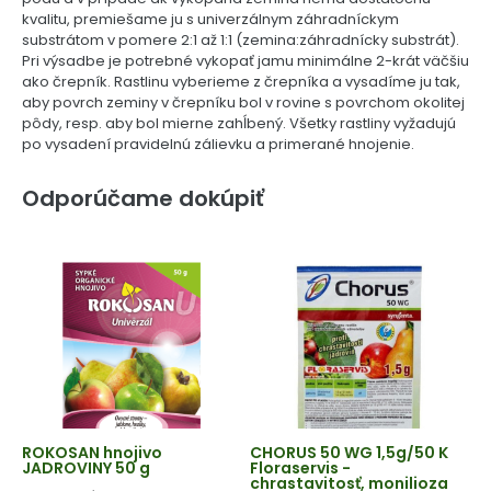
kvalitu, premiešame ju s univerzálnym záhradníckym
substrátom v pomere 2:1 až 1:1 (zemina:záhradnícky substrát).
Pri výsadbe je potrebné vykopať jamu minimálne 2-krát väčšiu
ako črepník. Rastlinu vyberieme z črepníka a vysadíme ju tak,
aby povrch zeminy v črepníku bol v rovine s povrchom okolitej
pôdy, resp. aby bol mierne zahĺbený. Všetky rastliny vyžadujú
po vysadení pravidelnú zálievku a primerané hnojenie.
Odporúčame dokúpiť
ROKOSAN hnojivo
CHORUS 50 WG 1,5g/50 K
JADROVINY 50 g
Floraservis -
chrastavitosť, monilioza