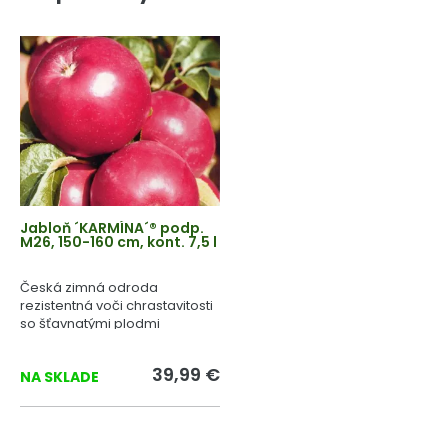
Jabloň ´KARMÍNA´® podp.
M26, 150-160 cm, kont. 7,5 l
Česká zimná odroda
rezistentná voči chrastavitosti
so šťavnatými plodmi
výbornej chuti.
39,99 €
NA SKLADE