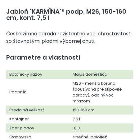
Jabloň ´KARMÍNA´® podp. M26, 150-160
cm, kont. 7,5 l
Česká zimná odroda rezistentná voči chrastavitosti
so šťavnatými plodmi výbornej chuti.
Parametre a vlastnosti
Botanický názov
Malus domestica
M26 - menšia koruna
(používaná pre stĺpovité
Podpník
odrody), odolný voči
mrazom
Predajná veľkosť
150-160 cm
Kontajner
7,5 l
Zber plodov
IX-X
Stanovisko
slnečné, polotieň