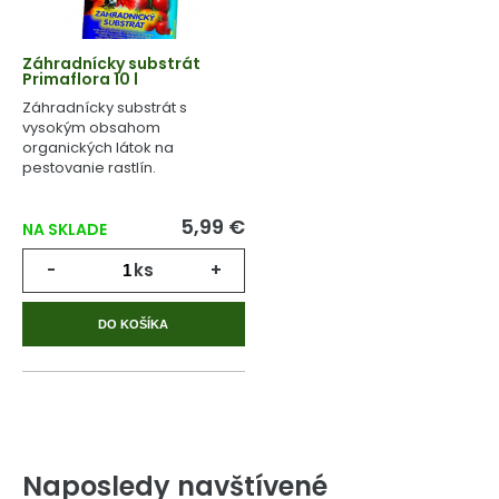
Záhradnícky substrát
Primaflora 10 l
Záhradnícky substrát s
vysokým obsahom
organických látok na
pestovanie rastlín.
5,99 €
NA SKLADE
-
ks
+
DO KOŠÍKA
Naposledy navštívené