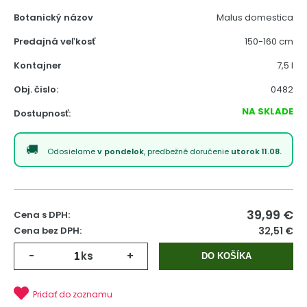
Botanický názov
Malus domestica
Predajná veľkosť
150-160 cm
Kontajner
7,5 l
Obj. čislo:
0482
NA SKLADE
Dostupnosť:
Odosielame
v pondelok
, predbežné doručenie
utorok 11.08.
39,99
€
Cena s DPH:
Cena bez DPH:
32,51 €
-
ks
+
DO KOŠÍKA
Pridať do zoznamu