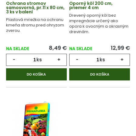
Ochrana stromov
Oporný kôl 200 cm,
samosvorná, pr.11 x 80 cm,
priemer 4 cm
3 ks v balení
Drevený oporný kôl bez
Plastová mriežka na ochranu
impregnácie určený ako
kmeňa stromu pred ohryzom
opora k ovocným a okrasným
zverou.
drevinám.
8,49 €
12,99 €
NA SKLADE
NA SKLADE
-
ks
+
-
ks
+
DO KOŠÍKA
DO KOŠÍKA