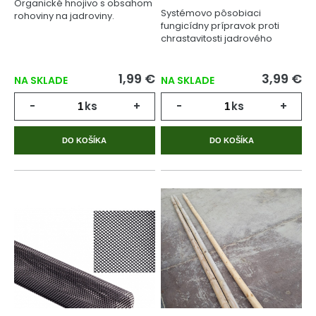
Organické hnojivo s obsahom
Systémovo pôsobiaci
rohoviny na jadroviny.
fungicídny prípravok proti
chrastavitosti jadrového
ovocia.
1,99 €
3,99 €
NA SKLADE
NA SKLADE
-
ks
+
-
ks
+
DO KOŠÍKA
DO KOŠÍKA