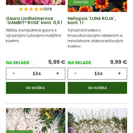
Novinka
100%
Gaura Lindheimerova
Heliopsis ´LUNA ROJA´,
´GAMBIT® ROSE´ kont. 0,5 l
kont. 1 l
Nižšia, kompaktná gaura s
Výrazná trvalka s
výraznými ružovými motýlími
tmavobordovým olistením a
kvetmi.
množstvom zlatooranžových
kvetov.
5,99
€
9,99
€
NA SKLADE
NA SKLADE
-
ks
+
-
ks
+
DO KOŠÍKA
DO KOŠÍKA