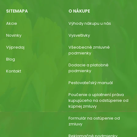
SITEMAPA
O NÁKUPE
Akcie
Výhody nákupu u nás
Novinky
Vysvetlivky
Výpredaj
Všeobecné zmluvné
podmienky
Blog
Dodacie a platobné
podmienky
Kontakt
Pestovateľský manuál
Poučenie o uplatnení práva
kupujúceho na odstúpenie od
kúpnej zmluvy
Formulár na ostúpenie od
zmluvy
Reklamačné podmienky