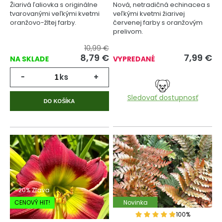
Žiarivá ľaliovka s originálne
Nová, netradičná echinacea s
tvarovanými veľkými kvetmi
veľkými kvetmi žiarivej
oranžovo-žltej farby.
červenej farby s oranžovým
prelivom.
10,99 €
8,79
€
7,99
€
NA SKLADE
VYPREDANÉ
-
ks
+
Sledovať dostupnosť
DO KOŠÍKA
-20% Zľava
CENOVÝ HIT!
Novinka
100%