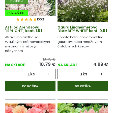
Novinka
-20% Zľava
CENOVÝ HIT!
100%
Astilba Arendsova
Gaura Lindheimerova
´IRRLICHT´, kont. 1,5 l
´GAMBIT® WHITE´ kont. 0,5 l
Atraktívna astilba so
Bohato kvitnúca kompaktná
vzdušnými krémovobielymi
gaura kvitnúca množstvom
metlinami s ružovým
čistobielych kvetov.
nádychom.
13,49 €
10,79
€
4,99
€
NA SKLADE
NA SKLADE
-
ks
+
-
ks
+
DO KOŠÍKA
DO KOŠÍKA