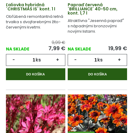
Ľaliovka hybridná
Papraď červená
´CHRISTMAS IS´ kont. 1 l
´BRILLIANCE´ 40-50 cm,
kont. 1,7 l
Obľúbená remontantná letná
Atraktívna "Jesenná papraď"
trvalka s dvojfarebnými žlto-
s nápadnými bronzovými
červenými kvetmi.
novými listami.
9,99 €
7,99
€
19,99
€
NA SKLADE
NA SKLADE
-
ks
+
-
ks
+
DO KOŠÍKA
DO KOŠÍKA