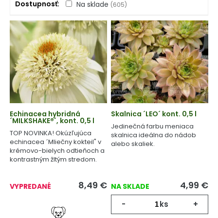
Dostupnosť
Na sklade
(605)
Echinacea hybridná
Skalnica ´LEO´ kont. 0,5 l
´MILKSHAKE®´, kont. 0,5 l
Jedinečná farbu meniaca
TOP NOVINKA! Okúzľujúca
skalnica ideálna do nádob
echinacea ´Mliečny kokteil" v
alebo skaliek.
krémovo-bielych odtieňoch a
kontrastným žltým stredom.
8,49
€
4,99
€
VYPREDANÉ
NA SKLADE
-
ks
+