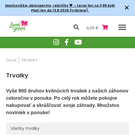
×
Machovička, delospermy, rebríčky
💚 – teraz len za 3,99 EUR!
Platí len do 13.8.2026 (vrátane).
0,00 €
Úvod
TRVALKY
Trvalky
Vyše 900 druhov kvitnúcich trvaliek z našich záhonov
celoročne v ponuke. Po celý rok môžete pokojne
nakupovať a skrášľovať svoje záhrady. Množstvo
noviniek v ponuke!
Všetky trvalky