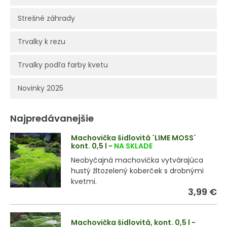
Strešné záhrady
Trvalky k rezu
Trvalky podľa farby kvetu
Novinky 2025
Najpredávanejšie
Machovička šidlovitá ´LIME MOSS´
kont. 0,5 l
-
NA SKLADE
Neobyčajná machovička vytvárajúca
hustý žltozelený koberček s drobnými
kvetmi.
3,99 €
Machovička šidlovitá, kont. 0,5 l
-