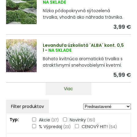
NA SKLADE
Nízka pôdopokryvná sýtozelená
trvalka, vhodná ako náhrada trávnika.
3,99 €
Levanduľa úzkolistá ´ALBA´ kont. 0,5
l
-
NA SKLADE
Bohato kvitnúca aromatická trvalka s
atraktívnymi snehovobielymi kvetmi.
5,99 €
Viac
Filter produktov
Typ
Akcie
Novinky
(37)
(151)
% Výpredaj
CENOVÝ HIT!
(23)
(54)