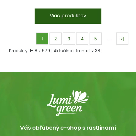
Viac produktov
…
1
2
3
4
5
>|
Produkty:
1
-
18
z
679
| Aktuálna strana:
1
z
38
Váš obľúbený e-shop s rastlinami