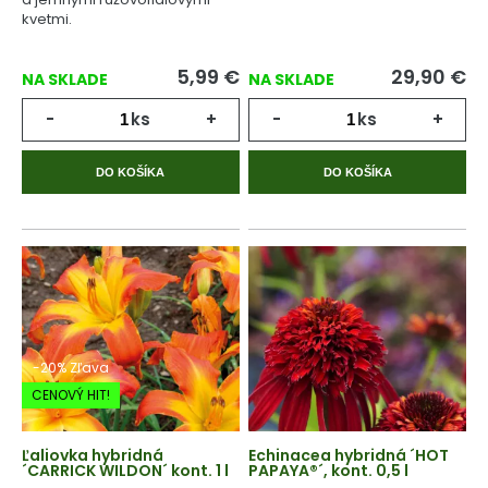
kvetmi.
5,99
€
29,90
€
NA SKLADE
NA SKLADE
-
ks
+
-
ks
+
DO KOŠÍKA
DO KOŠÍKA
-20% Zľava
CENOVÝ HIT!
Ľaliovka hybridná
Echinacea hybridná ´HOT
´CARRICK WILDON´ kont. 1 l
PAPAYA®´, kont. 0,5 l