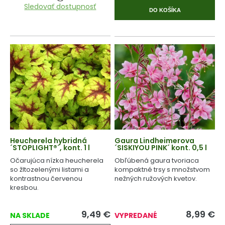
Sledovať dostupnosť
DO KOŠÍKA
Heucherela hybridná
Gaura Lindheimerova
´STOPLIGHT®´, kont. 1 l
´SISKIYOU PINK´ kont. 0,5 l
Očarujúca nízka heucherela
Obľúbená gaura tvoriaca
so žltozelenými listami a
kompaktné trsy s množstvom
kontrastnou červenou
nežných ružových kvetov.
kresbou.
9,49
€
8,99
€
NA SKLADE
VYPREDANÉ