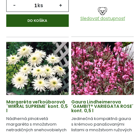
-
ks
+
Sledovať dostupnosť
DO KOŠÍKA
Margaréta veľkoúborová
Gaura Lindheimerova
´WIRRAL SUPREME´ kont. 0,5
´GAMBIT® VARIEGATA ROSE´
l
kont. 0,5 l
Nádherná plnokvetá
Jedinečná kompaktná gaura
margaréta s množstvom
s krémovo panašovanými
netradičných snehovobielych
listami a množstvom ružových
kvetov.
kvetov.