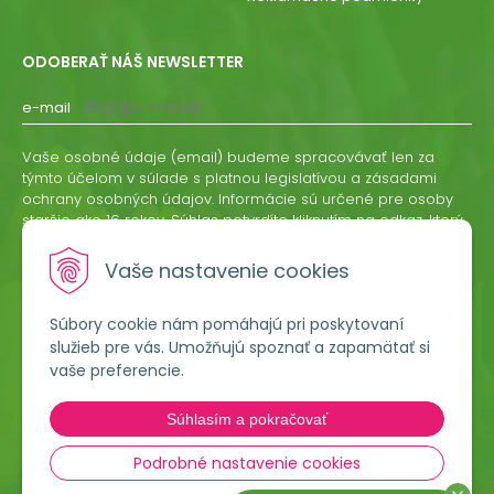
ODOBERAŤ NÁŠ NEWSLETTER
e-mail
Vaše osobné údaje (email) budeme spracovávať len za
týmto účelom v súlade s platnou legislatívou a zásadami
ochrany osobných údajov. Informácie sú určené pre osoby
staršie ako 16 rokov. Súhlas potvrdíte kliknutím na odkaz, ktorý
vám pošleme na váš email. Súhlas môžete kedykoľvek
odvolať písomne, emailom alebo kliknutím na odkaz z
Vaše nastavenie cookies
ktoréhokoľvek informačného emailu.
Súbory cookie nám pomáhajú pri poskytovaní
ODOBERAŤ
služieb pre vás. Umožňujú spoznať a zapamätať si
vaše preferencie.
Lumigreen, s.r.o.
Súhlasím a pokračovať
Hradská 535
966 54 Tekovské Nemce
Podrobné nastavenie cookies