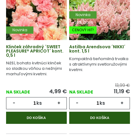
Novinka
-20% Zľava
Novinka
CENOVÝ HIT!
Klinček záhradný ´SWEET
Astilba Arendsova ´NIKKI´
PLEASURE® APRICOT´ kont.
kont. 1,5 l
0,5 l
Kompaktná tieňomilná trvalka
Nižší, bohato kvitnúci klinček
s atraktívnymi svetloružovými
so sladkou vôňou a nežnými
kvetmi.
marhuľovými kvetmi.
13,99 €
4,99
€
11,19
€
NA SKLADE
NA SKLADE
-
ks
+
-
ks
+
DO KOŠÍKA
DO KOŠÍKA