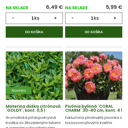
6,49
€
5,99
€
NA SKLADE
NA SKLADE
-
ks
+
-
ks
+
DO KOŠÍKA
DO KOŠÍKA
Novinka
Materina dúška citrónová
Pivónia bylinná ´CORAL
´GOLDY´, kont. 0,5 l
CHARM´ 30-40 cm, kont. 4 l
Aromatická pôdopokryvná
Exkluzívna plnokvetá pivonka s
trvalka so žltozelenými listami
lososovoružovými kvetmi.
a jemnými ružovofialovými