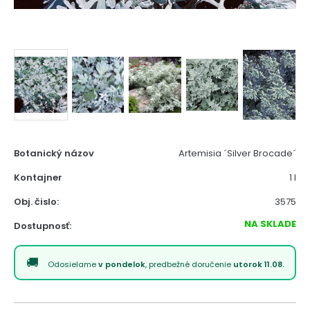
Botanický názov
Artemisia ´Silver Brocade´
Kontajner
1 l
Obj. čislo:
3575
NA SKLADE
Dostupnosť:
Odosielame
v pondelok
, predbežné doručenie
utorok 11.08.