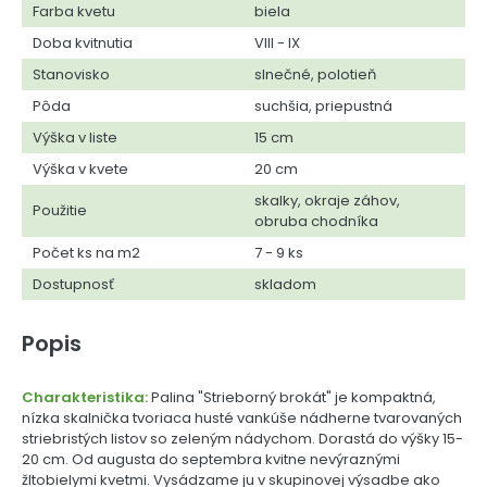
Farba kvetu
biela
Doba kvitnutia
VIII - IX
Stanovisko
slnečné, polotieň
Pôda
suchšia, priepustná
Výška v liste
15 cm
Výška v kvete
20 cm
skalky, okraje záhov,
Použitie
obruba chodníka
Počet ks na m2
7 - 9 ks
Dostupnosť
skladom
Popis
Charakteristika:
Palina "Strieborný brokát" je kompaktná,
nízka skalnička tvoriaca husté vankúše nádherne tvarovaných
striebristých listov so zeleným nádychom. Dorastá do výšky 15-
20 cm. Od augusta do septembra kvitne nevýraznými
žltobielymi kvetmi. Vysádzame ju v skupinovej výsadbe ako