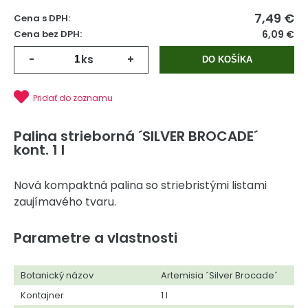
7,49
€
Cena s DPH:
Cena bez DPH:
6,09 €
-
ks
+
DO KOŠÍKA
Pridať do zoznamu
Palina strieborná ´SILVER BROCADE´
kont. 1 l
Nová kompaktná palina so striebristými listami
zaujímavého tvaru.
Parametre a vlastnosti
Botanický názov
Artemisia ´Silver Brocade´
Kontajner
1 l