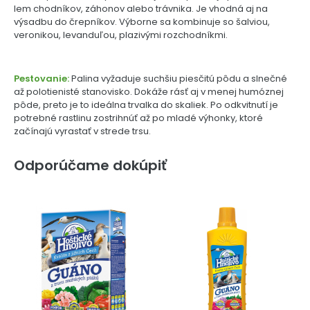
lem chodníkov, záhonov alebo trávnika. Je vhodná aj na
výsadbu do črepníkov. Výborne sa kombinuje so šalviou,
veronikou, levanduľou, plazivými rozchodníkmi.
Pestovanie:
Palina vyžaduje suchšiu piesčitú pôdu a slnečné
až polotienisté stanovisko. Dokáže rásť aj v menej humóznej
pôde, preto je to ideálna trvalka do skaliek. Po odkvitnutí je
potrebné rastlinu zostrihnúť až po mladé výhonky, ktoré
začínajú vyrastať v strede trsu.
Odporúčame dokúpiť