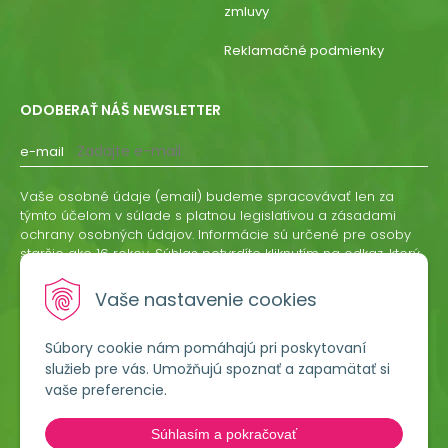
zmluvy
Reklamačné podmienky
ODOBERAŤ NÁŠ NEWSLETTER
e-mail
Vaše osobné údaje (email) budeme spracovávať len za
týmto účelom v súlade s platnou legislatívou a zásadami
ochrany osobných údajov. Informácie sú určené pre osoby
staršie ako 16 rokov. Súhlas potvrdíte kliknutím na odkaz, ktorý
vám pošleme na váš email. Súhlas môžete kedykoľvek
odvolať písomne, emailom alebo kliknutím na odkaz z
Vaše nastavenie cookies
ktoréhokoľvek informačného emailu.
Súbory cookie nám pomáhajú pri poskytovaní
ODOBERAŤ
služieb pre vás. Umožňujú spoznať a zapamätať si
vaše preferencie.
Lumigreen, s.r.o.
Súhlasím a pokračovať