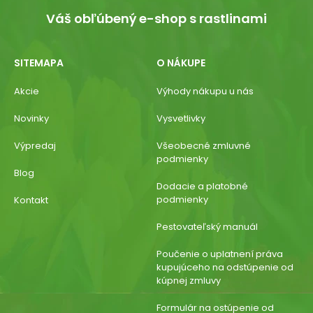
Váš obľúbený e-shop s rastlinami
SITEMAPA
O NÁKUPE
Akcie
Výhody nákupu u nás
Novinky
Vysvetlivky
Výpredaj
Všeobecné zmluvné
podmienky
Blog
Dodacie a platobné
podmienky
Kontakt
Pestovateľský manuál
Poučenie o uplatnení práva
kupujúceho na odstúpenie od
kúpnej zmluvy
Formulár na ostúpenie od