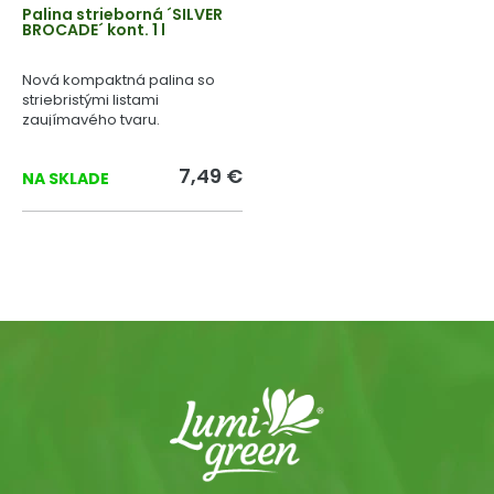
Palina strieborná ´SILVER
BROCADE´ kont. 1 l
Nová kompaktná palina so
striebristými listami
zaujímavého tvaru.
7,49 €
NA SKLADE