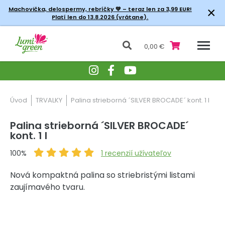
×
Machovička, delospermy, rebríčky
💚 – teraz len za 3,99 EUR!
Platí len do 13.8.2026 (vrátane).
0,00 €
Úvod
TRVALKY
Palina strieborná ´SILVER BROCADE´ kont. 1 l
Palina strieborná ´SILVER BROCADE´
kont. 1 l
100%
1
recenzií užívateľov
Nová kompaktná palina so striebristými listami
zaujímavého tvaru.