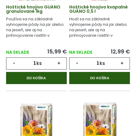
Hoštické hnojivo GUÁNO
Hoštické hnojivo kvapalné
granulované 1kg
GUÁNO 0,5 l
Používa sa na základné
Hodí sa na základné
vyhnojenie pôdy na jar alebo
vyhnojenie pôdy na jar alebo
na jeseň, ale aj na
na jeseň, ale aj na
prihnojovanie rastlín v
prihnojovanie rastlín v
priebehu celého
priebehu celého
vegetačného cyklu.
vegetačného cyklu.
15,99 €
12,99 €
NA SKLADE
NA SKLADE
-
ks
+
-
ks
+
DO KOŠÍKA
DO KOŠÍKA