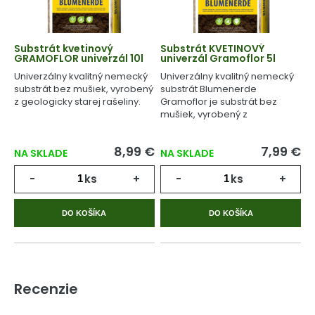
Substrát kvetinový
Substrát KVETINOVÝ
GRAMOFLOR univerzál 10l
univerzál Gramoflor 5l
Univerzálny kvalitný nemecký
Univerzálny kvalitný nemecký
substrát bez mušiek, vyrobený
substrát Blumenerde
z geologicky starej rašeliny.
Gramoflor je substrát bez
mušiek, vyrobený z
geologicky starej rašeliny.
8,99 €
7,99 €
NA SKLADE
NA SKLADE
-
ks
+
-
ks
+
DO KOŠÍKA
DO KOŠÍKA
Recenzie