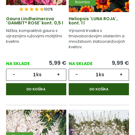
Novinka
100%
Gaura Lindheimerova
Heliopsis ´LUNA ROJA´,
´GAMBIT® ROSE´ kont. 0,5 l
kont. 1 l
Nižšia, kompaktná gaura s
Výrazná trvalka s
výraznými ružovými motýlími
tmavobordovým olistením a
kvetmi.
množstvom zlatooranžových
kvetov.
5,99
€
9,99
€
NA SKLADE
NA SKLADE
-
ks
+
-
ks
+
DO KOŠÍKA
DO KOŠÍKA