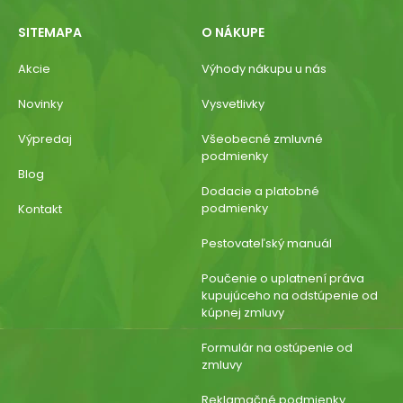
SITEMAPA
O NÁKUPE
Akcie
Výhody nákupu u nás
Novinky
Vysvetlivky
Výpredaj
Všeobecné zmluvné
podmienky
Blog
Dodacie a platobné
podmienky
Kontakt
Pestovateľský manuál
Poučenie o uplatnení práva
kupujúceho na odstúpenie od
kúpnej zmluvy
Formulár na ostúpenie od
zmluvy
Reklamačné podmienky