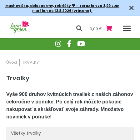
×
Machovička, delospermy, rebríčky
💚 – teraz len za 3,99 EUR!
Platí len do 13.8.2026 (vrátane).
0,00 €
Úvod
TRVALKY
Trvalky
Vyše 900 druhov kvitnúcich trvaliek z našich záhonov
celoročne v ponuke. Po celý rok môžete pokojne
nakupovať a skrášľovať svoje záhrady. Množstvo
noviniek v ponuke!
Všetky trvalky