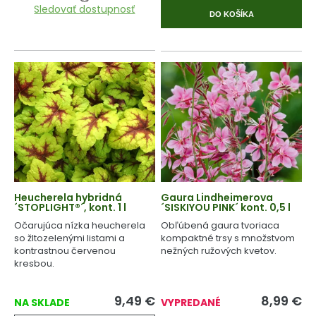
Sledovať dostupnosť
DO KOŠÍKA
Heucherela hybridná
Gaura Lindheimerova
´STOPLIGHT®´, kont. 1 l
´SISKIYOU PINK´ kont. 0,5 l
Očarujúca nízka heucherela
Obľúbená gaura tvoriaca
so žltozelenými listami a
kompaktné trsy s množstvom
kontrastnou červenou
nežných ružových kvetov.
kresbou.
9,49
€
8,99
€
NA SKLADE
VYPREDANÉ