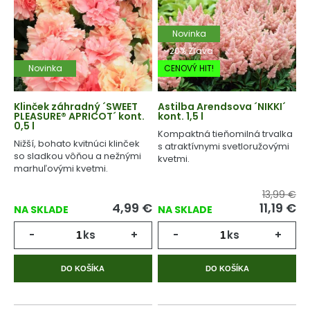
Novinka
-20% Zľava
Novinka
CENOVÝ HIT!
Klinček záhradný ´SWEET
Astilba Arendsova ´NIKKI´
PLEASURE® APRICOT´ kont.
kont. 1,5 l
0,5 l
Kompaktná tieňomilná trvalka
Nižší, bohato kvitnúci klinček
s atraktívnymi svetloružovými
so sladkou vôňou a nežnými
kvetmi.
marhuľovými kvetmi.
13,99 €
4,99
€
11,19
€
NA SKLADE
NA SKLADE
-
ks
+
-
ks
+
DO KOŠÍKA
DO KOŠÍKA