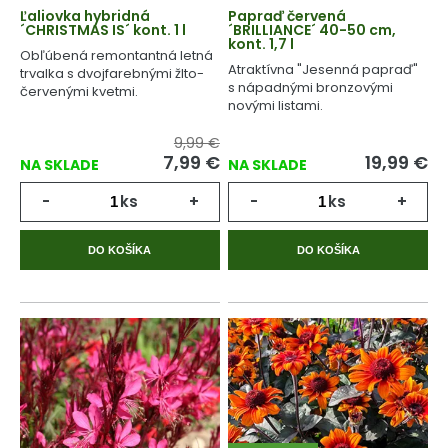
Ľaliovka hybridná
Papraď červená
´CHRISTMAS IS´ kont. 1 l
´BRILLIANCE´ 40-50 cm,
kont. 1,7 l
Obľúbená remontantná letná
Atraktívna "Jesenná papraď"
trvalka s dvojfarebnými žlto-
s nápadnými bronzovými
červenými kvetmi.
novými listami.
9,99 €
7,99
€
19,99
€
NA SKLADE
NA SKLADE
-
ks
+
-
ks
+
DO KOŠÍKA
DO KOŠÍKA