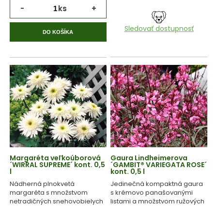
-
ks
+
Sledovať dostupnosť
DO KOŠÍKA
Margaréta veľkoúborová
Gaura Lindheimerova
´WIRRAL SUPREME´ kont. 0,5
´GAMBIT® VARIEGATA ROSE´
l
kont. 0,5 l
Nádherná plnokvetá
Jedinečná kompaktná gaura
margaréta s množstvom
s krémovo panašovanými
netradičných snehovobielych
listami a množstvom ružových
kvetov.
kvetov.