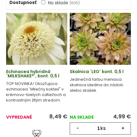
Dostupnosť
Na sklade
(605)
Echinacea hybridná
Skalnica ´LEO´ kont. 0,5 l
´MILKSHAKE®´, kont. 0,5 l
Jedinečná farbu meniaca
TOP NOVINKA! Okúzľujúca
skalnica ideálna do nádob
echinacea ´Mliečny kokteil" v
alebo skaliek.
krémovo-bielych odtieňoch a
kontrastným žltým stredom.
8,49
€
4,99
€
VYPREDANÉ
NA SKLADE
-
ks
+