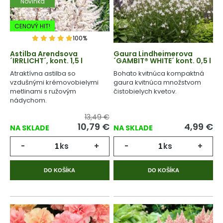
Novinka
-20% Zľava
CENOVÝ HIT!
100%
Astilba Arendsova
Gaura Lindheimerova
´IRRLICHT´, kont. 1,5 l
´GAMBIT® WHITE´ kont. 0,5 l
Atraktívna astilba so
Bohato kvitnúca kompaktná
vzdušnými krémovobielymi
gaura kvitnúca množstvom
metlinami s ružovým
čistobielych kvetov.
nádychom.
13,49 €
10,79
€
4,99
€
NA SKLADE
NA SKLADE
-
ks
+
-
ks
+
DO KOŠÍKA
DO KOŠÍKA