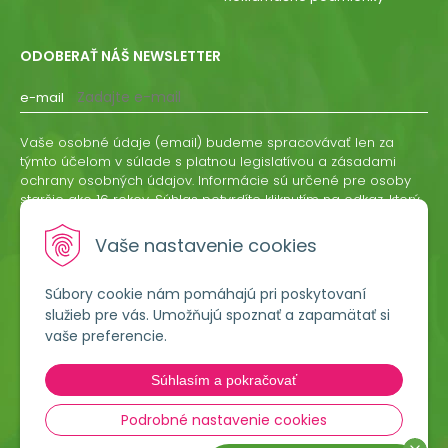
ODOBERAŤ NÁŠ NEWSLETTER
e-mail
Vaše osobné údaje (email) budeme spracovávať len za
týmto účelom v súlade s platnou legislatívou a zásadami
ochrany osobných údajov. Informácie sú určené pre osoby
staršie ako 16 rokov. Súhlas potvrdíte kliknutím na odkaz, ktorý
vám pošleme na váš email. Súhlas môžete kedykoľvek
odvolať písomne, emailom alebo kliknutím na odkaz z
Vaše nastavenie cookies
ktoréhokoľvek informačného emailu.
Súbory cookie nám pomáhajú pri poskytovaní
ODOBERAŤ
služieb pre vás. Umožňujú spoznať a zapamätať si
vaše preferencie.
Lumigreen, s.r.o.
Súhlasím a pokračovať
Hradská 535
966 54 Tekovské Nemce
Podrobné nastavenie cookies