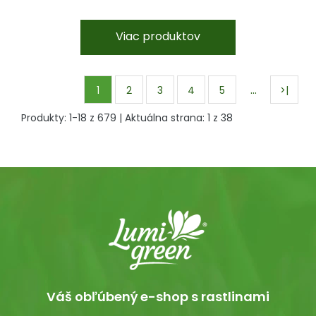
Viac produktov
…
1
2
3
4
5
>|
Produkty:
1
-
18
z
679
| Aktuálna strana:
1
z
38
Váš obľúbený e-shop s rastlinami