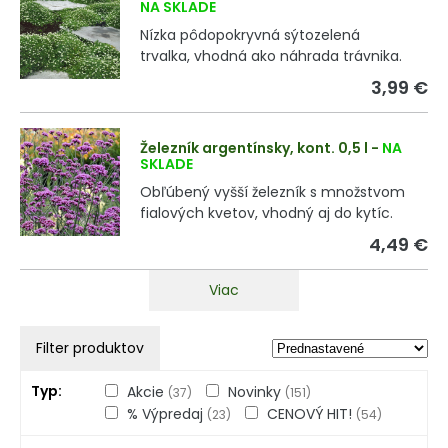
NA SKLADE
Nízka pôdopokryvná sýtozelená
trvalka, vhodná ako náhrada trávnika.
3,99 €
Železník argentínsky, kont. 0,5 l
-
NA
SKLADE
Obľúbený vyšší železník s množstvom
fialových kvetov, vhodný aj do kytíc.
4,49 €
Viac
Filter produktov
Typ
Akcie
Novinky
(37)
(151)
% Výpredaj
CENOVÝ HIT!
(23)
(54)