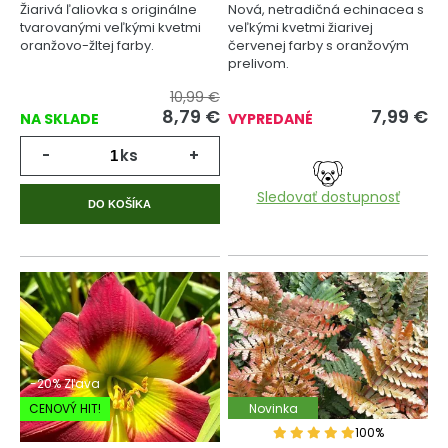
Žiarivá ľaliovka s originálne
Nová, netradičná echinacea s
tvarovanými veľkými kvetmi
veľkými kvetmi žiarivej
oranžovo-žltej farby.
červenej farby s oranžovým
prelivom.
10,99 €
8,79
€
7,99
€
NA SKLADE
VYPREDANÉ
-
ks
+
Sledovať dostupnosť
DO KOŠÍKA
-20% Zľava
CENOVÝ HIT!
Novinka
100%