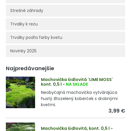
Strešné záhrady
Trvalky k rezu
Trvalky podľa farby kvetu
Novinky 2025
Najpredávanejšie
Machovička šidlovitá ´LIME MOSS´
kont. 0,5 l
-
NA SKLADE
Neobyčajná machovička vytvárajúca
hustý žltozelený koberček s drobnými
kvetmi.
3,99 €
Machovička šidlovitá, kont. 0,5 l
-