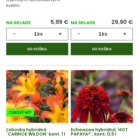
kvetmi.
5,99
€
29,90
€
NA SKLADE
NA SKLADE
-
ks
+
-
ks
+
DO KOŠÍKA
DO KOŠÍKA
-20% Zľava
CENOVÝ HIT!
Ľaliovka hybridná
Echinacea hybridná ´HOT
´CARRICK WILDON´ kont. 1 l
PAPAYA®´, kont. 0,5 l