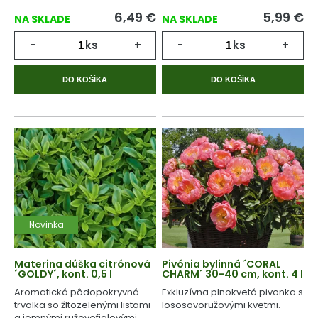
6,49
€
5,99
€
NA SKLADE
NA SKLADE
-
ks
+
-
ks
+
DO KOŠÍKA
DO KOŠÍKA
Novinka
Materina dúška citrónová
Pivónia bylinná ´CORAL
´GOLDY´, kont. 0,5 l
CHARM´ 30-40 cm, kont. 4 l
Aromatická pôdopokryvná
Exkluzívna plnokvetá pivonka s
trvalka so žltozelenými listami
lososovoružovými kvetmi.
a jemnými ružovofialovými