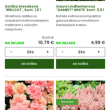
Astilba Arendsova
Gaura Lindheimerova
´IRRLICHT´, kont. 1,5 l
´GAMBIT® WHITE´ kont. 0,5 l
Atraktívna astilba so
Bohato kvitnúca kompaktná
vzdušnými krémovobielymi
gaura kvitnúca množstvom
metlinami s ružovým
čistobielych kvetov.
nádychom.
13,49 €
10,79
€
4,99
€
NA SKLADE
NA SKLADE
-
ks
+
-
ks
+
DO KOŠÍKA
DO KOŠÍKA
Novinka
-20% Zľava