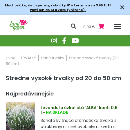
×
Machovička, delospermy, rebríčky
💚 – teraz len za 3,99 EUR!
Platí len do 13.8.2026 (vrátane).
0,00 €
Úvod
TRVALKY
Letné trvalky
Stredne vysoké trvalky (20-
50 cm)
Stredne vysoké trvalky od 20 do 50 cm
Najpredávanejšie
Levanduľa úzkolistá ´ALBA´ kont. 0,5
l
-
NA SKLADE
Bohato kvitnúca aromatická trvalka s
atraktívnymi snehovobielymi kvetmi.