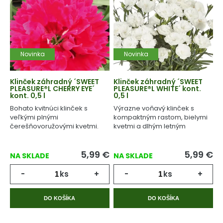
Novinka
Novinka
Klinček záhradný ´SWEET
Klinček záhradný ´SWEET
PLEASURE®L CHERRY EYE´
PLEASURE®L WHITE´ kont.
kont. 0,5 l
0,5 l
Bohato kvitnúci klinček s
Výrazne voňavý klinček s
veľkými plnými
kompaktným rastom, bielymi
čerešňovoružovými kvetmi.
kvetmi a dlhým letným
kvitnutím.
5,99
€
5,99
€
NA SKLADE
NA SKLADE
-
ks
+
-
ks
+
DO KOŠÍKA
DO KOŠÍKA