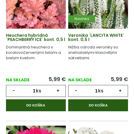
Novinka
Heuchera hybridná
Veronika ´LANCITA WHITE´
´PEACHBERRY ICE´ kont. 0,5 l
kont. 0,5 l
Dominantná heuchera s
Nižšia odroda veroniky so
koralovočervenými listami a
snehobielymi klasovitými
bielym kvetom.
súkvetiami.
5,99
€
5,99
€
NA SKLADE
NA SKLADE
-
ks
+
-
ks
+
DO KOŠÍKA
DO KOŠÍKA