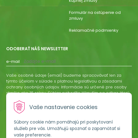
kúpnej zmluvy
Formulár na ostúpenie od
zmluvy
Reklamačné podmienky
ODOBERAŤ NÁŠ NEWSLETTER
e-mail
Vaše osobné údaje (email) budeme spracovávať len za
týmto účelom v súlade s platnou legislatívou a zásadami
ochrany osobných údajov. Informácie sú určené pre osoby
staršie ako 16 rokov. Súhlas potvrdíte kliknutím na odkaz, ktorý
vám pošleme na váš email. Súhlas môžete kedykoľvek
odvolať písomne, emailom alebo kliknutím na odkaz z
Vaše nastavenie cookies
ktoréhokoľvek informačného emailu.
Súbory cookie nám pomáhajú pri poskytovaní
ODOBERAŤ
služieb pre vás. Umožňujú spoznať a zapamätať si
vaše preferencie.