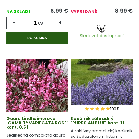
6,99
€
8,99
€
NA SKLADE
VYPREDANÉ
-
ks
+
Sledovať dostupnosť
DO KOŠÍKA
100%
Gaura Lindheimerova
Kocúrnik záhradný
´GAMBIT® VARIEGATA ROSE´
´PURRSIAN BLUE´ kont. 1 l
kont. 0,5 l
Atraktívny aromatický kocúrnik
Jedinečná kompaktná gaura
so šedozelenými listami s