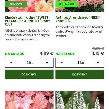
Novinka
CENOVÝ HIT!
Klinček záhradný ´SWEET
Astilba Arendsova ´NIKKI´
PLEASURE® APRICOT´ kont.
kont. 1,5 l
0,5 l
Kompaktná tieňomilná trvalka
Nižší, bohato kvitnúci klinček
s atraktívnymi svetloružovými
so sladkou vôňou a nežnými
kvetmi.
marhuľovými kvetmi.
13,99 €
4,99
€
11,19
€
NA SKLADE
NA SKLADE
-
ks
+
-
ks
+
DO KOŠÍKA
DO KOŠÍKA