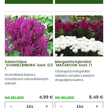
Šalvia hájna
Margaréta hybridná
´SCHWELLENBURG´ kont. 0,5
´MACAROON´ kont. 1 l
l
Očarujúca margaréta
Aromatická šalvia s
nižšieho vzrastu s bielymi
množstvom ružovofialových
strapatými kvetmi.
súkvetí.
4,99
€
8,49
€
NA SKLADE
NA SKLADE
-
ks
+
-
ks
+