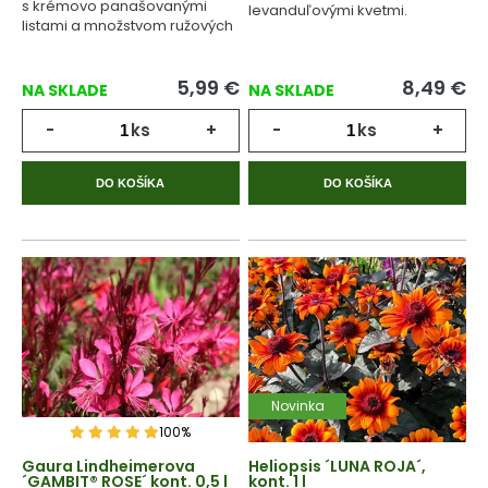
s krémovo panašovanými
levanduľovými kvetmi.
listami a množstvom ružových
kvetov.
5,99
€
8,49
€
NA SKLADE
NA SKLADE
-
ks
+
-
ks
+
DO KOŠÍKA
DO KOŠÍKA
Novinka
100%
Gaura Lindheimerova
Heliopsis ´LUNA ROJA´,
´GAMBIT® ROSE´ kont. 0,5 l
kont. 1 l