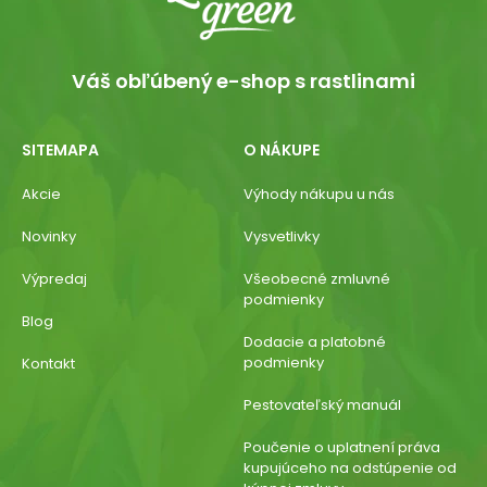
Váš obľúbený e-shop s rastlinami
SITEMAPA
O NÁKUPE
Akcie
Výhody nákupu u nás
Novinky
Vysvetlivky
Výpredaj
Všeobecné zmluvné
podmienky
Blog
Dodacie a platobné
podmienky
Kontakt
Pestovateľský manuál
Poučenie o uplatnení práva
kupujúceho na odstúpenie od