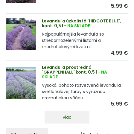
5,99 €
Levanduľa úzkolistá ´HIDCOTE BLUE´,
kont. 0,5 l
-
NA SKLADE
Najpopulárnejšia levanduľa so
striebornozelenými listami a
modrofialovými kvetmi.
4,99 €
Levanduľa prostredná
´GRAPPENHALL´ kont. 0,5 l
-
NA
SKLADE
Vysoká, bohato rozvetvená levanduľa
svetlofialovej farby s výraznou
aromatickou vôňou.
5,99 €
Viac