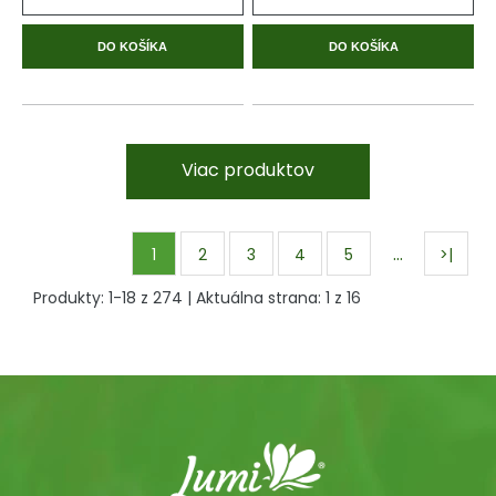
DO KOŠÍKA
DO KOŠÍKA
Viac produktov
…
1
2
3
4
5
>|
Produkty:
1
-
18
z
274
| Aktuálna strana:
1
z
16