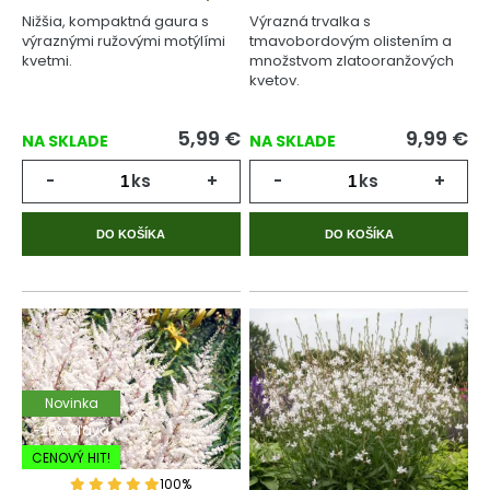
Nižšia, kompaktná gaura s
Výrazná trvalka s
výraznými ružovými motýlími
tmavobordovým olistením a
kvetmi.
množstvom zlatooranžových
kvetov.
5,99
€
9,99
€
NA SKLADE
NA SKLADE
-
ks
+
-
ks
+
DO KOŠÍKA
DO KOŠÍKA
Novinka
-20% Zľava
CENOVÝ HIT!
100%