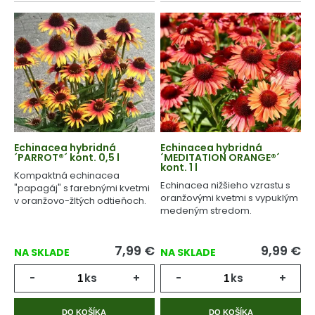
Echinacea hybridná
Echinacea hybridná
´PARROT®´ kont. 0,5 l
´MEDITATION ORANGE®´
kont. 1 l
Kompaktná echinacea
Echinacea nižšieho vzrastu s
"papagáj" s farebnými kvetmi
oranžovými kvetmi s vypuklým
v oranžovo-žltých odtieňoch.
medeným stredom.
7,99
€
9,99
€
NA SKLADE
NA SKLADE
-
ks
+
-
ks
+
DO KOŠÍKA
DO KOŠÍKA