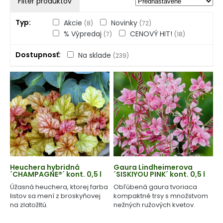
Filter produktov
Typ
Akcie
Novinky
(8)
(72)
% Výpredaj
CENOVÝ HIT!
(7)
(18)
Dostupnosť
Na sklade
(239)
Heuchera hybridná
Gaura Lindheimerova
´CHAMPAGNE®´ kont. 0,5 l
´SISKIYOU PINK´ kont. 0,5 l
Úžasná heuchera, ktorej farba
Obľúbená gaura tvoriaca
listov sa mení z broskyňovej
kompaktné trsy s množstvom
na zlatožltú.
nežných ružových kvetov.