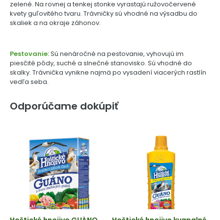
zelené. Na rovnej a tenkej stonke vyrastajú ružovočervené
kvety guľovitého tvaru. Trávničky sú vhodné na výsadbu do
skaliek a na okraje záhonov.
Pestovanie:
Sú nenáročné na pestovanie, vyhovujú im
piesčité pôdy, suché a slnečné stanovisko. Sú vhodné do
skalky. Trávnička vynikne najmä po vysadení viacerých rastlín
vedľa seba.
Odporúčame dokúpiť