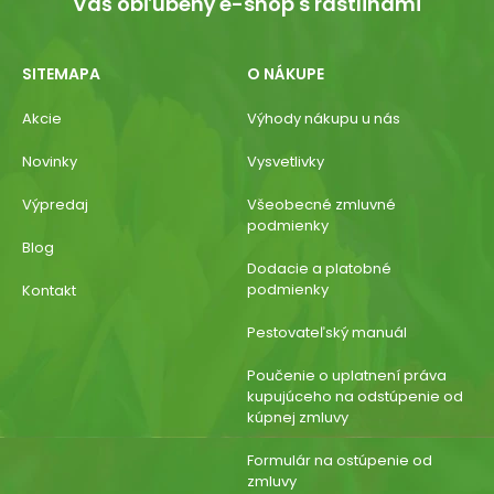
Váš obľúbený e-shop s rastlinami
SITEMAPA
O NÁKUPE
Akcie
Výhody nákupu u nás
Novinky
Vysvetlivky
Výpredaj
Všeobecné zmluvné
podmienky
Blog
Dodacie a platobné
podmienky
Kontakt
Pestovateľský manuál
Poučenie o uplatnení práva
kupujúceho na odstúpenie od
kúpnej zmluvy
Formulár na ostúpenie od
zmluvy