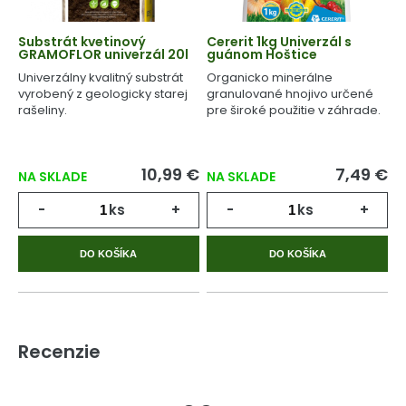
Substrát kvetinový
Cererit 1kg Univerzál s
GRAMOFLOR univerzál 20l
guánom Hoštice
Univerzálny kvalitný substrát
Organicko minerálne
vyrobený z geologicky starej
granulované hnojivo určené
rašeliny.
pre široké použitie v záhrade.
10,99 €
7,49 €
NA SKLADE
NA SKLADE
-
ks
+
-
ks
+
DO KOŠÍKA
DO KOŠÍKA
Recenzie