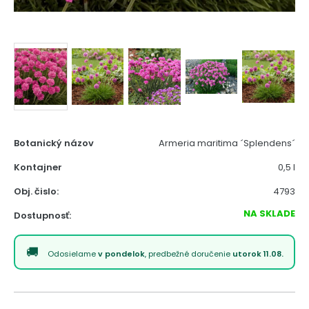
Botanický názov
Armeria maritima ´Splendens´
Kontajner
0,5 l
Obj. čislo:
4793
NA SKLADE
Dostupnosť:
Odosielame
v pondelok
, predbežné doručenie
utorok 11.08.