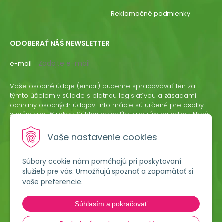
Reklamačné podmienky
ODOBERAŤ NÁŠ NEWSLETTER
e-mail
Vaše osobné údaje (email) budeme spracovávať len za
týmto účelom v súlade s platnou legislatívou a zásadami
ochrany osobných údajov. Informácie sú určené pre osoby
staršie ako 16 rokov. Súhlas potvrdíte kliknutím na odkaz, ktorý
vám pošleme na váš email. Súhlas môžete kedykoľvek
odvolať písomne, emailom alebo kliknutím na odkaz z
Vaše nastavenie cookies
ktoréhokoľvek informačného emailu.
Súbory cookie nám pomáhajú pri poskytovaní
ODOBERAŤ
služieb pre vás. Umožňujú spoznať a zapamätať si
vaše preferencie.
Lumigreen, s.r.o.
Súhlasím a pokračovať
Hradská 535