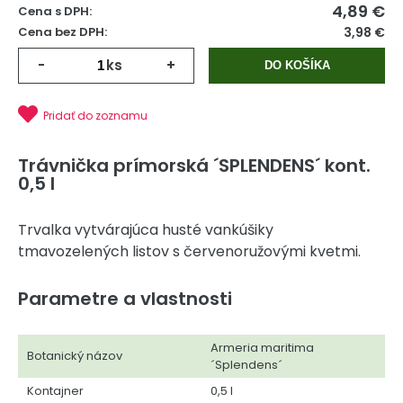
4,89
€
Cena s DPH:
Cena bez DPH:
3,98 €
-
ks
+
DO KOŠÍKA
Pridať do zoznamu
Trávnička prímorská ´SPLENDENS´ kont.
0,5 l
Trvalka vytvárajúca husté vankúšiky
tmavozelených listov s červenoružovými kvetmi.
Parametre a vlastnosti
Armeria maritima
Botanický názov
´Splendens´
Kontajner
0,5 l