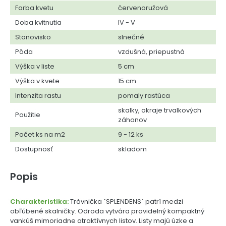
Farba kvetu
červenoružová
Doba kvitnutia
IV - V
Stanovisko
slnečné
Pôda
vzdušná, priepustná
Výška v liste
5 cm
Výška v kvete
15 cm
Intenzita rastu
pomaly rastúca
skalky, okraje trvalkových
Použitie
záhonov
Počet ks na m2
9 - 12 ks
Dostupnosť
skladom
Popis
Charakteristika:
Trávnička ´SPLENDENS´ patrí medzi
obľúbené skalničky. Odroda vytvára pravidelný kompaktný
vankúš mimoriadne atraktívnych listov. Listy majú úzke a