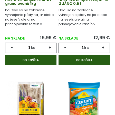
Hoštické hnojivo GUÁNO
Hoštické hnojivo kvapalné
granulované 1kg
GUÁNO 0,5 l
Používa sa na základné
Hodí sa na základné
vyhnojenie pôdy na jar alebo
vyhnojenie pôdy na jar alebo
na jeseň, ale aj na
na jeseň, ale aj na
prihnojovanie rastlín v
prihnojovanie rastlín v
priebehu celého
priebehu celého
vegetačného cyklu.
vegetačného cyklu.
15,99 €
12,99 €
NA SKLADE
NA SKLADE
-
ks
+
-
ks
+
DO KOŠÍKA
DO KOŠÍKA