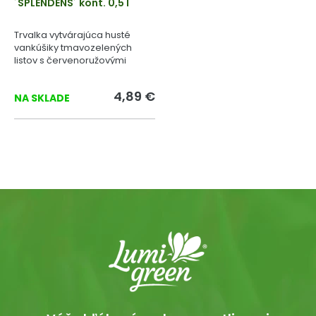
´SPLENDENS´ kont. 0,5 l
Trvalka vytvárajúca husté
vankúšiky tmavozelených
listov s červenoružovými
kvetmi.
4,89 €
NA SKLADE