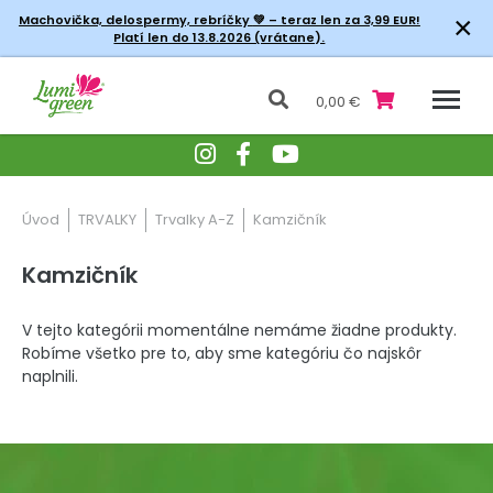
×
Machovička, delospermy, rebríčky
💚 – teraz len za 3,99 EUR!
Platí len do 13.8.2026 (vrátane).
0,00 €
Úvod
TRVALKY
Trvalky A-Z
Kamzičník
Kamzičník
V tejto kategórii momentálne nemáme žiadne produkty.
Robíme všetko pre to, aby sme kategóriu čo najskôr
naplnili.