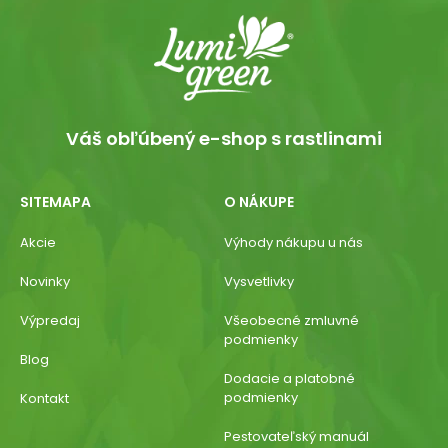
Váš obľúbený e-shop s rastlinami
SITEMAPA
O NÁKUPE
Akcie
Výhody nákupu u nás
Novinky
Vysvetlivky
Výpredaj
Všeobecné zmluvné
podmienky
Blog
Dodacie a platobné
podmienky
Kontakt
Pestovateľský manuál