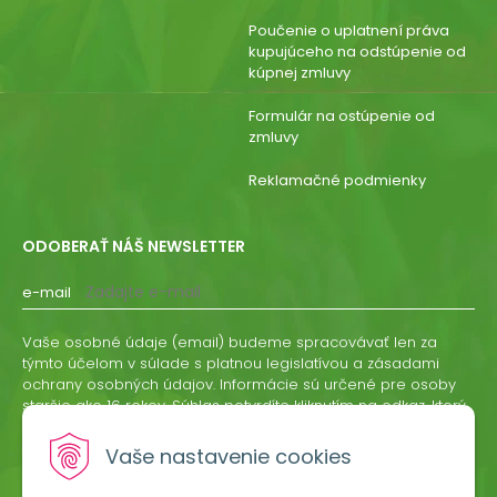
Poučenie o uplatnení práva
kupujúceho na odstúpenie od
kúpnej zmluvy
Formulár na ostúpenie od
zmluvy
Reklamačné podmienky
ODOBERAŤ NÁŠ NEWSLETTER
e-mail
Vaše osobné údaje (email) budeme spracovávať len za
týmto účelom v súlade s platnou legislatívou a zásadami
ochrany osobných údajov. Informácie sú určené pre osoby
staršie ako 16 rokov. Súhlas potvrdíte kliknutím na odkaz, ktorý
vám pošleme na váš email. Súhlas môžete kedykoľvek
odvolať písomne, emailom alebo kliknutím na odkaz z
Vaše nastavenie cookies
ktoréhokoľvek informačného emailu.