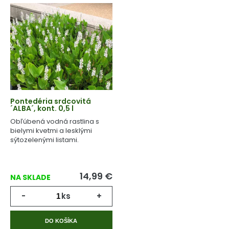
Pontedéria srdcovitá
´ALBA´, kont. 0,5 l
Obľúbená vodná rastlina s
bielymi kvetmi a lesklými
sýtozelenými listami.
14,99
€
NA SKLADE
-
ks
+
DO KOŠÍKA