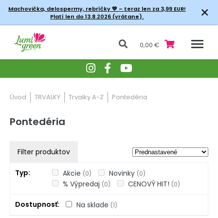
×
Machovička, delospermy, rebríčky
💚 – teraz len za 3,99 EUR!
Platí len do 13.8.2026 (vrátane).
0,00 €
Úvod
TRVALKY
Trvalky A-Z
Pontedéria
Pontedéria
Filter produktov
Typ
Akcie
Novinky
(0)
(0)
% Výpredaj
CENOVÝ HIT!
(0)
(0)
Dostupnosť
Na sklade
(1)