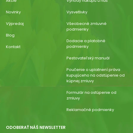
Akcie
Výhody nákupu u nás
Novinky
Vysvetlivky
Výpredaj
Všeobecné zmluvné
podmienky
Blog
Dodacie a platobné
podmienky
Kontakt
Pestovateľský manuál
Poučenie o uplatnení práva
kupujúceho na odstúpenie od
kúpnej zmluvy
Formulár na ostúpenie od
zmluvy
Reklamačné podmienky
ODOBERAŤ NÁŠ NEWSLETTER