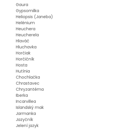
Gaura
Gypsomilka
Heliopsis (Janeba)
Helénium
Heuchera
Heucherela
Hlaváč
Hluchavka
Horčiak
Horčičník
Hosta
Hutínia
Chochlačka
Chrastavec
Chryzantéma
Iberka
Incarvillea
Islandský mak
Jarmanka
Jazyčník
Jelení jazyk