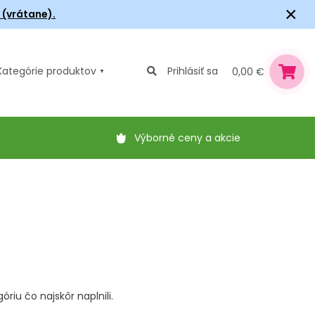
×
6 (vrátane).
Kategórie
produktov
Prihlásiť sa
0,00 €
Výborné ceny a akcie
iu čo najskôr naplnili.