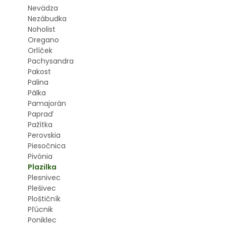
Nevädza
Nezábudka
Noholist
Oregano
Orlíček
Pachysandra
Pakost
Palina
Pálka
Pamajorán
Papraď
Pažítka
Perovskia
Piesočnica
Pivónia
Plazilka
Plesnivec
Plešivec
Ploštičník
Pľúcnik
Poniklec