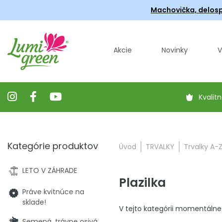
Machovička, delosp
Akcie
Novinky
V
Kvalitn
Kategórie produktov
Úvod
TRVALKY
Trvalky A-
LETO V ZÁHRADE
Plazilka
Práve kvitnúce na
sklade!
V tejto kategórii momentálne
Semená, trávne osivá