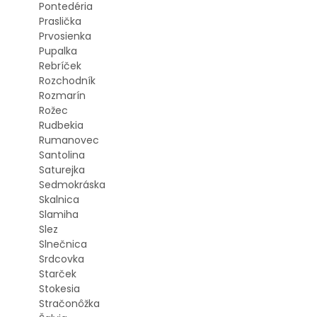
Pontedéria
Praslička
Prvosienka
Pupalka
Rebríček
Rozchodník
Rozmarín
Rožec
Rudbekia
Rumanovec
Santolina
Saturejka
Sedmokráska
Skalnica
Slamiha
Slez
Slnečnica
Srdcovka
Starček
Stokesia
Stračonôžka