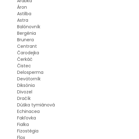
Arábka
Áron
Astilba
Astra
Balónovník
Bergénia
Brunera
Centrant
Čarodejka
Čerkáč
Čistec
Delosperma
Devätorník
Diksónia
Divozel
Dračík
Dúška tymiánová
Echinacea
Fakľovka
Fialka
Fizostégia
Flox