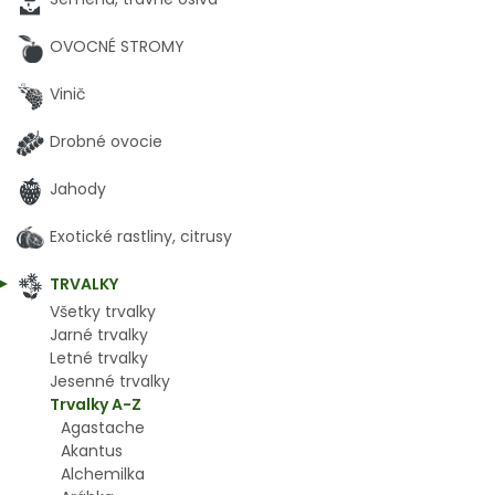
OVOCNÉ STROMY
Vinič
Drobné ovocie
Jahody
Exotické rastliny, citrusy
TRVALKY
Všetky trvalky
Jarné trvalky
Letné trvalky
Jesenné trvalky
Trvalky A-Z
Agastache
Akantus
Alchemilka