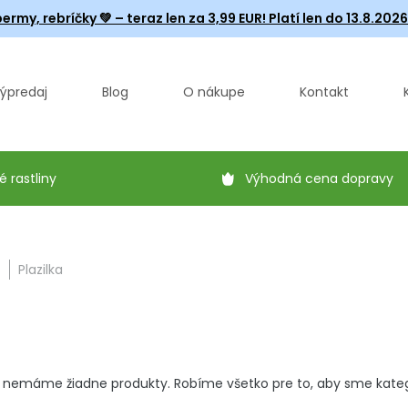
ermy, rebríčky
💚 – teraz len za 3,99 EUR! Platí len do 13.8.202
ýpredaj
Blog
O nákupe
Kontakt
é rastliny
Výhodná cena dopravy
Z
Plazilka
 nemáme žiadne produkty. Robíme všetko pre to, aby sme kategór