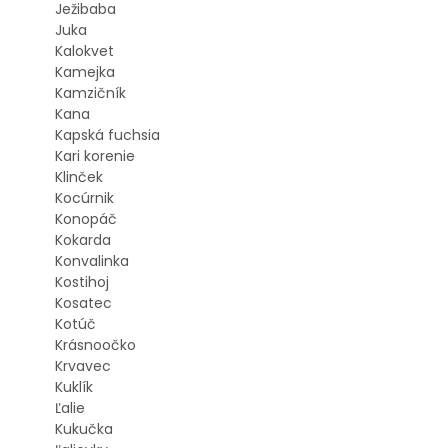
Ježibaba
Juka
Kalokvet
Kamejka
Kamzičník
Kana
Kapská fuchsia
Kari korenie
Klinček
Kocúrnik
Konopáč
Kokarda
Konvalinka
Kostihoj
Kosatec
Kotúč
Krásnoočko
Krvavec
Kuklík
Ľalie
Kukučka