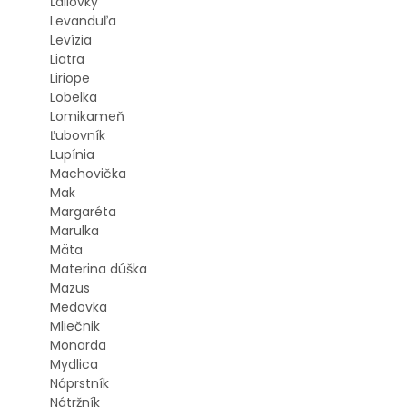
Ľaliovky
Levanduľa
Levízia
Liatra
Liriope
Lobelka
Lomikameň
Ľubovník
Lupínia
Machovička
Mak
Margaréta
Marulka
Mäta
Materina dúška
Mazus
Medovka
Mliečnik
Monarda
Mydlica
Náprstník
Nátržník