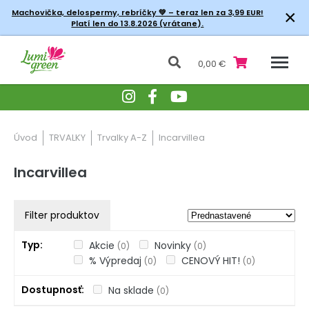
×
Machovička, delospermy, rebríčky
💚 – teraz len za 3,99 EUR!
Platí len do 13.8.2026 (vrátane).
0,00 €
Úvod
TRVALKY
Trvalky A-Z
Incarvillea
Incarvillea
Filter produktov
Typ
Akcie
Novinky
(0)
(0)
% Výpredaj
CENOVÝ HIT!
(0)
(0)
Dostupnosť
Na sklade
(0)