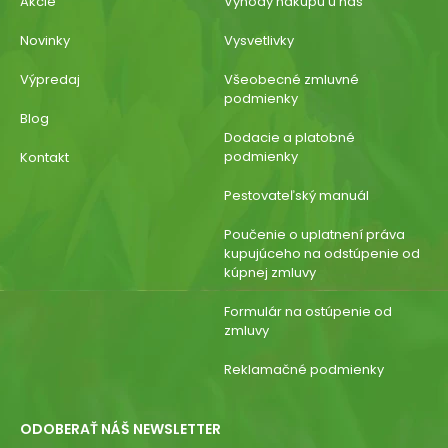
Akcie
Výhody nákupu u nás
Novinky
Vysvetlivky
Výpredaj
Všeobecné zmluvné
podmienky
Blog
Dodacie a platobné
podmienky
Kontakt
Pestovateľský manuál
Poučenie o uplatnení práva
kupujúceho na odstúpenie od
kúpnej zmluvy
Formulár na ostúpenie od
zmluvy
Reklamačné podmienky
ODOBERAŤ NÁŠ NEWSLETTER