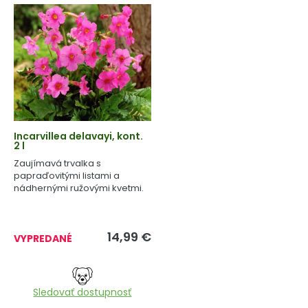
Incarvillea delavayi, kont.
2 l
Zaujímavá trvalka s
papraďovitými listami a
nádhernými ružovými kvetmi.
14,99
€
VYPREDANÉ
Sledovať dostupnosť