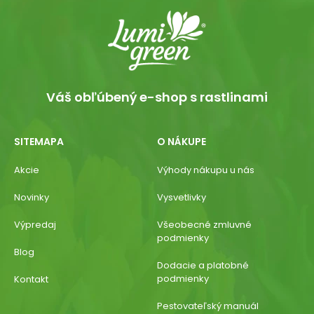
Váš obľúbený e-shop s rastlinami
SITEMAPA
O NÁKUPE
Akcie
Výhody nákupu u nás
Novinky
Vysvetlivky
Výpredaj
Všeobecné zmluvné
podmienky
Blog
Dodacie a platobné
podmienky
Kontakt
Pestovateľský manuál