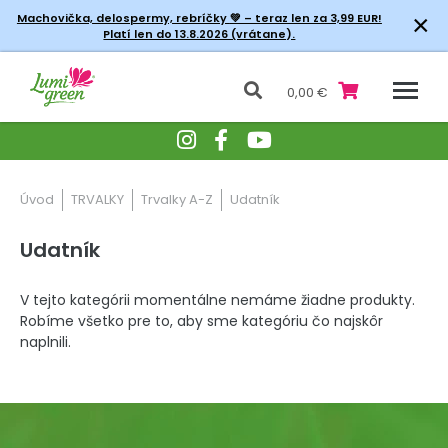
×
Machovička, delospermy, rebríčky
💚 – teraz len za 3,99 EUR!
Platí len do 13.8.2026 (vrátane).
0,00 €
Úvod
TRVALKY
Trvalky A-Z
Udatník
Udatník
V tejto kategórii momentálne nemáme žiadne produkty.
Robíme všetko pre to, aby sme kategóriu čo najskôr
naplnili.