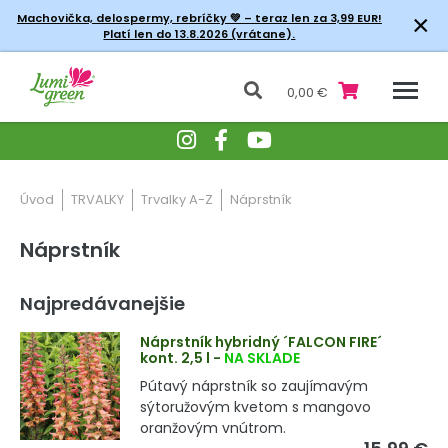
×
Machovička, delospermy, rebríčky
💚 – teraz len za 3,99 EUR!
Platí len do 13.8.2026 (vrátane).
0,00 €
Úvod
TRVALKY
Trvalky A-Z
Náprstník
Náprstník
Najpredávanejšie
Náprstník hybridný ´FALCON FIRE´
kont. 2,5 l
-
NA SKLADE
Pútavý náprstník so zaujímavým
sýtoružovým kvetom s mangovo
oranžovým vnútrom.