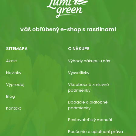
Váš obľúbený e-shop s rastlinami
SITEMAPA
O NÁKUPE
Akcie
Výhody nákupu u nás
Novinky
Vysvetlivky
Výpredaj
Všeobecné zmluvné
podmienky
Blog
Dodacie a platobné
podmienky
Kontakt
Pestovateľský manuál
Poučenie o uplatnení práva