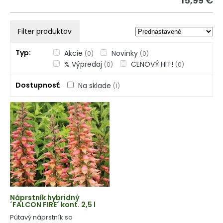
15,99 €
Filter produktov
Typ
Akcie
Novinky
(0)
(0)
% Výpredaj
CENOVÝ HIT!
(0)
(0)
Dostupnosť
Na sklade
(1)
Náprstník hybridný
´FALCON FIRE´ kont. 2,5 l
Pútavý náprstník so