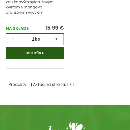
zaujímavým sýtoružovým
kvetom s mangovo
oranžovým vnútrom.
15,99
€
NA SKLADE
-
ks
+
DO KOŠÍKA
Produkty:
1
| Aktuálna strana:
1
z
1