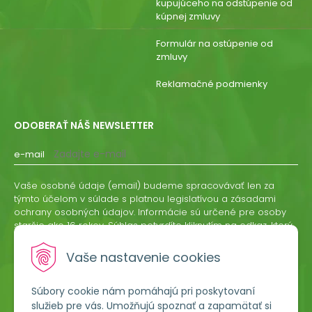
kupujúceho na odstúpenie od
kúpnej zmluvy
Formulár na ostúpenie od
zmluvy
Reklamačné podmienky
ODOBERAŤ NÁŠ NEWSLETTER
e-mail
Vaše osobné údaje (email) budeme spracovávať len za
týmto účelom v súlade s platnou legislatívou a zásadami
ochrany osobných údajov. Informácie sú určené pre osoby
staršie ako 16 rokov. Súhlas potvrdíte kliknutím na odkaz, ktorý
vám pošleme na váš email. Súhlas môžete kedykoľvek
odvolať písomne, emailom alebo kliknutím na odkaz z
Vaše nastavenie cookies
ktoréhokoľvek informačného emailu.
Súbory cookie nám pomáhajú pri poskytovaní
ODOBERAŤ
služieb pre vás. Umožňujú spoznať a zapamätať si