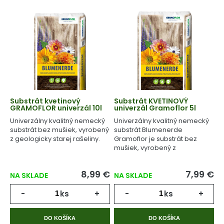
Substrát kvetinový
Substrát KVETINOVÝ
GRAMOFLOR univerzál 10l
univerzál Gramoflor 5l
Univerzálny kvalitný nemecký
Univerzálny kvalitný nemecký
substrát bez mušiek, vyrobený
substrát Blumenerde
z geologicky starej rašeliny.
Gramoflor je substrát bez
mušiek, vyrobený z
geologicky starej rašeliny.
8,99 €
7,99 €
NA SKLADE
NA SKLADE
-
ks
+
-
ks
+
DO KOŠÍKA
DO KOŠÍKA