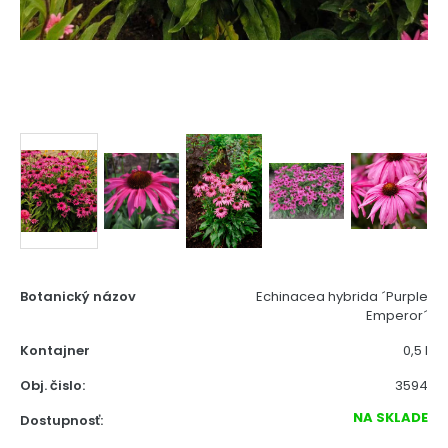
Botanický názov
Echinacea hybrida ´Purple
Emperor´
Kontajner
0,5 l
Obj. čislo:
3594
NA SKLADE
Dostupnosť: