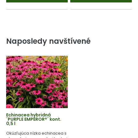
Naposledy navštívené
Echinacea hybridná
´PURPLE EMPEROR®´ kont.
0,5 l
Okúzľujúca nízka echinacea s