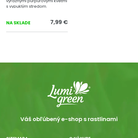
výraznými purpurovými kvetmi
s vypuklým stredom.
7,99 €
NA SKLADE
Váš obľúbený e-shop s rastlinami