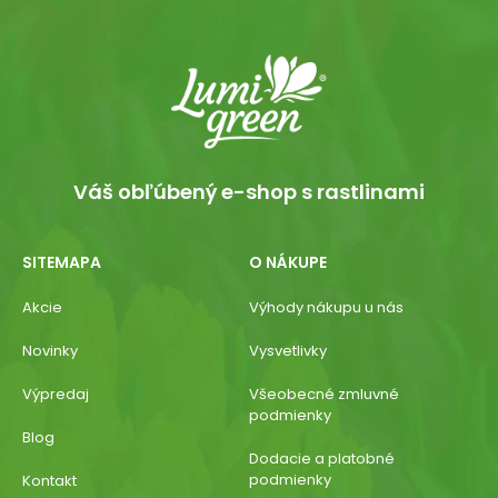
Váš obľúbený e-shop s rastlinami
SITEMAPA
O NÁKUPE
Akcie
Výhody nákupu u nás
Novinky
Vysvetlivky
Výpredaj
Všeobecné zmluvné
podmienky
Blog
Dodacie a platobné
podmienky
Kontakt