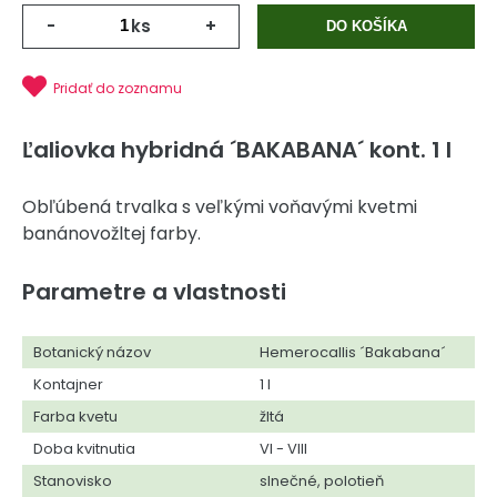
-
ks
+
DO KOŠÍKA
Pridať do zoznamu
Ľaliovka hybridná ´BAKABANA´ kont. 1 l
Obľúbená trvalka s veľkými voňavými kvetmi
banánovožltej farby.
Parametre a vlastnosti
Botanický názov
Hemerocallis ´Bakabana´
Kontajner
1 l
Farba kvetu
žltá
Doba kvitnutia
VI - VIII
Stanovisko
slnečné, polotieň