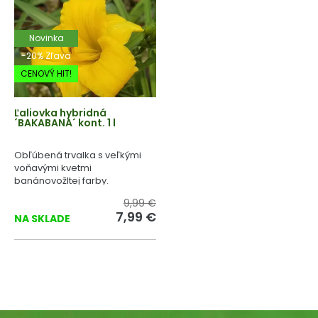
Novinka
-20% Zľava
CENOVÝ HIT!
Ľaliovka hybridná
´BAKABANA´ kont. 1 l
Obľúbená trvalka s veľkými
voňavými kvetmi
banánovožltej farby.
9,99 €
7,99 €
NA SKLADE