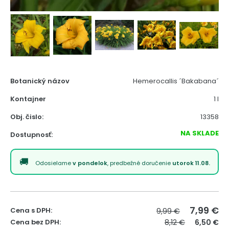
Botanický názov
Hemerocallis ´Bakabana´
Kontajner
1 l
Obj. čislo:
13358
NA SKLADE
Dostupnosť:
Odosielame
v pondelok
, predbežné doručenie
utorok 11.08.
7,99
€
Cena s DPH:
9,99 €
Cena bez DPH:
8,12 €
6,50 €