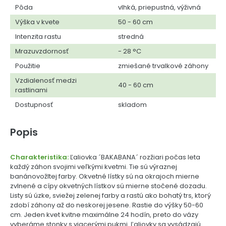
Pôda
vlhká, priepustná, výživná
Výška v kvete
50 - 60 cm
Intenzita rastu
stredná
Mrazuvzdornosť
- 28 °C
Použitie
zmiešané trvalkové záhony
Vzdialenosť medzi
40 - 60 cm
rastlinami
Dostupnosť
skladom
Popis
Charakteristika:
Ľaliovka ´BAKABANA´ rozžiari počas leta
každý záhon svojimi veľkými kvetmi. Tie sú výraznej
banánovožltej farby. Okvetné lístky sú na okrajoch mierne
zvlnené a cípy okvetných lístkov sú mierne stočené dozadu.
Listy sú úzke, sviežej zelenej farby a rastú ako bohatý trs, ktorý
zdobí záhony až do neskorej jesene. Rastie do výšky 50-60
cm. Jeden kvet kvitne maximálne 24 hodín, preto do vázy
vyberáme stonky s viacerými pukmi. Ľaliovky sa vysádzajú