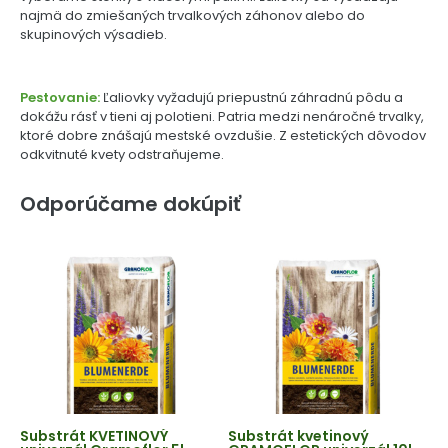
najmä do zmiešaných trvalkových záhonov alebo do
skupinových výsadieb.
Pestovanie:
Ľaliovky vyžadujú priepustnú záhradnú pôdu a
dokážu rásť v tieni aj polotieni. Patria medzi nenáročné trvalky,
ktoré dobre znášajú mestské ovzdušie. Z estetických dôvodov
odkvitnuté kvety odstraňujeme.
Odporúčame dokúpiť
Substrát KVETINOVÝ
Substrát kvetinový