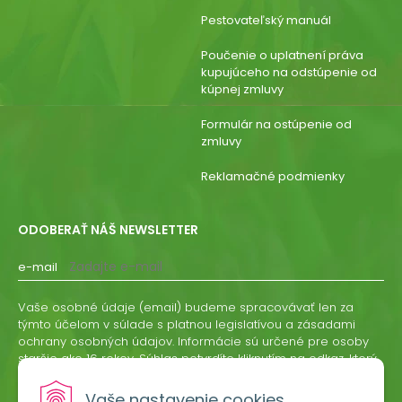
Pestovateľský manuál
Poučenie o uplatnení práva
kupujúceho na odstúpenie od
kúpnej zmluvy
Formulár na ostúpenie od
zmluvy
Reklamačné podmienky
ODOBERAŤ NÁŠ NEWSLETTER
e-mail
Vaše osobné údaje (email) budeme spracovávať len za
týmto účelom v súlade s platnou legislatívou a zásadami
ochrany osobných údajov. Informácie sú určené pre osoby
staršie ako 16 rokov. Súhlas potvrdíte kliknutím na odkaz, ktorý
vám pošleme na váš email. Súhlas môžete kedykoľvek
odvolať písomne, emailom alebo kliknutím na odkaz z
Vaše nastavenie cookies