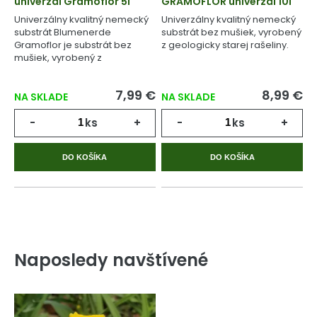
univerzál Gramoflor 5l
GRAMOFLOR univerzál 10l
Univerzálny kvalitný nemecký
Univerzálny kvalitný nemecký
substrát Blumenerde
substrát bez mušiek, vyrobený
Gramoflor je substrát bez
z geologicky starej rašeliny.
mušiek, vyrobený z
geologicky starej rašeliny.
7,99 €
8,99 €
NA SKLADE
NA SKLADE
-
ks
+
-
ks
+
DO KOŠÍKA
DO KOŠÍKA
Naposledy navštívené