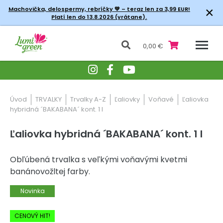
×
Machovička, delospermy, rebríčky
💚 – teraz len za 3,99 EUR!
Platí len do 13.8.2026 (vrátane).
0,00 €
Úvod
TRVALKY
Trvalky A-Z
Ľaliovky
Voňavé
Ľaliovka
hybridná ´BAKABANA´ kont. 1 l
Ľaliovka hybridná ´BAKABANA´ kont. 1 l
Obľúbená trvalka s veľkými voňavými kvetmi
banánovožltej farby.
Novinka
-20% Zľava
CENOVÝ HIT!