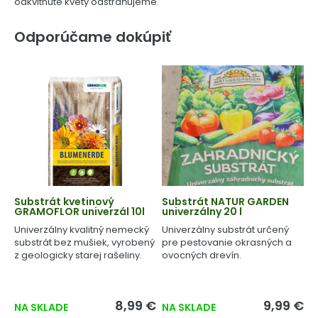
odkvitnuté kvety odstraňujeme.
Odporúčame dokúpiť
Substrát kvetinový
Substrát NATUR GARDEN
GRAMOFLOR univerzál 10l
univerzálny 20 l
Univerzálny kvalitný nemecký
Univerzálny substrát určený
substrát bez mušiek, vyrobený
pre pestovanie okrasných a
z geologicky starej rašeliny.
ovocných drevín.
8,99 €
9,99 €
NA SKLADE
NA SKLADE