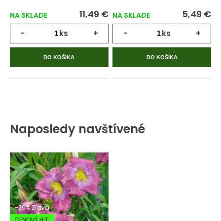
11,49 €
5,49 €
NA SKLADE
NA SKLADE
-
ks
+
-
ks
+
DO KOŠÍKA
DO KOŠÍKA
Naposledy navštívené
-20% Zľava
CENOVÝ HIT!