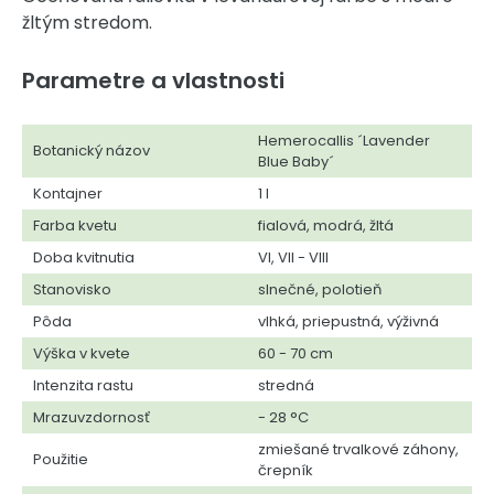
žltým stredom.
Parametre a vlastnosti
Hemerocallis ´Lavender
Botanický názov
Blue Baby´
Kontajner
1 l
Farba kvetu
fialová, modrá, žltá
Doba kvitnutia
VI, VII - VIII
Stanovisko
slnečné, polotieň
Pôda
vlhká, priepustná, výživná
Výška v kvete
60 - 70 cm
Intenzita rastu
stredná
Mrazuvzdornosť
- 28 °C
zmiešané trvalkové záhony,
Použitie
črepník