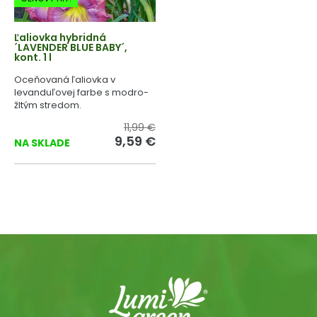
Ľaliovka hybridná
´LAVENDER BLUE BABY´,
kont. 1 l
Oceňovaná ľaliovka v
levanduľovej farbe s modro-
žltým stredom.
11,99 €
9,59 €
NA SKLADE