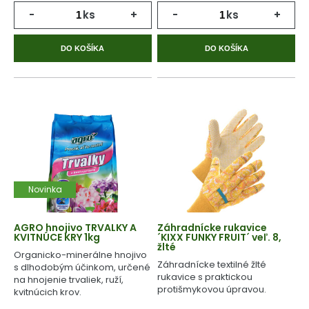
-
ks
+
-
ks
+
DO KOŠÍKA
DO KOŠÍKA
Novinka
AGRO hnojivo TRVALKY A
Záhradnícke rukavice
KVITNÚCE KRY 1kg
´KIXX FUNKY FRUIT´ veľ. 8,
žlté
Organicko-minerálne hnojivo
Záhradnícke textilné žlté
s dlhodobým účinkom, určené
rukavice s praktickou
na hnojenie trvaliek, ruží,
protišmykovou úpravou.
kvitnúcich krov.