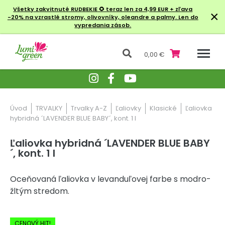
Všetky zakvitnuté RUDBEKIE
🌻 teraz len za 4,99 EUR + zľava
×
-20% na vzrastlé stromy, olivovníky, oleandre a palmy. Len do
vypredania zásob.
0,00 €
Úvod
TRVALKY
Trvalky A-Z
Ľaliovky
Klasické
Ľaliovka
hybridná ´LAVENDER BLUE BABY´, kont. 1 l
Ľaliovka hybridná ´LAVENDER BLUE BABY
´, kont. 1 l
Oceňovaná ľaliovka v levanduľovej farbe s modro-
žltým stredom.
-20% Zľava
CENOVÝ HIT!