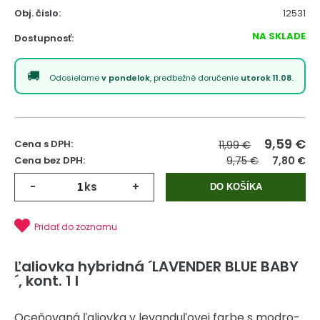
Obj. čislo:
12531
NA SKLADE
Dostupnosť:
Odosielame
v pondelok
, predbežné doručenie
utorok 11.08.
9,59
€
Cena s DPH:
11,99 €
Cena bez DPH:
9,75 €
7,80 €
-
ks
+
DO KOŠÍKA
Pridať do zoznamu
Ľaliovka hybridná ´LAVENDER BLUE BABY
´, kont. 1 l
Oceňovaná ľaliovka v levanduľovej farbe s modro-