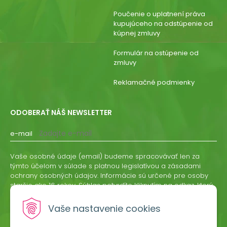
Poučenie o uplatnení práva
kupujúceho na odstúpenie od
kúpnej zmluvy
Formulár na ostúpenie od
zmluvy
Reklamačné podmienky
ODOBERAŤ NÁŠ NEWSLETTER
e-mail
Vaše osobné údaje (email) budeme spracovávať len za
týmto účelom v súlade s platnou legislatívou a zásadami
ochrany osobných údajov. Informácie sú určené pre osoby
staršie ako 16 rokov. Súhlas potvrdíte kliknutím na odkaz, ktorý
vám pošleme na váš email. Súhlas môžete kedykoľvek
odvolať písomne, emailom alebo kliknutím na odkaz z
Vaše nastavenie cookies
ktoréhokoľvek informačného emailu.