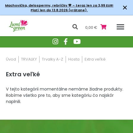
×
Machovička, delospermy, rebríčky
💚 – teraz len za 3,99 EUR!
Platí len do 13.8.2026 (vrátane).
0,00 €
Úvod
TRVALKY
Trvalky A-Z
Hosta
Extra veľké
Extra veľké
V tejto kategórii momentálne nemáme žiadne produkty.
Robíme všetko pre to, aby sme kategóriu čo najskôr
naplnili.