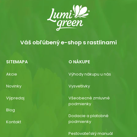
Váš obľúbený e-shop s rastlinami
SITEMAPA
O NÁKUPE
Akcie
Výhody nákupu u nás
Novinky
Vysvetlivky
Výpredaj
Všeobecné zmluvné
podmienky
Blog
Dodacie a platobné
podmienky
Kontakt
Pestovateľský manuál