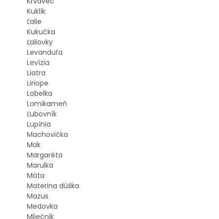
Krvavec
Kuklík
Ľalie
Kukučka
Ľaliovky
Levanduľa
Levízia
Liatra
Liriope
Lobelka
Lomikameň
Ľubovník
Lupínia
Machovička
Mak
Margaréta
Marulka
Mäta
Materina dúška
Mazus
Medovka
Mliečnik