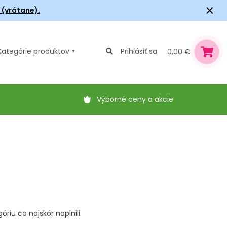
×
6 (vrátane).
Kategórie
produktov
Prihlásiť sa
0,00 €
Výborné ceny a akcie
iu čo najskôr naplnili.