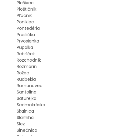
Plešivec
Ploštičník
Pľúcnik
Poniklec
Pontedéria
Praslička
Prvosienka
Pupalka
Rebríček
Rozchodník
Rozmarín
Rožec
Rudbekia
Rumanovec
Santolina
Saturejka
Sedmokráska
Skalnica
Slamiha
Slez
Slnečnica