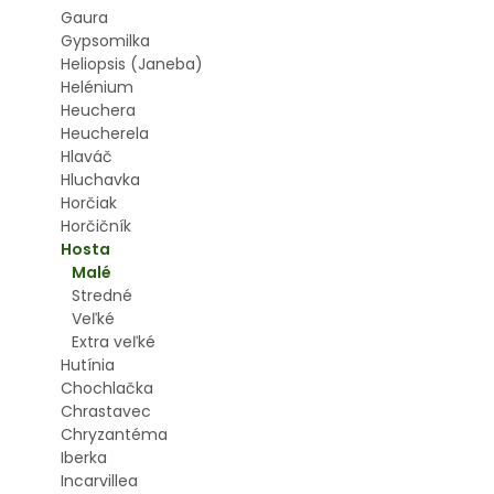
Gaura
Gypsomilka
Heliopsis (Janeba)
Helénium
Heuchera
Heucherela
Hlaváč
Hluchavka
Horčiak
Horčičník
Hosta
Malé
Stredné
Veľké
Extra veľké
Hutínia
Chochlačka
Chrastavec
Chryzantéma
Iberka
Incarvillea