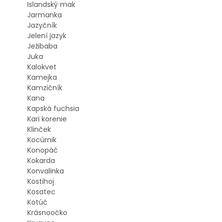
Islandský mak
Jarmanka
Jazyčník
Jelení jazyk
Ježibaba
Juka
Kalokvet
Kamejka
Kamzičník
Kana
Kapská fuchsia
Kari korenie
Klinček
Kocúrnik
Konopáč
Kokarda
Konvalinka
Kostihoj
Kosatec
Kotúč
Krásnoočko