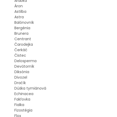
Arábka
Áron
Astilba
Astra
Balónovník
Bergénia
Brunera
Centrant
Čarodejka
Čerkáč
Čistec
Delosperma
Devätorník
Diksónia
Divozel
Dračík
Dúška tymiánová
Echinacea
Fakľovka
Fialka
Fizostégia
Flox