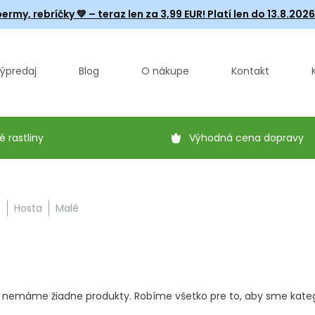
ermy, rebríčky
💚 – teraz len za 3,99 EUR! Platí len do 13.8.202
ýpredaj
Blog
O nákupe
Kontakt
é rastliny
Výhodná cena dopravy
Z
Hosta
Malé
 nemáme žiadne produkty. Robíme všetko pre to, aby sme kategór