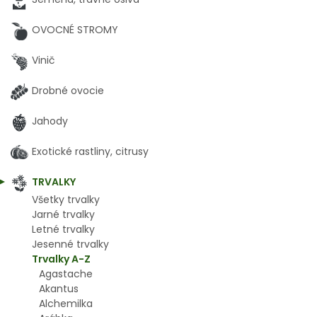
OVOCNÉ STROMY
Vinič
Drobné ovocie
Jahody
Exotické rastliny, citrusy
TRVALKY
Všetky trvalky
Jarné trvalky
Letné trvalky
Jesenné trvalky
Trvalky A-Z
Agastache
Akantus
Alchemilka