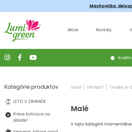
Machovička, delosp
Akcie
Novinky
V
Kvalitn
Kategórie produktov
Úvod
TRVALKY
Trvalky A-
LETO V ZÁHRADE
Malé
Práve kvitnúce na
sklade!
V tejto kategórii momentálne
Semená, trávne osivá