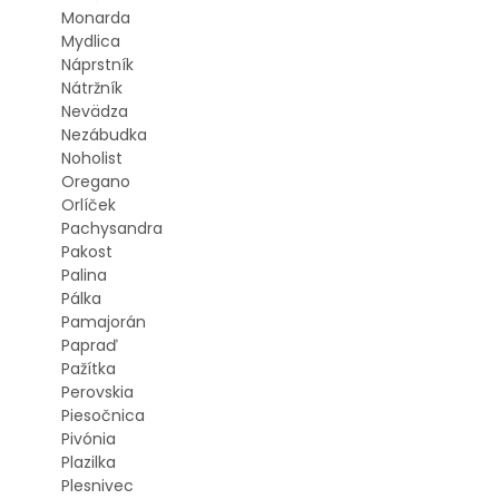
Monarda
Mydlica
Náprstník
Nátržník
Nevädza
Nezábudka
Noholist
Oregano
Orlíček
Pachysandra
Pakost
Palina
Pálka
Pamajorán
Papraď
Pažítka
Perovskia
Piesočnica
Pivónia
Plazilka
Plesnivec